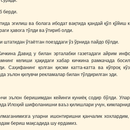
сўради.
б берди.
стида эгилиш ва болага ибодат вақтида қандай қўл қўйиш к
аги ҳавога тўлди ва ўтириб олди.
и штатидан ўтаётган поезддаги ўз ўрнида пайдо бўлди.
Кичкина Давид у билан эрталабки газетадаги айрим ин
амнинг келиши ҳақидаги хабар кичкина рамкачада бос
ди. Саҳифанинг қолган қисми катта-катта ва кўпроқ кў
а эълон қилувчи рекламалар билан тўлдирилган эди.
нчи эълон беришимдан кейинги куниёқ содир бўлди. Ула
ида Илоҳий шифоланишни ваъз қилишлари учун, кимларнид
келмаганимизга уларни ишонтиришни қанчалик хохлардим
рдам бериш мақсадида шу ердамиз.