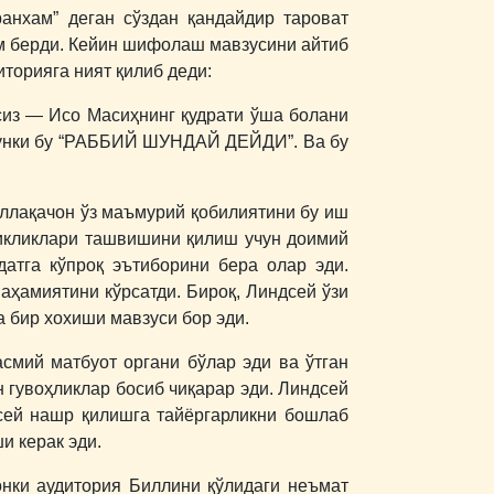
анхам” деган сўздан қандайдир тароват
ом берди. Кейин шифолаш мавзусини айтиб
торияга ният қилиб деди:
асиз ― Исо Масиҳнинг қудрати ўша болани
, чунки бу “РАББИЙ ШУНДАЙ ДЕЙДИ”. Ва бу
аллақачон ўз маъмурий қобилиятини бу иш
икликлари ташвишини қилиш учун доимий
атга кўпроқ эътиборини бера олар эди.
аҳамиятини кўрсатди. Бироқ, Линдсей ўзи
 бир хохиши мавзуси бор эди.
смий матбуот органи бўлар эди ва ўтган
 гувоҳликлар босиб чиқарар эди. Линдсей
сей нашр қилишга тайёргарликни бошлаб
и керак эди.
нки аудитория Биллини қўлидаги неъмат