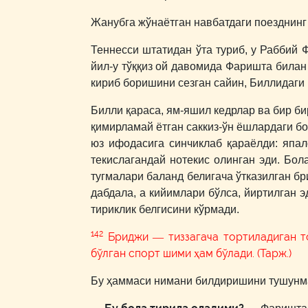
Жанубга жўнаётган навбатдаги поезднинг 
Теннесси штатидан ўта туриб, у Раббий 
йил-у тўққиз ой давомида Фаришта билан 
кириб боришини сезган сайин, Биллидаги 
Билли қараса, ям-яшил кедрлар ва бир би
қимирламай ётган саккиз-ўн ёшлардаги бол
юз ифодасига синчиклаб қараёлди: япало
текислагандай нотекис олинган эди. Бола
тугмалари баланд белигача ўтказилган б
дабдала, а кийимлари бўлса, йиртилган э
тириклик белгисини кўрмади.
142
Бриджи — тиззагача тортиладиган тор
бўлган спорт шими ҳам бўлади. (Тарж.)
Бу ҳаммаси нимани билдиришини тушунмаг