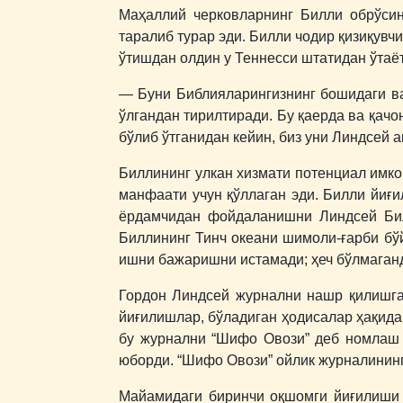
Маҳаллий черковларнинг Билли обрўсин
таралиб турар эди. Билли чодир қизиқув
ўтишдан олдин у Теннесси штатидан ўтаёт
― Буни Библияларингизнинг бошидаги вар
ўлгандан тирилтиради. Бу қаерда ва қач
бўлиб ўтганидан кейин, биз уни Линдсей 
Биллининг улкан хизмати потенциал имко
манфаати учун қўллаган эди. Билли йи
ёрдамчидан фойдаланишни Линдсей Билл
Биллининг Тинч океани шимоли-ғарби бўй
ишни бажаришни истамади; ҳеч бўлмаганд
Гордон Линдсей журнални нашр қилишга 
йиғилишлар, бўладиган ҳодисалар ҳақида
бу журнални “Шифо Овози” деб номлаш 
юборди. “Шифо Овози” ойлик журналининг
Майамидаги биринчи оқшомги йиғилиши 