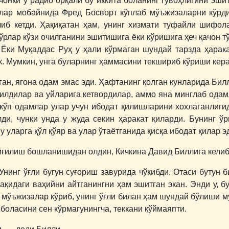
чонки у радио орқали бу иккита боланинг гувоҳлигини эшит
лар мобайнида Фред Босворт кўплаб мўъжизаларни кўрди:
либ кетди. Ҳақиқатан ҳам, унинг хизмати туфайли шифо
кўрлар кўзи очилганини эшитишига ёки кўришига ҳеч қачон 
Ёки Муқаддас Руҳ у ҳали кўрмаган шундай тарзда ҳарака
. Мумкин, унга буларнинг ҳаммасини текшириб кўриши керак
ан, ягона одам эмас эди. Ҳафтанинг қолган кунларида Бил
рилдилар ва уйларига кетвордилар, аммо яна минглаб ода
 кўп одамлар улар учун ибодат қилишларини хохлаганлиги
и, чунки унда у жуда секин ҳаракат қиларди. Бунинг ўр
 уларга қўл қўяр ва улар ўтаётганида қисқа ибодат қилар э
иғилиш бошланишидан олдин, Кичкина Давид Биллига келиб
 Унинг ўғли бугун суғориш завурида чўкибди. Отаси бутун 
ақидаги ваҳийни айтганингни ҳам эшитган экан. Энди у, б
 мўъжизалар кўриб, унинг ўғли билан ҳам шундай бўлиши м
боласини сен кўрмагунингча, теккани қўймаяпти.