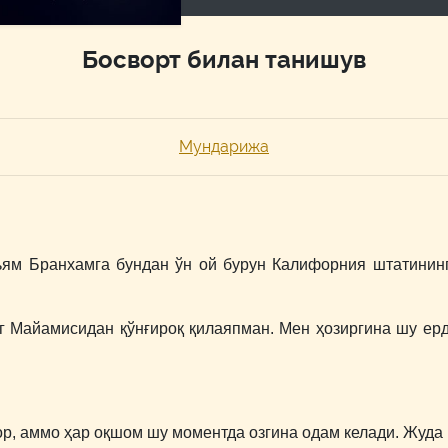
Босворт билан танишув
Мундарижа
ьям Бранхамга бундан ўн ой бурун Калифорния штатинин
 Майамисидан қўнғироқ қилаяпман. Мен ҳозиргина шу ер
р, аммо ҳар оқшом шу моментда озгина одам келади. Жуда