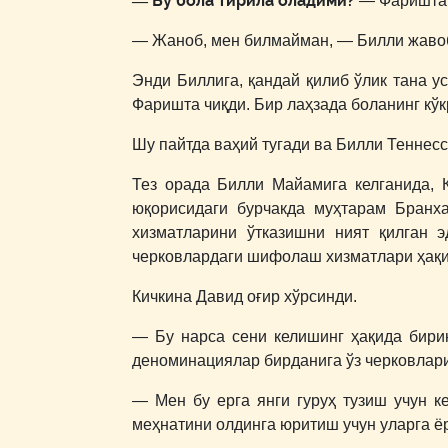
― Бу бола тирила оладими?
― Фаришта 
― Жаноб, мен билмайман, ― Билли жаво
Энди Биллига, қандай қилиб ўлик тана у
Фаришта чиқди. Бир лаҳзада боланинг кўкр
Шу пайтда ваҳий тугади ва Билли Теннесс
Тез орада Билли Майамига келганида, 
юқорисидаги бурчакда муҳтарам Бранх
хизматларини ўтказишни ният қилган э
черковлардаги шифолаш хизматлари ҳақид
Кичкина Давид оғир хўрсинди.
― Бу нарса сени келишинг ҳақида бири
деноминациялар бирданига ўз черковлар
― Мен бу ерга янги гуруҳ тузиш учун 
меҳнатини олдинга юритиш учун уларга ё