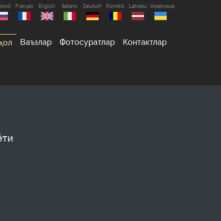
сский
Français
English
Italiano
Deutsch
Română
Latviešu
Українська
Ваъзлар
Фотосуратлар
Контактлар
ҳол
ёти