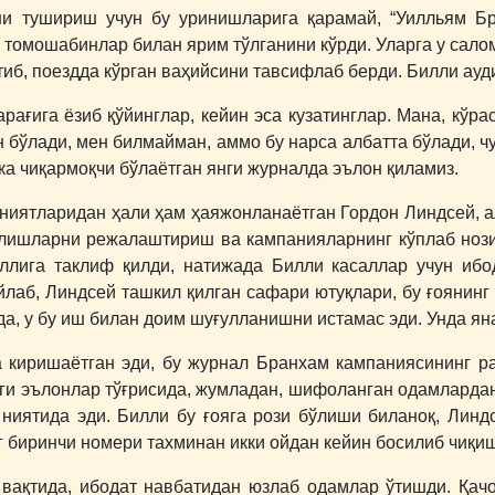
и тушириш учун бу уринишларига қарамай, “Уилльям Бр
чи томошабинлар билан ярим тўлганини кўрди. Уларга у сал
иб, поездда кўрган ваҳийсини тавсифлаб берди. Билли ауди
ағига ёзиб қўйинглар, кейин эса кузатинглар. Мана, кўр
он бўлади, мен билмайман, аммо бу нарса албатта бўлади
ака чиқармоқчи бўлаётган янги журналда эълон қиламиз.
ниятларидан ҳали ҳам ҳаяжонланаётган Гордон Линдсей, 
ғилишларни режалаштириш ва кампанияларнинг кўплаб ноз
ига таклиф қилди, натижада Билли касаллар учун ибод
лаб, Линдсей ташкил қилган сафари ютуқлари, бу ғоянинг 
а, у бу иш билан доим шуғулланишни истамас эди. Унда яна
киришаётган эди, бу журнал Бранхам кампаниясининг ра
ги эълонлар тўғрисида, жумладан, шифоланган одамлардан
ниятида эди. Билли бу ғояга рози бўлиши биланоқ, Линд
 биринчи номери тахминан икки ойдан кейин босилиб чиқиш
вақтида, ибодат навбатидан юзлаб одамлар ўтишди. Қачо