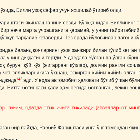
ўзида, Билли узоқ сафар учун яхшилаб ўтириб олди.
Фариштаси яқинлашганини сезди. Қўрққанидан Биллининг эн
бир неча марта учрашганига қарамай, у унинг ғайритабиий
қўрқув тарқалиб кетаверди. Тез орада йўловчилар вагони кў
ридан баланд қояларнинг узоқ занжири билан тўлиб кетган 
а унинг диққатини тортди. У дабдала бўлган ва ўлган кўрин
қ бурун, қўй кўз (жигарранг кўзлар), долчин рангли соч
 чет элликларникига ўхшаш, эскирган кийим кийиб олган э
142
риджида
эди. У ерда автомобил ҳалокати бўлиб ўткан бўли
ди. Битта ботинкаси ҳали ҳам оёғида боғланган, лекин бо
 кийим, одатда этик ичига тиқилади [авваллар от минга
ан бир пайтда, Раббий Фариштаси унга ўнг томондан яқин