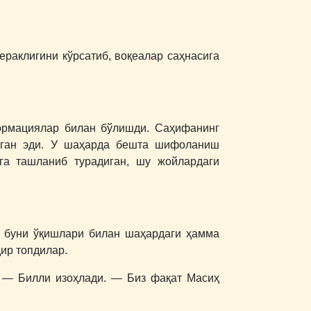
ераклигини кўрсатиб, воқеалар саҳнасига
формациялар билан бўлишди. Саҳифанинг
илган эди. У шаҳарда бешта шифоланиш
зга ташланиб турадиган, шу жойлардаги
р буни ўқишлари билан шаҳардаги ҳамма
ир топдилар.
, ― Билли изоҳлади. ― Биз фақат Масиҳ