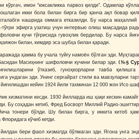
и кўргач, имон “юксакликка парвоз қилди”. Одамлар кўп
 бошлаган икки бола билан бирга бир қанча ақл бовар қи
эрталабги нашрида оммага етказилди. Бу нарса маҳалли
а-тўғри эфирга узатиш учун интервью олиш мақсадида ра
оловчи кучи тўғрисида гувоҳлик бердилар. Бу нарса йиғ
ҳаяжон билан, кимдир эса шубҳа билан қаради.
аражада ҳамма бу учала туйғу намоён бўлган эди. Муҳтара
(№5 Сур
басидан Масиҳнинг шифоловчи кучини билар эди.
ғилишларини ўтказиб, гуноҳкорларни тавба қилишга
а ундаган эди. Унинг серғайрат стили ва мавзуларни та
р йиғилишдан кейин 1924 йили тахминан 12 000 жон Исо ша
ик хизматини кесди. 1930 йилларда иш ҳақи кескин камай
ди. Бу соҳадан кетиб, Фред Босворт Миллий Радио-эшитт
йича тонери бўлди. Шу билан бирга, у иккита китоб ҳам
 Флоридага кўчиб кетди.
йилдан бери фаол хизматда бўлмаган эди. Ягона унга эн