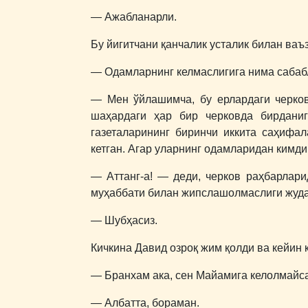
― Ажабланарли.
Бу йигитчани қанчалик усталик билан ва
― Одамларнинг келмаслигига нима сабаб
― Мен ўйлашимча, бу ерлардаги черков
шаҳардаги ҳар бир черковда бирданиг
газеталарининг биринчи иккита саҳифал
кетган. Агар уларнинг одамларидан кимди
― Аттанг-а! ― деди, черков раҳбарлар
муҳаббати билан жипслашолмаслиги жуда
― Шубҳасиз.
Кичкина Давид озроқ жим қолди ва кейин қ
― Бранхам ака, сен Майамига келолмайс
― Албатта, бораман.