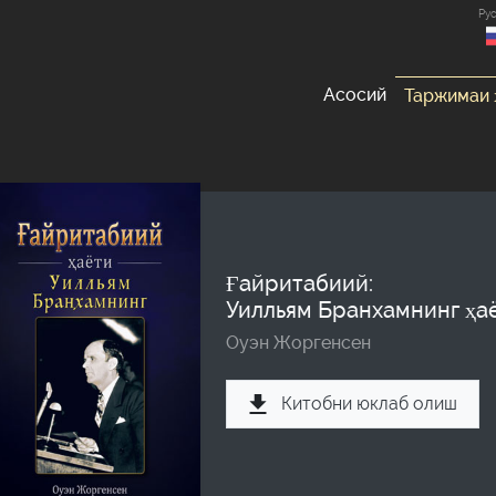
Ру
Асосий
Таржимаи 
Ғайритабиий:
Уилльям Бранхамнинг ҳа
Оуэн Жоргенсен
Китобни юклаб олиш