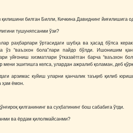
ъз қилишини билган Билли, Кичкина Давиднинг йиғилишига 
лигини тушуняпсанми ўзи?
лар раҳбарлари ўртасидаги шубҳа ва ҳасад бўлса кера
а ўз “ваъзхон бола”лари пайдо бўлди. Ишонишим қан
ари уйғониш хизматлари ўтказаётган барча “ваъзхон бо
р мени эшитишга келса, улардан ажралиб қоламан, деб қўр
идаги арзимас куйиш уларни қанчалик таъқиб қилиб юри
 ҳам ёмон.
ўнғироқ қилганининг ва суҳбатининг бош сабабига ўтди.
анми ва ёрдам қилолмайсанми?