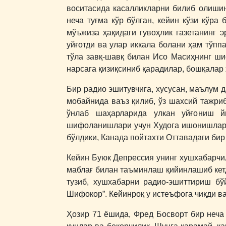
воситасида касалликларни билиб олишин
неча туғма кўр бўлган, кейин кўзи кўра
мўъжиза ҳақидаги гувоҳлик газетанинг 
уйғотди ва улар иккала болани ҳам тўпп
тўла завқ-шавқ билан Исо Масиҳнинг шиф
нарсага қизиқсиниб қарадилар, бошқалар 
Бир радио эшитувчига, хусусан, маълум д
мобайнида ваъз қилиб, ўз шахсий тажри
ўнлаб шаҳарларида улкан уйғониш йи
шифоланишлари учун Худога ишонишлариг
бўлдики, Канада пойтахти Оттавадаги би
Кейин Буюк Депрессия унинг хушхабарчил
маблағ билан таъминлаш қийинлашиб кет
тузиб, хушхабарни радио-эшиттириш бў
Шифокор”. Кейинроқ у истеъфога чиқди ва
Ҳозир 71 ёшида, Фред Босворт бир неча 