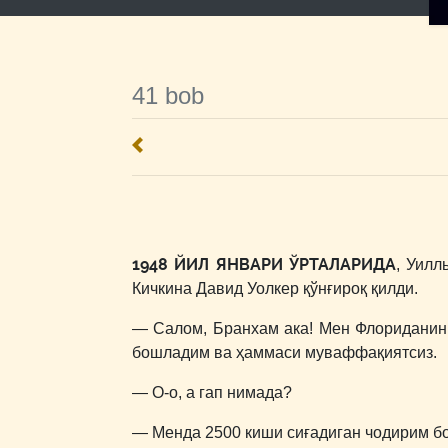
41 bob
1948 ЙИЛ ЯНВАРИ ЎРТАЛАРИДА
, Уилл
Кичкина Давид Уолкер қўнғироқ қилди.
― Салом, Бранхам ака! Мен Флориданинг
бошладим ва ҳаммаси муваффақиятсиз.
― О-о, а гап нимада?
― Менда 2500 киши сиғадиган чодирим бо