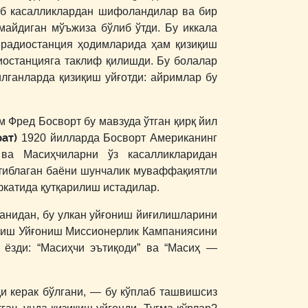
лаб касалликлардан шифоландилар ва бир
лмайдиган мўъжиза бўлиб ўтди. Бу иккала
й радиостанция ҳодимларида ҳам қизиқиш
диостанцияга таклиф қилишди. Бу болалар
илганларда қизиқиш уйғотди: айримлар бу
м Фред Босворт бу мавзуда ўтган қирқ йил
ат)
1920 йилларда Босворт Американинг
 ва Масиҳчиларни ўз касалликларидан
ртиблаган баёни шунчалик муваффақиятли
фкатида қутқарилиш истадилар.
ганидан, бу улкан уйғониш йиғилишларини
ириш Уйғониш Миссионерлик Кампаниясини
 ёзди: “Масиҳчи эътиқоди” ва “Масиҳ ―
ди керак бўлгани, ― бу кўплаб ташвишсиз