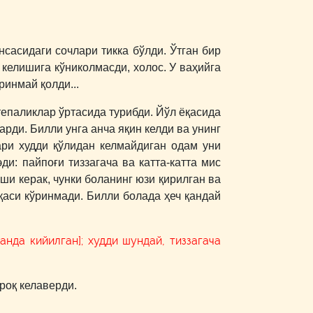
сасидаги сочлари тикка бўлди. Ўтган бир
 келишига кўниколмасди, холос. У ваҳийга
ринмай қолди...
тепаликлар ўртасида турибди. Йўл ёқасида
арди. Билли унга анча яқин келди ва унинг
лари худди қўлидан келмайдиган одам уни
ди: пайпоғи тиззагача ва катта-катта мис
ши керак, чунки боланинг юзи қирилган ва
шқаси кўринмади. Билли болада ҳеч қандай
нда кийилган]; худди шундай, тиззагача
роқ келаверди.