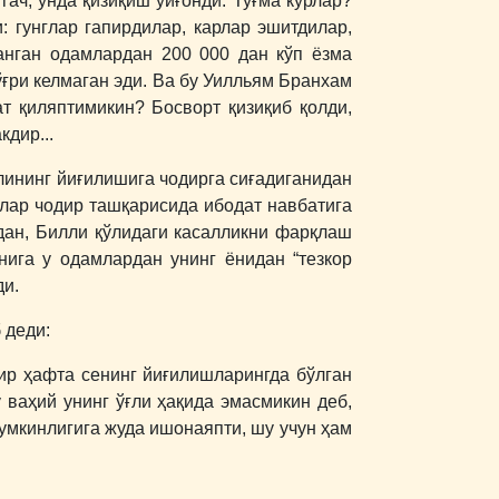
гач, унда қизиқиш уйғонди. Туғма кўрлар?
 гунглар гапирдилар, карлар эшитдилар,
ланган одамлардан 200 000 дан кўп ёзма
тўғри келмаган эди. Ва бу Уилльям Бранхам
т қиляптимикин? Босворт қизиқиб қолди,
дир...
лининг йиғилишига чодирга сиғадиганидан
млар чодир ташқарисида ибодат навбатига
дан, Билли қўлидаги касалликни фарқлаш
нига у одамлардан унинг ёнидан “тезкор
ди.
 деди:
бир ҳафта сенинг йиғилишларингда бўлган
у ваҳий унинг ўғли ҳақида эмасмикин деб,
умкинлигига жуда ишонаяпти, шу учун ҳам