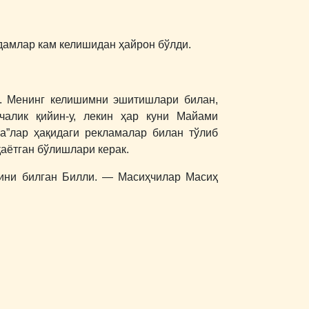
одамлар кам келишидан ҳайрон бўлди.
к. Менинг келишимни эшитишлари билан,
чалик қийин-у, лекин ҳар куни Майами
ла”лар ҳақидаги рекламалар билан тўлиб
қаётган бўлишлари керак.
шини билган Билли. ― Масиҳчилар Масиҳ