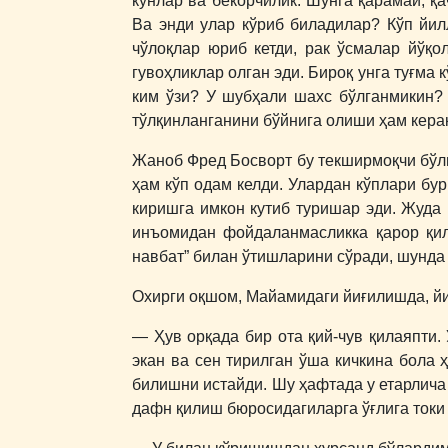
кунлар ва бекорчилик. Шунга қарамай, қа
Ва энди улар кўриб биладилар? Кўп йил
чўлоқлар юриб кетди, рак ўсмалар йўқо
гувоҳликлар олган эди. Бироқ унга туғма 
ким ўзи? У шубҳали шахс бўлганмикин? 
тўлқинланганини бўйнига олиши ҳам керак
Жаноб Фред Босворт бу текширмоқчи бўлг
ҳам кўп одам келди. Улардан кўплари бу
киришга имкон кутиб туришар эди. Жуда
инъомидан фойдаланмасликка қарор қилд
навбат” билан ўтишларини сўради, шунда у
Охирги оқшом, Майамидаги йиғилишда, й
― Ҳув орқада бир ота қий-чув қилаяпти.
экан ва сен тирилган ўша кичкина бола ҳ
билишни истайди. Шу ҳафтада у етарлича
дафн қилиш бюросидагиларга ўғлига токи 