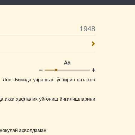
1948
Аа
г Лонг-Бичида учрашган ўспирин ваъзхон
да икки ҳафталик уйғониш йиғилишларини
 ноқулай аҳволдаман.