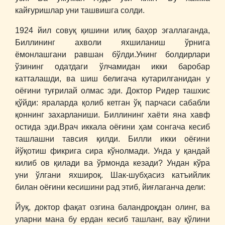
кайғуришлар уни ташвишга солди.
1924 йил совуқ қишини илиқ баҳор эгаллаганда,
Биллининг ахволи яхшиланиш ўрнига
ёмонлашгани равшан бўлди.Унинг болдирлари
ўзининг одатдаги ўлчамидан икки баробар
катталашди, ва шиш белигача кутарилганидан у
оёғини туғрилай олмас эди. Доктор Ридер ташхис
қўйди: яраларда қолиб кетган ўқ парчаси сабабли
қоннинг захарланиши. Биллининг хаёти яна хавф
остида эди.Врач иккала оёғини ҳам сонгача кесиб
ташлашни тавсия қилди. Билли икки оёғини
йўқотиш фикрига сира кўнолмади. Унда у қандай
килиб ов қилади ва ўрмонда кезади? Ундан кўра
уни ўлгани яхшироқ. Шак-шубҳасиз катъийлик
билан оёғини кесишини рад этиб, йиғлаганча дели:
Йуқ, доктор фақат озгина баландроқдан олинг, ва
уларни мана бу ердан кесиб ташланг, вау қўлини