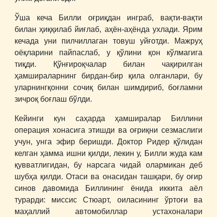
Ўша кеча Билли оғриқдан инграб, вақти-вақти
билан ҳиққилаб йиғлаб, аҳён-аҳёнда ухлади. Ярим
кечада уни пилчиллаган товуш уйғотди. Мажруҳ
оёқларини пайпаслаб, у қўлини қон кўлмагига
тиқди. Қўнғироқчалар билан чақирилган
ҳамшираларнинг бирдан-бир қила олганлари, бу
уларнингқонни сочиқ билан шимдириб, боғламни
зичроқ боғлаш бўлди.
Кейинги кун саҳарда ҳамширалар Биллини
операция хонасига этишди ва оғриқни сезмаслиги
учун, унга эфир беришди. Доктор Ридер қўлидан
келган ҳамма ишни қилди, лекин у, Билли жуда кам
қувватлигидан, бу нарсага чидай олармикан деб
шубҳа қилди. Отаси ва онасидан ташқари, бу оғир
синов давомида Биллининг ёнида иккита аёл
турарди: миссис Стюарт, оиласининг ўртоғи ва
маҳаллий автомобиллар устахоналари