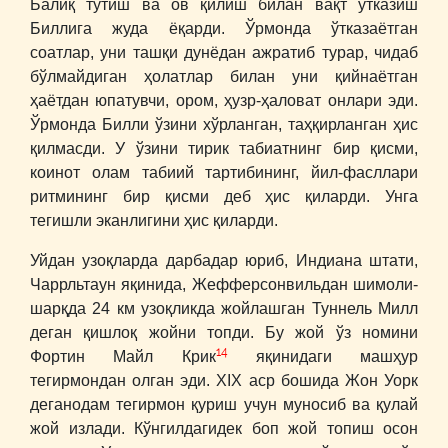
Балиқ тутиш ва ов қилиш билан вақт ўтказиш
Биллига жуда ёқарди. Ўрмонда ўтказаётган
соатлар, уни ташқи дунёдан ажратиб турар, чидаб
бўлмайдиган ҳолатлар билан уни қийнаётган
ҳаётдан юпатувчи, ором, ҳузр-ҳаловат онлари эди.
Ўрмонда Билли ўзини хўрланган, таҳқирланган ҳис
қилмасди. У ўзини тирик табиатнинг бир қисми,
коинот олам табиий тартибининг, йил-фасллари
ритмининг бир қисми деб ҳис қиларди. Унга
тегишли эканлигини ҳис қиларди.
Уйдан узоқларда дарбадар юриб, Индиана штати,
Чаррльтаун яқинида, Жефферсонвильдан шимоли-
шарқда 24 км узоқликда жойлашган Туннель Милл
деган қишлоқ жойни топди. Бу жой ўз номини
14
Фортин Майл Крик
яқинидаги машҳур
тегирмондан олган эди. XIX аср бошида Жон Уорк
деганодам тегирмон қуриш учун муносиб ва қулай
жой излади. Кўнгилдагидек боп жой топиш осон