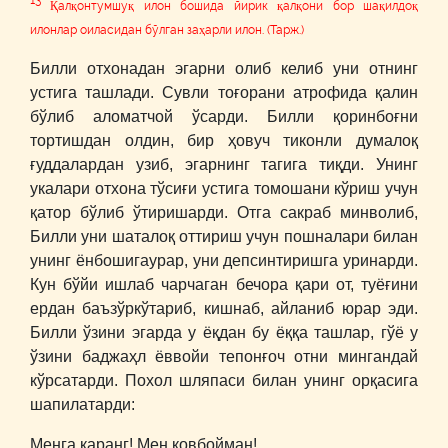
13
Қалқонтумшуқ илон бошида йирик қалқони бор шақилдоқ
илонлар оиласидан бўлган заҳарли илон. (Тарж.)
Билли отхонадан эгарни олиб келиб уни отнинг
устига ташлади. Сувли тоғорани атрофида қалин
бўлиб аломатчой ўсарди. Билли қоринбоғни
тортишдан олдин, бир ҳовуч тиконли думалоқ
ғуддалардан узиб, эгарнинг тагига тиқди. Унинг
укалари отхона тўсиғи устига томошани кўриш учун
қатор бўлиб ўтиришарди. Отга сакраб минволиб,
Билли уни шаталоқ оттириш учун пошналари билан
унинг ёнбошигаурар, уни депсинтиришга уринарди.
Кун бўйи ишлаб чарчаган бечора қари от, туёғини
ердан баъзўркўтариб, кишнаб, айланиб юрар эди.
Билли ўзини эгарда у ёқдан бу ёққа ташлар, гўё у
ўзини баджаҳл ёввойи тепонғоч отни мингандай
кўрсатарди. Похол шляпаси билан унинг орқасига
шапилатарди:
Менга қаранг! Мен ковбойман!