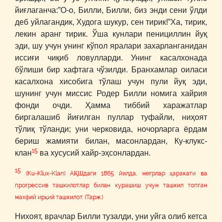
йиғлаганча:”О-о, Билли, Билли, биз энди сени ўлди
деб уйлагандик, Худога шукур, сен тирик!”Ха, тирик,
лекин аранг тирик. Ўша кунлари пенициллин йуқ
эди, шу учун унинг кўпол яралари захарланганидан
иссиғи чиқиб ловулларди. Унинг касалхонада
бўлиши бир хафтага чўзилди. Бранхамлар оиласи
касалхона хисобига тўлаш учун пули йуқ эди,
шунинг учун миссис Родер Билли номига хайрия
фонди очди. Ҳамма тиббий харажатлар
биргалашиб йиғилган пуллар туфайли, ниҳоят
тўлиқ тўланди; уни черковида, ночорларга ёрдам
бериш жамияти билан, масонлардан, Ку-клукс-
15
клан
ва хусусий хайр-эҳсонлардан.
15
(Ku-Klux-Klan) АҚШдаги 1865 йилда, негрлар ҳаракати ва
прогрессив ташкилотлар билан курашиш учун ташкил топган
махфий ирқий ташкилот. (Тарж.)
Нихоят, врачлар Билли тузалди, уни уйга олиб кетса