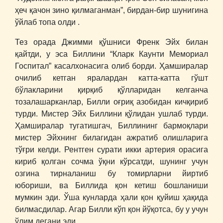
ҳеч қачон зино қилмаганман”, бирдан-бир шунигина
ўйлаб топа олди .
Тез орада Джимми қўшниси Френк Эйх билан
қайтди, у эса Биллини “Кларк Каунти Мемориал
Госпитал” касалхонасига олиб борди. Ҳамширалар
очилиб кетган яралардан катта-катта гўшт
бўлакларини қирқиб қўлларидан келганча
тозалашарканлар, Билли оғриқ азобидан кичқириб
турди. Мистер Эйх Биллини қўлидан ушлаб турди.
Ҳамширалар тугатишгач, Биллининг бармоқлари
мистер Эйхнинг билагидан ажратиб олишларига
тўғри келди. Рентген сурати икки артерия орасига
кириб қолган сочма ўқни кўрсатди, шунинг учун
озгина тирналаниш бу томирларни йиртиб
юбориши, ва Биллида қон кетиш бошланиши
мумкин эди. Ўша кунларда ҳали қон қуйиш ҳақида
билмасдилар. Агар Билли кўп қон йўқотса, бу у учун
ўлим дегани эди.