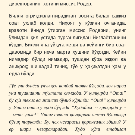
директорининг хотини миссис Родер.
Билли оғриқсизлантирадиган восита билан саккиз
соат ухлаб қолди. Ниҳоят у кўзини очганида,
кравоти ёнида ўтирган миссис Родерни, унинг
ўлимдан қил устида турганлигидан йиғлаётганини
кўрди. Билли яна уйқуга кетди ва кейинги бир соат
давомида бир неча марта ҳушини йўқотди. Кейин
нимадир бўлди нимадир, тушдан кўра яққол ва
аниқроқ; шишадай тиниқ, гўё у ҳақиқатдан ҳам у
ерда бўлди...
Гўё уни дунёси учун ҳеч қандай таянч йўқ эди; ҳеч нарса
уни тушишини тўхтата олмасди. У қичқирди “Ота!”
бу сўз текис ва жонсиз бўлиб кўринди. “Она!” қичқирди
у. Унинг онаси у ерда йўқ эди. “Худойим, -- қичқирди у, -
- мени ушла!” Унинг аянчли қичқириғи чексиз бўшлиққа
бўғиқ тарқалди. Бу, чек-чегарасиз қоронғилик эдими? У
ер шари чегараларидан, Худо қўли етадиган