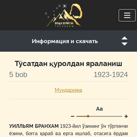
Информация и скачать
Тўсатдан қуролдан яраланиш
5 bob
1923-1924
Мундарижа
Аа
УИЛЛЬЯМ БРАНХАМ
1923-йил ўзининг ўн тўртинчи
ёзини, боғга қараб ва ерга ишлаб, отасига ёрдам