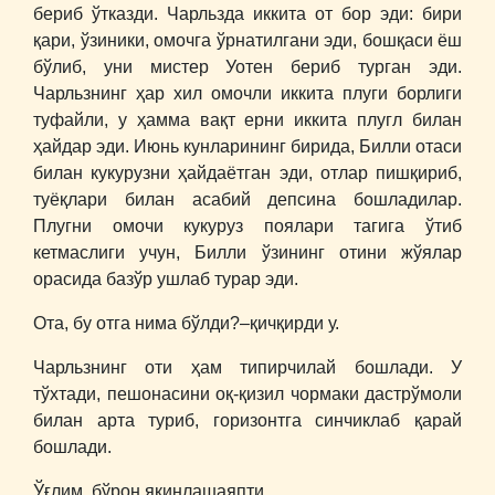
бериб ўтказди. Чарльзда иккита от бор эди: бири
қари, ўзиники, омочга ўрнатилгани эди, бошқаси ёш
бўлиб, уни мистер Уотен бериб турган эди.
Чарльзнинг ҳар хил омочли иккита плуги борлиги
туфайли, у ҳамма вақт ерни иккита плугл билан
ҳайдар эди. Июнь кунларининг бирида, Билли отаси
билан кукурузни ҳайдаётган эди, отлар пишқириб,
туёқлари билан асабий депсина бошладилар.
Плугни омочи кукуруз поялари тагига ўтиб
кетмаслиги учун, Билли ўзининг отини жўялар
орасида базўр ушлаб турар эди.
Ота, бу отга нима бўлди?–қичқирди у.
Чарльзнинг оти ҳам типирчилай бошлади. У
тўхтади, пешонасини оқ-қизил чормаки дастрўмоли
билан арта туриб, горизонтга синчиклаб қарай
бошлади.
Ўғлим, бўрон яқинлашаяпти.