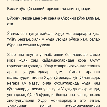
Билли кўм-кўк-мовий горизонт чизиғига қаради.
Бўрон? Лекин мен ҳеч қанақа бўронни кўрмаяпман,
ота.
Ўғлим, сен тушунмайсан. Худо жониворларга ҳис-
туйғу берган, ҳали у жуда узоқда бўлса ҳам, отлар
бўронни сезиши мумкин.
Улар яна плугни ушлаб, ишни бошладилар, аммо
икки жўяк ҳам ҳайдамасларидан қора булут
горизонтни қоплади. Улар отлариниотхонага этишга
аранг улгургандилар ҳам, ёмғир аралаш
шамолтурди. Билли Худо тўғрисида кўп ўйламасди,
негаки бу мавзу оила суҳбатларида жуда кам
кўтариларди; лекин ўша куни У ҳақида фикр қилди,
унга қизиқ бўлиб кўринди, бошқа яна қанақа нозик
ҳис-туйғуларни Худо жониворларга ато этган.
Ўрмоннинг бошқа истиқоматчиларини