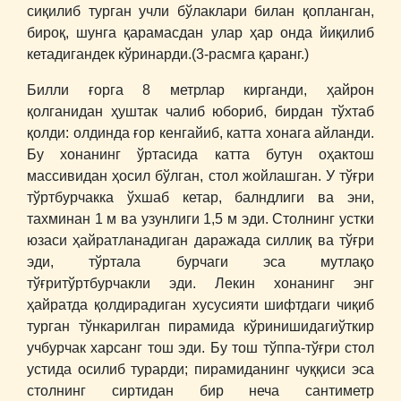
сиқилиб турган учли бўлаклари билан қопланган,
бироқ, шунга қарамасдан улар ҳар онда йиқилиб
кетадигандек кўринарди.(3-расмга қаранг.)
Билли ғорга 8 метрлар кирганди, ҳайрон
қолганидан ҳуштак чалиб юбориб, бирдан тўхтаб
қолди: олдинда ғор кенгайиб, катта хонага айланди.
Бу хонанинг ўртасида катта бутун оҳактош
массивидан ҳосил бўлган, стол жойлашган. У тўғри
тўртбурчакка ўхшаб кетар, балндлиги ва эни,
тахминан 1 м ва узунлиги 1,5 м эди. Столнинг устки
юзаси ҳайратланадиган даражада силлиқ ва тўғри
эди, тўртала бурчаги эса мутлақо
тўғритўртбурчакли эди. Лекин хонанинг энг
ҳайратда қолдирадиган хусусияти шифтдаги чиқиб
турган тўнкарилган пирамида кўринишидагиўткир
учбурчак харсанг тош эди. Бу тош тўппа-тўғри стол
устида осилиб турарди; пирамиданинг чуққиси эса
столнинг сиртидан бир неча сантиметр