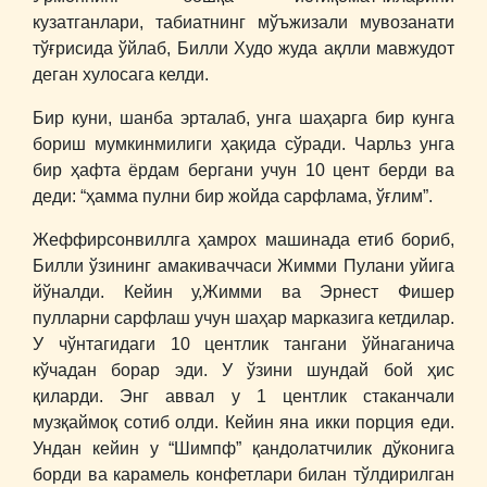
кузатганлари, табиатнинг мўъжизали мувозанати
тўғрисида ўйлаб, Билли Худо жуда ақлли мавжудот
деган хулосага келди.
Бир куни, шанба эрталаб, унга шаҳарга бир кунга
бориш мумкинмилиги ҳақида сўради. Чарльз унга
бир ҳафта ёрдам бергани учун 10 цент берди ва
деди: “ҳамма пулни бир жойда сарфлама, ўғлим”.
Жеффирсонвиллга ҳамрох машинада етиб бориб,
Билли ўзининг амакиваччаси Жимми Пулани уйига
йўналди. Кейин у,Жимми ва Эрнест Фишер
пулларни сарфлаш учун шаҳар марказига кетдилар.
У чўнтагидаги 10 центлик тангани ўйнаганича
кўчадан борар эди. У ўзини шундай бой ҳис
қиларди. Энг аввал у 1 центлик стаканчали
музқаймоқ сотиб олди. Кейин яна икки порция еди.
Ундан кейин у “Шимпф” қандолатчилик дўконига
борди ва карамель конфетлари билан тўлдирилган