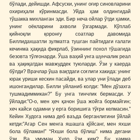
бўлади, дейишди. Афсуски, унинг оғир синовларини
охириҳали кўринмасди. Уйда ҳам олдингидай
тўшакка михланган эди. Бир неча ойлар ўтди ҳамки,
унинг оёкларини ахволи ўзгармади. Кўплаб
қийноқли қоронғу соатлар давомида
Биллидахшатли зулматга тушган пайтидаги ғалати
кечинма ҳақида фикрлаб, ўзиннинг похол тўшагида
безовта тўлғонарди. Ўша ваҳий унга шунчалик реал
ва ҳақиқатдан мавжуддек туюларди. Ўзи у каерда
бўлди? Врачлар ўша вақтдаги соғлиги хакида: унинг
юрак уриши кескин пасайди, ва улар уни ўлади деб
ишонгандилар. Билли уйланиб колди: ”Мен дўзахга
тушмадиммикан?” Бу унга тинчлик бермасди. У
ўйлади:”О-о, мен ҳеч қачон ўша жойга бормайгин;
хеч кайси одамни у ерга боришига тўғри келмасин.”
Кейин Худога нима деб ваъда берганлигини ўйлай
кетди:”Агар Сен менга яшашга қўйсанг, мен яхши
бола бўламан!” “Яхши бола бўлиш” нима дегани
ўзи. Ва умуман Худо ўзи ким? Бу хамма