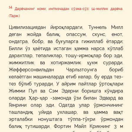
14
Дарёчанинг номи; инглизчадан сўзма-сўз: 14-миллик дарёча.
(Тарж.)
Цивилизациядан йироқлардаги, Туннель Милл
деган жойда балиқ, опассум, скунс, енот,
ондатра, бобр, ва буғуларга гижиллаб ётарди;
Билли ўз ҳаётида истаган ҳамма нарса кўплаб
дарахтлар, тепаликлар, тошу-ирмоқлар бор эди,
жимжитлик ва хотиржамлик ҳукм сурарди.
Жефферсонвильдан Чарльзтоунга бориб
келаётган машиналарда етиб келар, бу ерда тез-
тез бўлиб турарди. У айрим пайтлар ўртоқлари
Жимми Пул ва Сэм Эдерни боришга кўндира
оларди. Ҳар-ҳар -замонда ўзи билан Эдвард ва
Генрини олар эди. Одатда улар ўрмончининг
ташландиқ уйида ухлашар, ва ҳамма вақт
эрталабки нонуштага тўппа-тўғри ўрмондан
балиқ тутишарди. Фортин Майл Крикнинг 3 м