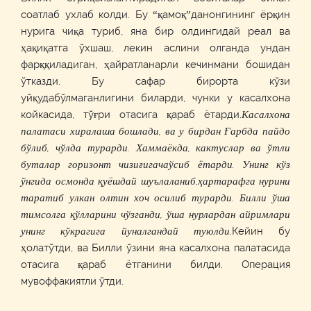
соатлаб ухлаб колди. Бу “қамоқ”данонгининг ёрқин
нурига чиқа туриб, яна бир олдингидай реал ва
ҳақиқатга ўхшаш, лекин аслини олганда ундан
фарққиладиган, ҳайратланарли кечинмани бошидан
ўтказди. Бу сафар бирорта кўзи
уйқудабўлмаганлигини биларди, чунки у касалхона
койкасида, тўғри отасига қараб ётарди.
Касалхона
палатаси
х
иралаша бошлади, ва у бирдан Ғарбда пайдо
б
ў
либ, ч
ў
лда турарди. Хаммаёкда, кактуслар ва
ў
тли
буталар горизонт чизиғи
гачаў
сиб ётарди. Унинг
кў
з
ўнг
ида осмонда қуёшда
й
шуълаланиб
,ҳ
а
ртарафга
нурини
таратиб улкан олтин хоч осилиб турарди. Билли
ў
ша
тимсолга
қў
лларини ч
ўзган
ди,
ў
ша нурлардан айримлари
унинг
кў
крагига йуналгандай туюлди.
Кейин
б
у
ҳолатў
т
ди
, ва Билли
ў
зини
яна
касалхона палатасида
отасига
қ
араб ётган
ини билди.
Операция
мувоффакиятли
ў
тди.