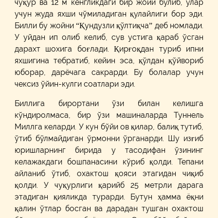
чуқур ва 12 м кенгликдаги бир жойи бўлиб, улар
учун жуда яхши чўмиладиган қулайлиги бор эди.
Билли бу жойни “Қундузли қўлтиқча” деб номлади.
У уйдан ип олиб келиб, сув устига қараб ўсган
дарахт шохига боғлади. Қирғоқдан туриб ипни
яхшигина тебратиб, кейин эса, қўлдан қўйвориб
юборар, дарёчага сакрарди. Бу болалар учун
чексиз ўйин-кулги соатлари эди.
Биллига бирортани ўзи билан келишга
кўндиролмаса, бир ўзи машиналарда Туннель
Миллга келарди. У кун бўйи ов қилар, балиқ тутиб,
ўтиб бўлмайдиган ўрмонни ўрганарди. Шу изғиб
юришларнинг бирида у тасодифан ўзининг
келажакдаги бошпанасини кўриб қолди. Тепани
айланиб ўтиб, охактош қояси этагидан чиқиб
қолди. У чуқурлиги қарийб 25 метрли дарага
этадиган қияликда турарди. Бутун ҳамма ёқни
қалин ўтлар босган ва дарадан тушган охактош