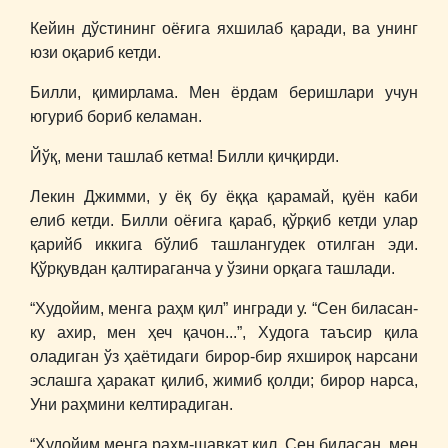
Кейин дўстининг оёғига яхшилаб қаради, ва унинг
юзи оқариб кетди.
Билли, қимирлама. Мен ёрдам беришлари учун
югуриб бориб келаман.
Йўқ, мени ташлаб кетма! Билли қичқирди.
Лекин Джимми, у ёқ бу ёққа қарамай, қуён каби
елиб кетди. Билли оёғига қараб, қўрқиб кетди улар
қарийб иккига бўлиб ташлангудек отилган эди.
Қўрқувдан қалтираганча у ўзини орқага ташлади.
“Худойим, менга раҳм қил” ингради у. “Сен биласан-
ку ахир, мен ҳеч қачон...”, Худога таъсир қила
оладиган ўз ҳаётидаги бирор-бир яхшироқ нарсани
эслашга ҳаракат қилиб, жимиб қолди; бирор нарса,
Уни раҳмини келтирадиган.
“Худойим менга раҳм-шавқат қил. Сен биласан, мен