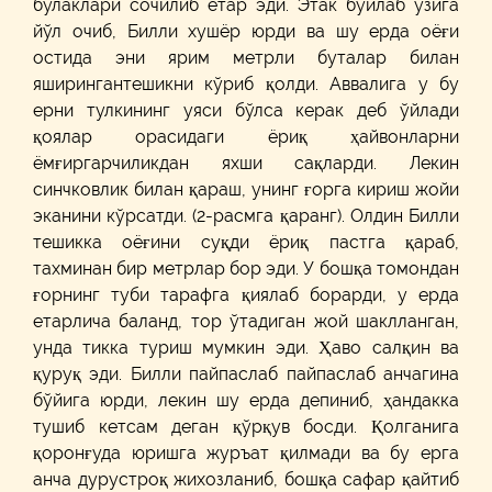
бўлаклари сочилиб ётар эди. Этак бўйлаб ўзига
йўл очиб, Билли хушёр юрди ва шу ерда оёғи
остида эни ярим метрли буталар билан
яширингантешикни кўриб қолди. Аввалига у бу
ерни тулкининг уяси бўлса керак деб ўйлади
қоялар орасидаги ёриқ ҳайвонларни
ёмғиргарчиликдан яхши сақларди. Лекин
синчковлик билан қараш, унинг ғорга кириш жойи
эканини кўрсатди. (2-расмга қаранг). Олдин Билли
тешикка оёғини суқди ёриқ пастга қараб,
тахминан бир метрлар бор эди. У бошқа томондан
ғорнинг туби тарафга қиялаб борарди, у ерда
етарлича баланд, тор ўтадиган жой шаклланган,
унда тикка туриш мумкин эди. Ҳаво салқин ва
қуруқ эди. Билли пайпаслаб пайпаслаб анчагина
бўйига юрди, лекин шу ерда депиниб, ҳандакка
тушиб кетсам деган қўрқув босди. Қолганига
қоронғуда юришга журъат қилмади ва бу ерга
анча дурустроқ жихозланиб, бошқа сафар қайтиб