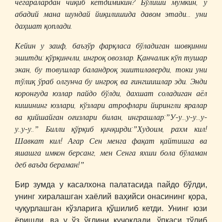
чегаралардан чиқиб кетдимикин? Бўлиши мумкин, у
абадий мана шундай йиқилишида давом этади... уни
даҳшат қоплади.
Кейин у заиф, баъзўр фарқласа бўладиган шовқинни
эшитди: қўрқинчли, ингроқ овозлар. Қанчалик кўп тушар
экан, бу товушлар баландроқ эшитилаверди, токи уни
тўлиқ ўраб олгунча бу ингроқ ва ғингшишлар эди. Энди
коронғуда юзлар пайдо бўлди, дахшат соладиган аёл
кишининг юзлари, кўзлари атрофлари йирингли яралар
ва қийшайган оғизлари билан, инграшлар:”У-у...у-у...у-
у..у-у..” Билли қўрқиб қичқирди:”Худоим, рахм кил!
Шавкат кил! Агар Сен менга фақат қайтишга ва
яшашга имкон берсанг, мен Сенга яхши бола бўламан
деб ваъда бераман!”
Бир зумда у касалхона палатасида пайдо бўлди,
унинг хиралашган хаёлий ваҳийси онасининг қора,
чуқурлашган кўзларига қўшилиб кетди. Унинг юзи
ёришди, ва у ўз ўғлини қучоқлади, ўпкаси тўлиб