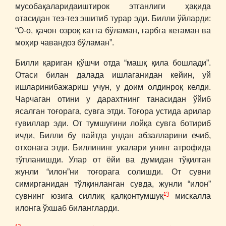
мусобақаларидаиштирок этганлиги ҳақида
отасидан тез-тез эшитиб турар эди. Билли ўйларди:
“О-о, қачон озроқ катта бўламан, ғарбга кетаман ва
моҳир чавандоз бўламан”.
Билли қариган қўшчи отда “машқ қила бошлади”.
Отаси билан далада ишлаганидан кейин, уй
ишларинибажариш учун, у доим олдинроқ келди.
Чарчаган отини у дарахтнинг танасидан ўйиб
ясалган тоғорага, сувга этди. Тоғора устида арилар
ғувиллар эди. От тумшуғини лойқа сувга ботириб
ичди, Билли бу пайтда ундан абзалларини ечиб,
отхонага этди. Биллининг укалари унинг атрофида
тўпланишди. Улар от ёйи ва думидан тўқилган
жунли “илон”ни тоғорага солишди. От сувни
симирганидан тўлқинланган сувда, жунли “илон”
13
сувнинг юзига силлиқ қалқонтумшуқ
мискалла
илонга ўхшаб билангларди.