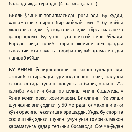
баландликда турарди. (4-расмга қаранг.)
Билли ўзининг топилмасидан рози эди. Бу худди,
ҳашаматли яширин бир жойдай эди. У бу жойни
укаларига ҳам, ўртоқларига ҳам кўрсатмасликка
қарор қилди. Бу унинг ўта шихсий сири бўлади.
Ғордан чиқа туриб, кириш жойини ҳеч қандай
саёхатчи ёки овчи тасодифан кўриб қолмасин дея
яшириб қўйди.
БУ УНИНГ
ўспиринлигини энг яхши кунлари эди,
ажойиб хотиралари: ўрмонда юриш, очиқ юлдузли
осмон остида тунаш, нонуштага балиқ овлаш, 22-
калибр милтиғи биан ов қилиш, унинг ёрдамида у
ўзига кечки овқат ҳозирларди. Биллининг ўқ узиши
шунчалик аниқ эдики, у 50 метрдан олмахонни икки
кўзи орасига теккизишга эришарди. Унда бу спортга
хос иштиёқ эдики, шунинг учун унга томон олмахон
қарамагунга қадар тепкини босмасди. Сочма-ўқдан