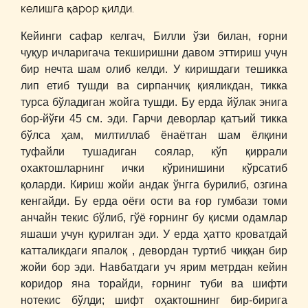
келишга қарор қилди.
Кейинги сафар келгач, Билли ўзи билан, ғорни
чуқур ичларигача текширишни давом эттириш учун
бир нечта шам олиб келди. У киришдаги тешикка
лип етиб тушди ва сирпанчиқ қияликдан, тикка
турса бўладиган жойга тушди. Бу ерда йўлак энига
бор-йўғи 45 см. эди. Гарчи деворлар қатъий тикка
бўлса ҳам, милтиллаб ёнаётган шам ёлқини
туфайли тушадиган соялар, кўп қиррали
охактошларнинг ички кўринишини кўрсатиб
қоларди. Кириш жойи андак ўнгга бурилиб, озгина
кенгайди. Бу ерда оёғи ости ва ғор гумбази томи
анчайн текис бўлиб, гўё ғорнинг бу қисми одамлар
яшаши учун қурилган эди. У ерда ҳатто кроватдай
катталикдаги япалоқ , девордан туртиб чиққан бир
жойи бор эди. Навбатдаги уч ярим метрдан кейин
коридор яна торайди, ғорнинг туби ва шифти
нотекис бўлди; шифт оҳактошнинг бир-бирига