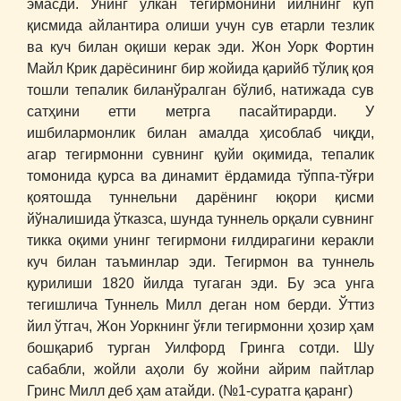
эмасди. Унинг улкан тегирмонини йилнинг кўп
қисмида айлантира олиши учун сув етарли тезлик
ва куч билан оқиши керак эди. Жон Уорк Фортин
Майл Крик дарёсининг бир жойида қарийб тўлиқ қоя
тошли тепалик биланўралган бўлиб, натижада сув
сатҳини етти метрга пасайтирарди. У
ишбилармонлик билан амалда ҳисоблаб чиқди,
агар тегирмонни сувнинг қуйи оқимида, тепалик
томонида қурса ва динамит ёрдамида тўппа-тўғри
қоятошда туннельни дарёнинг юқори қисми
йўналишида ўтказса, шунда туннель орқали сувнинг
тикка оқими унинг тегирмони ғилдирагини керакли
куч билан таъминлар эди. Тегирмон ва туннель
қурилиши 1820 йилда тугаган эди. Бу эса унга
тегишлича Туннель Милл деган ном берди. Ўттиз
йил ўтгач, Жон Уоркнинг ўғли тегирмонни ҳозир ҳам
бошқариб турган Уилфорд Гринга сотди. Шу
сабабли, жойли аҳоли бу жойни айрим пайтлар
Гринс Милл деб ҳам атайди. (№1-суратга қаранг)