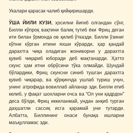
Укалари қарасак чалиб қийқиришарди.
ЎША ЙИЛИ КУЗИ
, ҳосилни йиғиб олгандан сўнг,
Билли кўпроқ вақтини балиқ тутиб ёки Фриц деган
ити билан ўрмонда ов қилиб ўтказди. Билли ўзиниг
кўпни кўрган итини яхши кўрарди, ҳар қандай
дарахтга чиқа оладиган жониворни у дарахтга
қувиб чиқариб юборади деб мақтанарди. Ҳатто
скунс ҳам итни обрўсини тўка олмайди. Шундай
бўлардики, Фриц скунсни синиб тушган дарахтга
қувиб чиқарар, ва қўрқинчда ушлаб туриш учун,
унинг атрофида вовиллаб айланар эди. Билли етиб
келиб, у фақат шохларни очса ва “Ол уни қадрдон”
деса бўлди, Фриц иккиланмай, ундан анқиб турган
даҳшатли сассиқ исга қарамай уни тутарди.
Албатта, Биллининг онаси бунақа ишларни
маъқулламас эди.