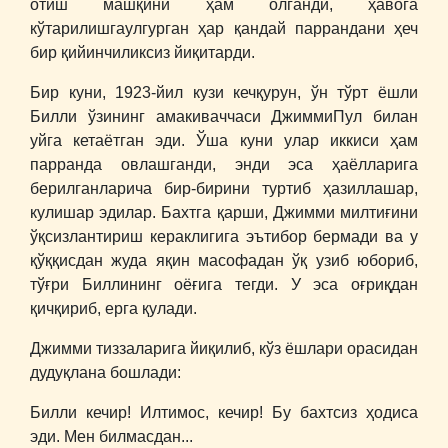
отиш машқини ҳам олганди, ҳавога
кўтарилишгаулгурган ҳар қандай паррандани ҳеч
бир қийинчиликсиз йиқитарди.
Бир куни, 1923-йил кузи кечқурун, ўн тўрт ёшли
Билли ўзининг амакиваччаси ДжиммиПул билан
уйга кетаётган эди. Ўша куни улар иккиси ҳам
парранда овлашганди, энди эса ҳаёлларига
берилганларича бир-бирини туртиб ҳазиллашар,
кулишар эдилар. Бахтга қарши, Джимми милтиғини
ўқсизлантириш кераклигига эътибор бермади ва у
қўққисдан жуда яқин масофадан ўқ узиб юбориб,
тўғри Биллининг оёғига тегди. У эса оғриқдан
қичқириб, ерга қулади.
Джимми тиззаларига йиқилиб, кўз ёшлари орасидан
дудуқлана бошлади:
Билли кечир! Илтимос, кечир! Бу бахтсиз ҳодиса
эди. Мен билмасдан...