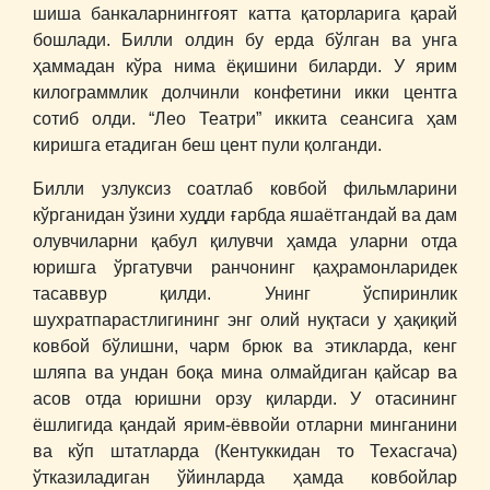
шиша банкаларнингғоят катта қаторларига қарай
бошлади. Билли олдин бу ерда бўлган ва унга
ҳаммадан кўра нима ёқишини биларди. У ярим
килограммлик долчинли конфетини икки центга
сотиб олди. “Лео Театри” иккита сеансига ҳам
киришга етадиган беш цент пули қолганди.
Билли узлуксиз соатлаб ковбой фильмларини
кўрганидан ўзини худди ғарбда яшаётгандай ва дам
олувчиларни қабул қилувчи ҳамда уларни отда
юришга ўргатувчи ранчонинг қаҳрамонларидек
тасаввур қилди. Унинг ўспиринлик
шухратпарастлигининг энг олий нуқтаси у ҳақиқий
ковбой бўлишни, чарм брюк ва этикларда, кенг
шляпа ва ундан боқа мина олмайдиган қайсар ва
асов отда юришни орзу қиларди. У отасининг
ёшлигида қандай ярим-ёввойи отларни минганини
ва кўп штатларда (Кентуккидан то Техасгача)
ўтказиладиган ўйинларда ҳамда ковбойлар