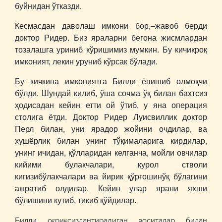
буйнидан ўтказди.
Кесмасдан даволаш имкони бор,–жавоб берди
доктор Ридер. Биз яраларни бегона жисмлардан
тозалашга уриниб кўришимиз мумкин. Бу кичикроқ
имконият, лекин уруниб кўрсак бўлади.
Бу кичкина имкониятга Билли ёпишиб олмоқчи
бўлди. Шундай килиб, ўша сочма ўқ билан бахтсиз
ҳодисадан кейин етти ой ўтиб, у яна операция
столига ётди. Доктор Ридер Луисвиллик доктор
Перл билан, уни ярадор жойини очдилар, ва
хушёрлик билан унинг тўқималарига кирдилар,
унинг ичидан, қўлларидан келганча, мойли овчилар
кийими булакчалари, қурол стволи
кигизибўлакчалари ва йирик қўрғошинўқ бўлагини
ажратиб олдилар. Кейин улар ярани яхши
бўлишини кутиб, тикиб қўйдилар.
Билли оғриқсизлантирадиган воситалар билан