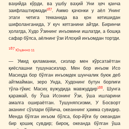
ваҳийда кўрди, ва ушбу ваҳий Уни ҳеч қанча
187
заифлаштирмади
. Аммо қачонки у аёл Унинг
этаги четига текканида ва қон кетишидан
шифоланганида, У куч кетганини айтди. Биринчи
ҳолатда, Худо Ўзининг инъомини ишлатди, а бошқа
сафар бўлса, аёлнинг ўзи Илоҳий инъомдан тортди.
187
Юҳанно 11
― Умид қиламанки, сизлар мен кўрсатаётган
қиёслашни тушунасизлар. Мен бор инъом Исо
Масиҳда бор бўлган инъомдек шунчалик буюк деб
айтмайман, зеро Унда, Худонинг бутун борлиғи
188
тўла-тўкис Масиҳ вужудида мавжуддир
. Шунга
қарамай, бу Ўша Исонинг Ўзи, ўша ишларини
амалга ошираётган. Тушуняпсизми, У Босворт
аканинг сўзлари бўйича, океаннинг ҳамма сувидир.
Менда бўлган инъом бўлса, бор-йўғи бу океандан
бир қошиқ сувдир; бироқ, океанда бўлган ўша