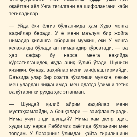
оқаётган аёл Унга тегилгани ва шифолангани каби
тегиладилар.
― Уйда ёки ёлғиз бўлганимда ҳам Худо менга
ваҳийлар беради. У ё мени маълум бир жойга
нимадир қилишга юбориши мумкин, ёки У менга
келажакда бўладиган ниманидир кўрсатади, ― ва
ҳар сафар бу нарса менга ваҳийда
кўрсатилганидек, жуда аниқ бўлиб ўтади. Шуниси
қизиқки, бунақа ваҳийлар мени заифлаштирмайди.
Баъзида улар бир соатга чўзилиши мумкин, лекин
мен улардан чиққанимда, мен одатда ўзимни тетик
ва кўтаринки руҳда ҳис этганман.
― Шундай қилиб айрим ваҳийлар мени
мустаҳкамлайди, а бошқалари ― заифлаштиради.
Нима учун энди шундай? Нима ҳам деяр эдик,
худди шу нарса Раббимиз ҳаётида бўлганини мен
топдим. У Лазарнинг ўлимдан қайта тирилишини