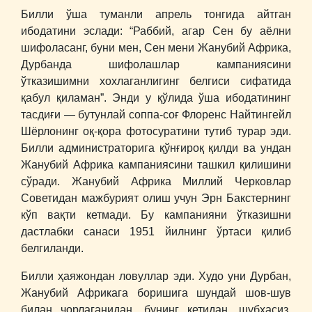
Билли ўша туманли апрель тонгида айтган
ибодатини эслади: “Раббий, агар Сен бу аёлни
шифоласанг, буни мен, Сен мени Жанубий Африка,
Дурбанда шифолашлар кампаниясини
ўтказишимни хохлаганлигинг белгиси сифатида
қабул қиламан”. Энди у қўлида ўша ибодатининг
тасдиғи ― бутунлай соппа-соғ Флоренс Найтингейл
Шёрлонинг оқ-қора фотосуратини тутиб турар эди.
Билли администраторига қўнғироқ қилди ва ундан
Жанубий Африка кампаниясини ташкил қилишини
сўради. Жанубий Африка Миллий Черковлар
Советидан мажбурият олиш учун Эрн Бакстернинг
кўп вақти кетмади. Бу кампанияни ўтказишни
дастлабки санаси 1951 йилнинг ўртаси қилиб
белгиланди.
Билли ҳаяжондан ловуллар эди. Худо уни Дурбан,
Жанубий Африкага боришига шундай шов-шув
билан чорлаганидан, бунинг кетидан, шубҳасиз,