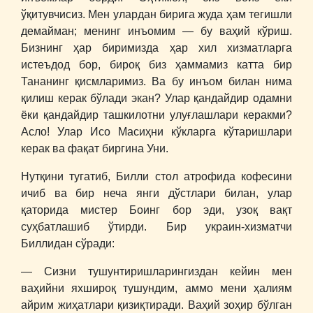
ўқитувчисиз. Мен улардан бирига жуда ҳам тегишли
демайман; менинг инъомим ― бу ваҳий кўриш.
Бизнинг ҳар биримизда ҳар хил хизматларга
истеъдод бор, бироқ биз ҳаммамиз катта бир
Тананинг қисмларимиз. Ва бу инъом билан нима
қилиш керак бўлади экан? Улар қандайдир одамни
ёки қандайдир ташкилотни улуғлашлари керакми?
Асло! Улар Исо Масиҳни кўкларга кўтаришлари
керак ва фақат биргина Уни.
Нутқини тугатиб, Билли стол атрофида кофесини
ичиб ва бир неча янги дўстлари билан, улар
қаторида мистер Боинг бор эди, узоқ вақт
суҳбатлашиб ўтирди. Бир украин-хизматчи
Биллидан сўради:
― Сизни тушунтиришларингиздан кейин мен
ваҳийни яхшироқ тушундим, аммо мени ҳалиям
айрим жиҳатлари қизиқтиради. Ваҳий зоҳир бўлган