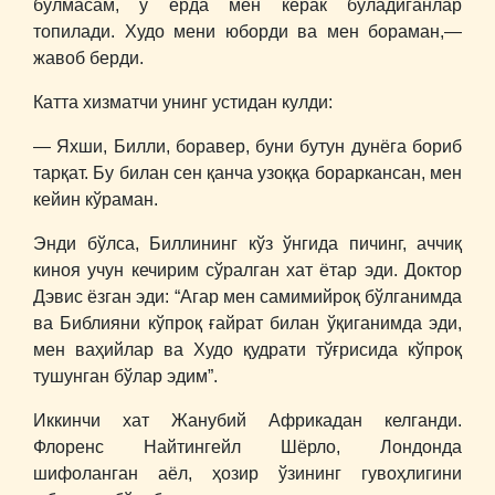
бўлмасам, у ерда мен керак бўладиганлар
топилади. Худо мени юборди ва мен бораман,―
жавоб берди.
Катта хизматчи унинг устидан кулди:
― Яхши, Билли, боравер, буни бутун дунёга бориб
тарқат. Бу билан сен қанча узоққа бораркансан, мен
кейин кўраман.
Энди бўлса, Биллининг кўз ўнгида пичинг, аччиқ
киноя учун кечирим сўралган хат ётар эди. Доктор
Дэвис ёзган эди: “Агар мен самимийроқ бўлганимда
ва Библияни кўпроқ ғайрат билан ўқиганимда эди,
мен ваҳийлар ва Худо қудрати тўғрисида кўпроқ
тушунган бўлар эдим”.
Иккинчи хат Жанубий Африкадан келганди.
Флоренс Найтингейл Шёрло, Лондонда
шифоланган аёл, ҳозир ўзининг гувоҳлигини