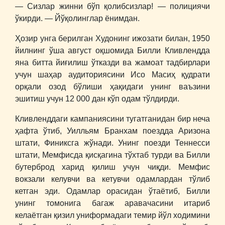
― Сизлар жинни бўп қолибсизлар! ― полициячи
ўкирди. ― Йўқолинглар ёнимдан.
Ҳозир унга берилган Худонинг ижозати билан, 1950
йилнинг ўша август оқшомида Билли Кливлендда
яна битта йиғилиш ўтказди ва жамоат тадбирлари
учун шаҳар аудиториясини Исо Масиҳ қудрати
орқали озод бўлиши ҳақидаги унинг ваъзини
эшитиш учун 12 000 дан кўп одам тўлдирди.
Кливленддаги кампаниясини тугатганидан бир неча
ҳафта ўтиб, Уилльям Бранхам поездда Аризона
штати, Финиксга жўнади. Унинг поезди Теннесси
штати, Мемфисда қисқагина тўхтаб турди ва Билли
бутерброд харид қилиш учун чиқди. Мемфис
вокзали келувчи ва кетувчи одамлардан тўлиб
кетган эди. Одамлар орасидан ўтаётиб, Билли
унинг томонига багаж аравачасини итариб
келаётган қизил униформадаги темир йўл ходимини