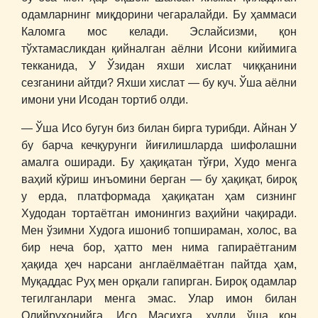
одамларнинг миқдорини чегаралайди. Бу ҳаммаси
Каломга мос келади. Эслайсизми, қон
тўхтамасликдан қийналган аёлни Исони кийимига
текканида, У Ўзидан яхши хислат чиққанини
сезганини айтди? Яхши хислат ― бу куч. Ўша аёлни
имони уни Исодан тортиб олди.
― Ўша Исо бугун биз билан бирга турибди. Айнан У
бу барча кечқурунги йиғилишларда шифолашни
амалга оширади. Бу ҳақиқатан тўғри, Худо менга
ваҳий кўриш инъомини берган ― бу ҳақиқат, бироқ
у ерда, платформада ҳақиқатан ҳам сизнинг
Худодан тортаётган имонингиз ваҳийни чақиради.
Мен ўзимни Худога ишониб топшираман, холос, ва
бир неча бор, ҳатто мен нима гапираётганим
ҳақида ҳеч нарсани англаёлмаётган пайтда ҳам,
Муқаддас Руҳ мен орқали гапирган. Бироқ одамлар
тегилганлари менга эмас. Улар имон билан
Олийруҳонийга, Исо Масиҳга, худди ўша қон