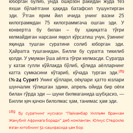
юборган бўлиб, унда ошқозон ракидан жуда тез
яхши бўлаётгани ҳақида батафсил тушунтирган
эди. Ўтган ярим йил ичида унинг вазни 25
килограммдан 75 килограммгача ошган эди. У
конвертга бу билан – бу ҳақиқатга тўғри
келмайдиган нарсани яққол кўрсатиш учун, ўзининг
яқинда тушган суратини солиб юборган эди.
Ҳайратга тушганидан, Билли бу суратга тикилиб
қолди. У умуман ўша аёлга тўғри келмасди. Суратда
у катак гулли кўйлакда бўлиб, қўлида аёлларнинг
189
катта сумкасини кўтариб, кўчада турган эди.
(№24 Сурат)
Унинг қўллари, оёқлари ҳатто юзлари
шунчалик тўлишган эдики, апрель ойида бир оёғи
билан гўрда эди ― шуни билмаганида шубҳасиз, ―
Билли ҳеч қачон билолмас ҳам, танимас ҳам эди.
189
Бу суратнинг нусхаси “Пайғамбар Уилльям Бранхам
Жанубий Африкага боради” деб номланган, Юлиус Стедсклю
ёзган китобнинг 51-саҳифасида ҳам бор.