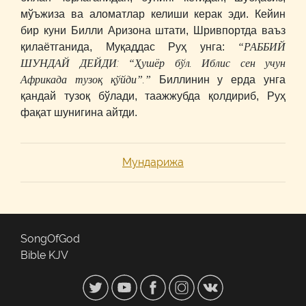
мўъжиза ва аломатлар келиши керак эди. Кейин
бир куни Билли Аризона штати, Шривпортда ваъз
“РАББИЙ
қилаётганида, Муқаддас Руҳ унга:
ШУНДАЙ ДЕЙДИ: “Ҳушёр бўл. Иблис сен учун
Африкада тузоқ қўйди”.”
Биллинин у ерда унга
қандай тузоқ бўлади, таажжубда қолдириб, Руҳ
фақат шунигина айтди.
Мундарижа
SongOfGod
Bible KJV