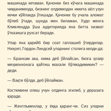
машинада кетаман. Қачонки биз кўчага машинада
чиққанимизда, бизнинг олдимиздан иккита аёл узун
кечки кўйлакда ўтишади. Қачонки бу учала аломат
бўлиб ўтади, шунда мен биламан, Худо менга
Кливлендда ўша аудиторияда яна битта хизмат
ўтказишга рухсат беради.
Улар яна қарийб бир соат гаплашиб ўтирдилар.
Ниҳоят, Гордон Линдсей уларнинг столига келди-да:
― Бранхам ака, нима деб ўйлайсан, бизга ҳозир
меҳмонхонага қайтиш махали бўлмадимикин? ―
деди.
― Вақти бўлди, деб ўйлайман.
Костюмини олиш учун олдинга эгилиб, у деразага
қаради.
― Жентльменлар, у ёққа қаранг-чи. Сиз уларни