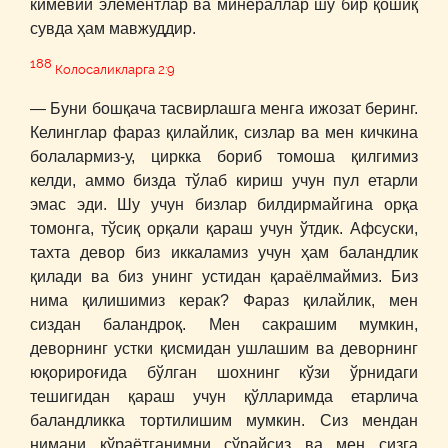
кимёвий элементлар ва минераллар шу бир қошиқ
сувда ҳам мавжуддир.
188
Колосаликларга 2:9
― Буни бошқача тасвирлашга менга ижозат беринг.
Келинглар фараз қилайлик, сизлар ва мен кичкина
болалармиз-у, циркка бориб томоша қилгимиз
келди, аммо бизда тўлаб кириш учун пул етарли
эмас эди. Шу учун бизлар билдирмайгина орқа
томонга, тўсиқ орқали қараш учун ўтдик. Афсуски,
тахта девор биз иккаламиз учун ҳам баландлик
қилади ва биз унинг устидан қараёлмаймиз. Биз
нима қилишимиз керак? Фараз қилайлик, мен
сиздан баландроқ. Мен сакрашим мумкин,
деворнинг устки қисмидан ушлашим ва деворнинг
юқорироғида бўлган шохнинг кўзи ўрнидаги
тешигидан қараш учун қўлларимда етарлича
баландликка тортилишим мумкин. Сиз мендан
нимани кўраётганимни сўрайсиз ва мен сизга