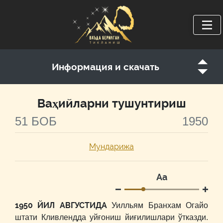
Информация и скачать
Ваҳийларни тушунтириш
51 БОБ
1950
Мундарижа
Аа
1950 ЙИЛ АВГУСТИДА
Уилльям Бранхам Огайо
штати Кливлендда уйғониш йиғилишлари ўтказди.