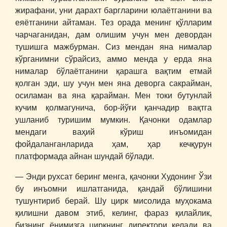
жирафани, уни дарахт баргларини юлаётганини ва
еяётганини айтаман. Тез орада менинг қўлларим
чарчаганидан, дам олишим учун мен девордан
тушишга мажбурман. Сиз мендан яна нималар
кўрганимни сўрайсиз, аммо менда у ерда яна
нималар бўлаётганини қарашга вақтим етмай
қолган эди, шу учун мен яна деворга сакрайман,
осиламан ва яна қарайман. Мен токи бутунлай
кучим қолмагунича, бор-йўғи қанчадир вақтга
ушланиб туришим мумкин. Қачонки одамлар
мендаги ваҳий кўриш инъомидан
фойдаланганларида ҳам, ҳар кечқурун
платформада айнан шундай бўлади.
― Энди рухсат беринг менга, қачонки Худонинг Ўзи
бу инъомни ишлатганида, қандай бўлишини
тушунтириб берай. Шу цирк мисолида муҳокама
қилишни давом этиб, келинг, фараз қилайлик,
бизнинг ёнимизга циркнинг директори келади ва