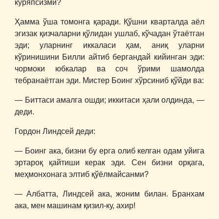
кўряпсизми?
Ҳамма ўша томонга қаради. Қўшни кварталда аёл
эгизак қизчаларни қўлидан ушлаб, кўчадан ўтаётган
эди; уларнинг иккаласи ҳам, аниқ уларни
кўринишини Билли айтиб бергандай кийинган эди:
чормоки юбкалар ва соч ўрими шамолда
тебранаётган эди. Мистер Боинг хўрсиниб қўйди ва:
― Биттаси амалга ошди; иккитаси ҳали олдинда, ―
деди.
Гордон Линдсей деди:
― Боинг ака, бизни бу ерга олиб келган одам уйига
эртароқ қайтиши керак эди. Сен бизни орқага,
меҳмонхонага элтиб қўёлмайсанми?
― Албатта, Линдсей ака, жоним билан. Бранхам
ака, мен машинам қизил-ку, ахир!