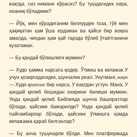
вақтда, сиз нимани кўрасиз? Бу тушдагидек хира,
ноаниқ бўладими?
― Йўқ, мен кўрадиганим биллурдек тоза, гўё мен
ҳақиқатан ҳам ўша ердаман ва қайси бир воқеа
амалда, чиндан ҳам қай тарзда бўлиб ўтаётганини
кузатаман.
― Бу қандай бўлишлиги мумкин?
― Худо ҳамма нарсага қодир. Ўтмиш ва келажак У
вақт
учун ҳозиргидагидек, шунчалик реал. Унутманг,
яратган
― Худо
бир нарса. У вақтдан устун. Мана, У
қандай қилиб бошидан охирини билиши мумкин.
Унда қандай қилиб Библияда шунча башоратлар
бўлади, қайсики бажарилди? Унда қандай қилиб
пайғамбарлар бўлади, қайсики ўтмишга ҳамда
келажакка қараб билганлар?
― Бу анча тушунарли бўлди. Мен платформада