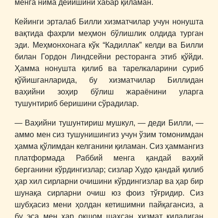
менга нима дейишини хабар қиламан.
Кейинги эрталаб Билли хизматчилар учун нонушта
вақтида фахрли меҳмон бўлишлик олдида турган
эди. Меҳмонхонага кўк “Кадиллак” келди ва Билли
билан Гордон Линдсейни ресторанга этиб қўйди.
Ҳамма нонушта қилиб ва тарелкаларини суриб
қўйишганларида, бу хизматчилар Биллидан
ваҳийни зоҳир бўлиш жараёнини уларга
тушунтириб беришини сўрадилар.
― Ваҳийни тушунтириш мушкул, ― деди Билли, ―
аммо мен сиз тушунишингиз учун ўзим томонимдан
ҳамма қўлимдан келганини қиламан. Сиз ҳаммангиз
платформада Раббий менга қандай ваҳий
берганини кўрдингизлар; сизлар Худо қандай қилиб
ҳар хил сирларни очишини кўрдингизлар ва ҳар бир
шунақа сирларни очиш юз фоиз тўғридир. Сиз
шубҳасиз мени ҳолдан кетишимни пайқагансиз, а
бу эса мен ҳар оқшом шахсан хизмат қиладиган