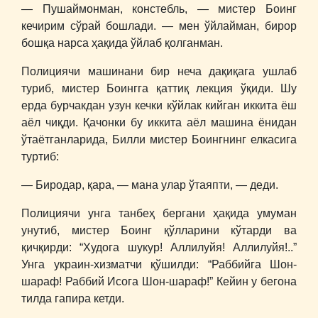
― Пушаймонман, констебль, ― мистер Боинг
кечирим сўрай бошлади. ― мен ўйлайман, бирор
бошқа нарса ҳақида ўйлаб қолганман.
Полициячи машинани бир неча дақиқага ушлаб
туриб, мистер Боингга қаттиқ лекция ўқиди. Шу
ерда бурчакдан узун кечки кўйлак кийган иккита ёш
аёл чиқди. Қачонки бу иккита аёл машина ёнидан
ўтаётганларида, Билли мистер Боингнинг елкасига
туртиб:
― Биродар, қара, ― мана улар ўтаяпти, ― деди.
Полициячи унга танбеҳ бергани ҳақида умуман
унутиб, мистер Боинг қўлларини кўтарди ва
қичқирди: “Худога шукур! Аллилуйя! Аллилуйя!..”
Унга украин-хизматчи қўшилди: “Раббийга Шон-
шараф! Раббий Исога Шон-шараф!” Кейин у бегона
тилда гапира кетди.