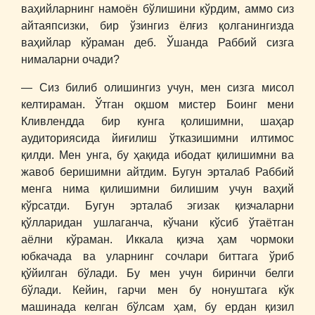
ваҳийларнинг намоён бўлишини кўрдим, аммо сиз
айтаяпсизки, бир ўзингиз ёлғиз қолганингизда
ваҳийлар кўраман деб. Ўшанда Раббий сизга
нималарни очади?
― Сиз билиб олишингиз учун, мен сизга мисол
келтираман. Ўтган оқшом мистер Боинг мени
Кливлендда бир кунга қолишимни, шаҳар
аудиториясида йиғилиш ўтказишимни илтимос
қилди. Мен унга, бу ҳақида ибодат қилишимни ва
жавоб беришимни айтдим. Бугун эрталаб Раббий
менга нима қилишимни билишим учун ваҳий
кўрсатди. Бугун эрталаб эгизак қизчаларни
қўлларидан ушлаганча, кўчани кўсиб ўтаётган
аёлни кўраман. Иккала қизча ҳам чормоки
юбкачада ва уларнинг сочлари биттага ўриб
қўйилган бўлади. Бу мен учун биринчи белги
бўлади. Кейин, гарчи мен бу нонуштага кўк
машинада келган бўлсам ҳам, бу ердан қизил