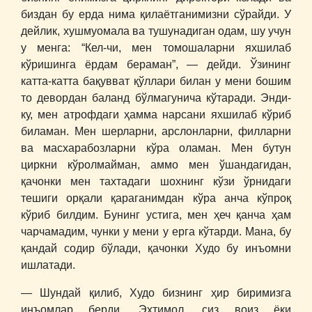
биздан бу ерда нима қилаётганимизни сўрайди. У
дейлик, хушмуомала ва тушунадиган одам, шу учун
у менга: “Кел-чи, мен томошаларни яхшилаб
кўришинга ёрдам бераман”, ― дейди. Ўзининг
катта-катта бақувват қўллари билан у мени бошим
то девордан баланд бўлмагунича кўтаради. Энди-
ку, мен атрофдаги ҳамма нарсани яхшилаб кўриб
биламан. Мен шерларни, арслонларни, филларни
ва масхарабозларни кўра оламан. Мен бутун
циркни кўролмайман, аммо мен ўшандагидан,
қачонки мен тахтадаги шохнинг кўзи ўрнидаги
тешиги орқали қараганимдан кўра анча кўпроқ
кўриб билдим. Бунинг устига, мен ҳеч қанча ҳам
чарчамадим, чунки у мени у ерга кўтарди. Мана, бу
қандай содир бўлади, қачонки Худо бу инъомни
ишлатади.
― Шундай қилиб, Худо бизнинг ҳир биримизга
инъомлар берди. Эҳтимол, сиз воиз ёки