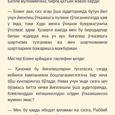
Билли мулойимгина, бироқ қатъий жавоб берди:
― Боинг ака, сиз агар ўша аудиторияда бутун йил
учун йиғилиш ўтказишга пулини тўлаганингизда ҳам
у ёққа, токи Худо менга ўтишни буюрмагунича
ўтолмас эдим. Ҳозирги вақтда мен бу биродарлар
билан чодирда яна уч кун йиғилиш ўтказишга
шартнома тузганман ва мен шартномамни
шартларини бажаришга мажбурман.
Мистер Боинг қуйидаги таклифни қилди:
― Қачонки бу йиғилишларни тугатасиз, сизда
кейинги кампанияни бошлаганингизгача бир неча
бўш кунларингиз бўлади. Нима учун энди сизга ҳеч
бўлмаса битта кечки йиғилишни ўша аудиторияда,
Кливленддан кетишингиздан олдин ўтказишингиз
мумкин эмас?
― Мен бу ҳақда ибодат қиламан ва сизга, Раббий