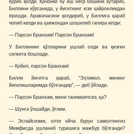
кўриб қолди. Қачонки бу ёш негр бошини кўтариб,
Биллини кўрганида, у йигитнинг юзи ҳайронликдан
ёришди. Аравачасини қолдириб, у Биллига қараб
чопиб келди ва ҳаяжондан шошилиб гапира кетди:
― Парсон Бранхам! Парсон Бранхам!
У Биллининг қўлларини ушлаб олди ва қизғин
силкита бошлади.
― Қойил, парсон Бранхам!
Билли йигитга қараб, “Эҳтимол, менинг
йиғилишларимда бўлгандир”, ― деб ўйлади.
― Парсон Бранхам, мени танимаяпсиз, ҳа?
― Шунга ўхшайди, ўғлим.
― Эслайсизми, олти ойча бурун самолтингиз
Мемфисда ушланиб туришига мажбур бўлганди?