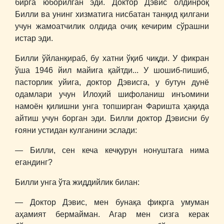
бирга юборилган эди. Доктор Дэвис олдинроқ
Билли ва унинг хизматига нисбатан танқид қилгани
учун жамоатчилик олдида очиқ кечирим сўрашни
истар эди.
Билли ўйланқираб, бу хатни ўқиб чиқди. У фикран
ўша 1946 йил майига қайтди... У шошиб-пишиб,
пасторлик уйига, доктор Дэвисга, у бутун дунё
одамлари учун Илоҳий шифоланиш инъомини
намоён қилишни унга топширган Фаришта ҳақида
айтиш учун борган эди. Билли доктор Дэвисни бу
ғояни устидан кулганини эслади:
― Билли, сен кеча кечқурун нонуштага нима
егандинг?
Билли унга ўта жиддийлик билан:
― Доктор Дэвис, мен бунақа фикрга умуман
аҳамият бермайман. Агар мен сизга керак