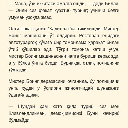
― Мана, ўзи иккитаси амалга ошди, ― деди Билли.
― Энди сиз фақат кузатиб туринг; учинчи белги
умуман узоқда эмас.
Олти эркак қизил “Кадиллак”ка тиқилишди. Мистер
Боинг машинани ўт олдирди. Ресторан ёнидаги
автотураргоҳ кўчага бир томонлама ҳаракат билан
ўтиб қўшилар эди. Тўғри томонга кетиш учун,
мистер Боинг машинасини чапга буриши керак эди,
а у бўлса ўнгга бурди. Бурчакда отлиқ полициячи
тўхтатди.
Мистер Боинг деразасини очганида, бу полициячи
унга худди у ўспирин жиноятчидай шунақанги
ўдағайладики.
― Шундай ҳам хато қила туриб, сиз мен
Кливлендликман, демоқчимисиз! Буни кечириб
бўлмайди!