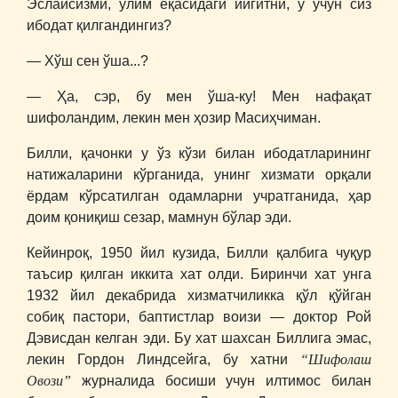
Эслайсизми, ўлим ёқасидаги йигитни, у учун сиз
ибодат қилгандингиз?
― Хўш сен ўша...?
― Ҳа, сэр, бу мен ўша-ку! Мен нафақат
шифоландим, лекин мен ҳозир Масиҳчиман.
Билли, қачонки у ўз кўзи билан ибодатларининг
натижаларини кўрганида, унинг хизмати орқали
ёрдам кўрсатилган одамларни учратганида, ҳар
доим қониқиш сезар, мамнун бўлар эди.
Кейинроқ, 1950 йил кузида, Билли қалбига чуқур
таъсир қилган иккита хат олди. Биринчи хат унга
1932 йил декабрида хизматчиликка қўл қўйган
собиқ пастори, баптистлар воизи ― доктор Рой
Дэвисдан келган эди. Бу хат шахсан Биллига эмас,
“Шифолаш
лекин Гордон Линдсейга, бу хатни
Овози”
журналида босиши учун илтимос билан