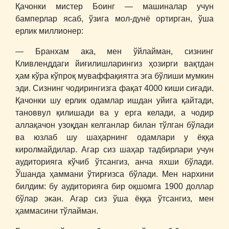
Қачонки мистер Боинг ― машиналар учун
бамперлар ясаб, ўзига мол-дунё ортирган, ўша
ерлик миллионер:
― Бранхам ака, мен ўйлайман, сизнинг
Кливленддаги йиғилишларингиз ҳозирги вақтдан
ҳам кўра кўпроқ муваффақиятга эга бўлиши мумкин
эди. Сизнинг чодирингизга фақат 4000 киши сиғади.
Қачонки шу ерлик одамлар ишдан уйига қайтади,
тановвул қилишади ва у ерга келади, а чодир
аллақачон узоқдан келганлар билан тўлган бўлади
ва юзлаб шу шаҳарнинг одамлари у ёққа
киролмайдилар. Агар сиз шаҳар тадбирлари учун
аудиторияга кўчиб ўтсангиз, анча яхши бўлади.
Ўшанда ҳаммани ўтирғизса бўлади. Мен нархини
билдим: бу аудиторияга бир оқшомга 1900 доллар
бўлар экан. Агар сиз ўша ёққа ўтсангиз, мен
ҳаммасини тўлайман.