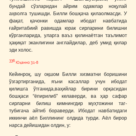
бундай сўзларидан айрим одамлар ноқулай
аҳволга тушишди. Билли бошқача қилаолмасди. У
фақат, қачонки одамлар ибодат навбатида
ғайритабиий равишда юрак сирларини билишни
кўрганларида, уларга ваъз қилинаётган таълимот
ҳақиқат эканлигини англайдилар, деб умид қилар
эди холос.
336
Юҳанно 3:1-8
Кейинроқ, шу оқшом Билли хизматни боришини
ўзгартирганида, яъни касаллар учун ибодат
қилишга ўтганида,ваҳийлар бирини орқасидан
бошқаси “ёпирилиб” келаверди, ва ҳар сафар
сирларни билиш кимнингдир муҳтожини таг-
тубигача айтиб бораверди. Ибодат навбатидаги
иккинчи аёл Биллининг олдида турди. Аёл бирор
нарса дейишидан олдин, у: