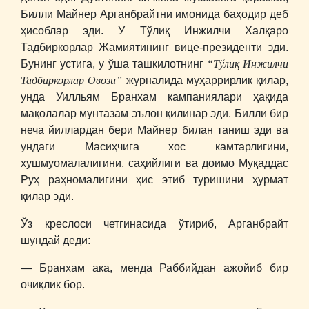
Билли Майнер Арганбрайтни имонида баҳодир деб
ҳисоблар эди. У Тўлиқ Инжилчи Халқаро
Тадбиркорлар Жамиятининг вице-президенти эди.
“Тўлиқ Инжилчи
Бунинг устига, у ўша ташкилотнинг
Тадбиркорлар Овози”
журналида муҳаррирлик қилар,
унда Уилльям Бранхам кампаниялари ҳақида
мақолалар мунтазам эълон қилинар эди. Билли бир
неча йиллардан бери Майнер билан таниш эди ва
ундаги Масиҳчига хос камтарлигини,
хушмуомалалигини, саҳийлиги ва доимо Муқаддас
Руҳ раҳномалигини ҳис этиб туришини ҳурмат
қилар эди.
Ўз креслоси четгинасида ўтириб, Арганбрайт
шундай деди:
― Бранхам ака, менда Раббийдан ажойиб бир
очиқлик бор.