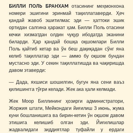
БИЛЛИ ПОЛЬ БРАНХАМ
отасининг меҳмонхона
номери эшигини эринмай тақиллатаверди. Ҳеч
қандай жавоб эшитилмас эди ― ҳаттоки эшик
ортидан салгина ҳаракат ҳам. Билли Поль отасини
кечки хизматдан олдин чуқур ибодатда эканини
биларди. Ҳар қандай бошқа оқшомлари Билли
Поль қайтиб кетар ва ўн беш дақиқадан сўнг яна
келиб тақиллатар эди ― аммо бу оқшом бундан
мустасно эди. У секин тақиллатишда ва чақиришда
давом этаверди:
― Дада, яхшиси шошилгин, бугун яна сени ваъз
қилишингга тўғри келади. Жек ака ҳали келмади.
Жек Моор Биллининг ҳозирги администратори,
Жоржия штати, Мейкондаги йиғилиш 3 июнь, жума
куни бошланишига ва бирин-кетин ўн оқшом давом
этишига келишиб олган эди. Йиғилишлар
жадвалидаги зиддиятлар туфайли у ердаги