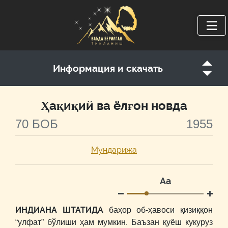
Информация и скачать
Ҳақиқий ва ёлғон новда
70 БОБ
1955
Мундарижа
Аа
ИНДИАНА ШТАТИДА
баҳор об-ҳавоси қизиққон
“улфат” бўлиши ҳам мумкин. Баъзан қуёш кукуруз