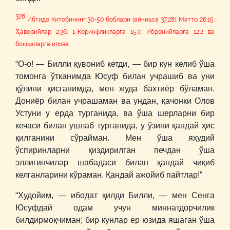
328
Ибтидо Китобининг 30-50 боблари (айниқса 37:28); Матто 26:15;
Ҳаворийлар 2:36; 1-Коринфликларга 15:4; Ибронийларга 12:2 ва
бошқаларга илова.
“О-о! ― Билли қувониб кетди, ― бир кун келиб ўша
томонга ўтканимда Юсуф билан учрашиб ва уни
қўлини қисганимда, мен жуда бахтиёр бўламан.
Дониёр билан учрашаман ва ундан, қачонки Олов
Устуни у ерда турганида, ва ўша шерларни бир
кечаси билан ушлаб турганида, у ўзини қандай ҳис
қилганини сўрайман. Мен ўша яҳудий
ўспиринларни қиздирилган печдан ўша
эллигинчилар шабадаси билан қандай чиқиб
келганларини кўраман. Қандай ажойиб пайтлар!”
“Худойим, ― ибодат қилди Билли, ― мен Сенга
Юсуфдай одам учун миннатдорчилик
билдирмоқчиман; бир кунлар ер юзида яшаган ўша