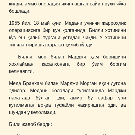
қилди, аммо операция яқинлашган сайин руҳи чўка
бошлади.
1955 йил, 18 май куни, Медани учинчи жарроҳлик
операциясига бир кун қолганида, Билли хотинини
кўз ёш қилиб тургани устидан чиқди. У хотинини
тинчлантиришга ҳаракат қилиб кўрди.
― Билли, мен билан Марджи ҳам боришини
хохлайман; касалхонага бир ўзим боргим
келмаяпти.
Меда Бранхам билан Марджи Морган яқин дугона
эдилар. Медани болалари туғилганида Марджи
палатада бўлган эди, аммо бу сафар уни
кутилмаган воқеа туфайли чақиришган эди, ва
шундан у келолмади.
Били жавоб берди: