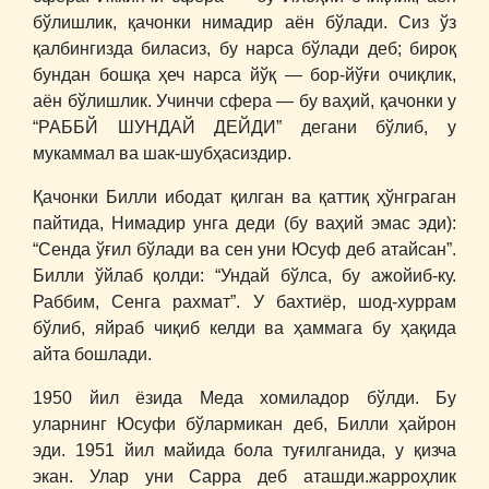
бўлишлик, қачонки нимадир аён бўлади. Сиз ўз
қалбингизда биласиз, бу нарса бўлади деб; бироқ
бундан бошқа ҳеч нарса йўқ ― бор-йўғи очиқлик,
аён бўлишлик. Учинчи сфера ― бу ваҳий, қачонки у
“РАББЙ ШУНДАЙ ДЕЙДИ” дегани бўлиб, у
мукаммал ва шак-шубҳасиздир.
Қачонки Билли ибодат қилган ва қаттиқ ҳўнграган
пайтида, Нимадир унга деди (бу ваҳий эмас эди):
“Сенда ўғил бўлади ва сен уни Юсуф деб атайсан”.
Билли ўйлаб қолди: “Ундай бўлса, бу ажойиб-ку.
Раббим, Сенга рахмат”. У бахтиёр, шод-хуррам
бўлиб, яйраб чиқиб келди ва ҳаммага бу ҳақида
айта бошлади.
1950 йил ёзида Меда хомиладор бўлди. Бу
уларнинг Юсуфи бўлармикан деб, Билли ҳайрон
эди. 1951 йил майида бола туғилганида, у қизча
экан. Улар уни Сарра деб аташди.жарроҳлик