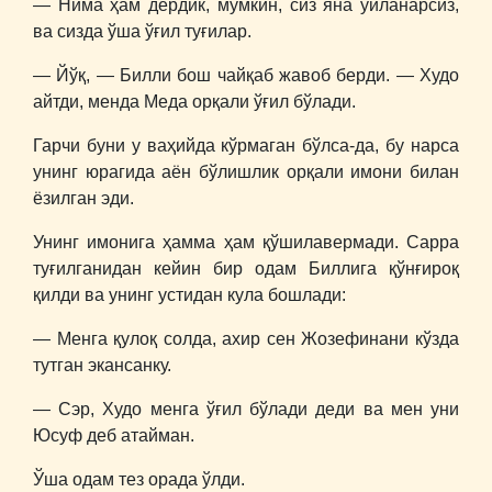
― Нима ҳам дердик, мумкин, сиз яна уйланарсиз,
ва сизда ўша ўғил туғилар.
― Йўқ, ― Билли бош чайқаб жавоб берди. ― Худо
айтди, менда Меда орқали ўғил бўлади.
Гарчи буни у ваҳийда кўрмаган бўлса-да, бу нарса
унинг юрагида аён бўлишлик орқали имони билан
ёзилган эди.
Унинг имонига ҳамма ҳам қўшилавермади. Сарра
туғилганидан кейин бир одам Биллига қўнғироқ
қилди ва унинг устидан кула бошлади:
― Менга қулоқ солда, ахир сен Жозефинани кўзда
тутган экансанку.
― Сэр, Худо менга ўғил бўлади деди ва мен уни
Юсуф деб атайман.
Ўша одам тез орада ўлди.