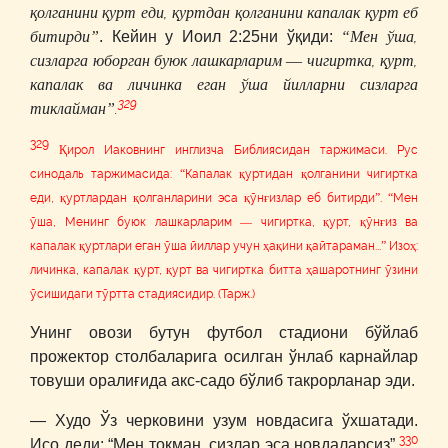
қолганини қурт еди, қуртдан қолганини капалак қурт еб
битирди”
“Мен ўша,
. Кейин у Иоил 2:25ни ўқиди:
сизларга юборган буюк лашкарларим ― чигиртка, қурт,
капалак ва личинка еган ўша йилларни сизларга
329
тиклайман”.
329
Қирол Иаковнинг инглизча Библиясидан таржимаси. Рус
синодаль таржимасида: “Капалак қуртидан қолганини чигиртка
еди, қуртлардан қолганларини эса қўнғизлар еб битирди”. “Мен
ўша, Менинг буюк лашкарларим ― чигиртка, қурт, қўнғиз ва
капалак қуртлари еган ўша йиллар учун ҳақини қайтараман...” Изоҳ:
личинка, капалак қурт, қурт ва чигиртка битта ҳашаротнинг ўзини
ўсишидаги тўртта стадиясидир. (Тарж.)
Унинг овози бутун футбол стадиони бўйлаб
прожектор столбаларига осилган ўнлаб карнайлар
товуши оралиғида акс-садо бўлиб такрорланар эди.
― Худо Ўз черковини узум новдасига ўхшатади.
330
Исо деди: “Мен токман, сизлар эса новдаларсиз”.