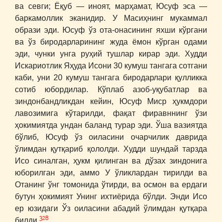
ва севги; Ёқуб ― иноят, марҳамат, Юсуф эса ―
баркамоллик эканидир. У Масиҳнинг мукаммал
образи эди. Юсуф ўз ота-онасининг яхши кўргани
ва ўз биродарларининг жуда ёмон кўрган одами
эди, чунки унга руҳий тушлар кирар эди. Худди
Искариотлик Яҳуда Исони 30 кумуш тангага сотгани
каби, уни 20 кумуш тангага биродарлари қулликка
сотиб юбордилар. Кўплаб азоб-уқубатлар ва
зиндонбандликдан кейин, Юсуф Миср ҳукмдори
лавозимига кўтарилди, фақат фиравннинг ўзи
ҳокимиятда ундан баланд турар эди. Ўша вазиятда
бўлиб, Юсуф ўз оиласини очарчилик даврида
ўлимдан қутқариб қололди. Худди шундай тарзда
Исо синалган, ҳукм қилинган ва дўзах зиндонига
юборилган эди, аммо У ўликлардан тирилди ва
Отанинг ўнг томонида ўтирди, ва осмон ва ердаги
бутун ҳокимият Унинг ихтиёрида бўлди. Энди Исо
ер юзидаги Ўз оиласини абадий ўлимдан қутқара
328
билди.