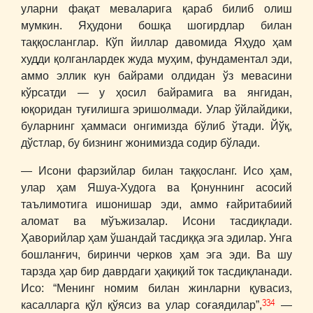
уларни фақат меваларига қараб билиб олиш
мумкин. Яҳудони бошқа шогирдлар билан
таққосланглар. Кўп йиллар давомида Яҳудо ҳам
худди қолганлардек жуда муҳим, фундаментал эди,
аммо эллик кун байрами олдидан ўз мевасини
кўрсатди ― у ҳосил байрамига ва янгидан,
юқоридан туғилишга эришолмади. Улар ўйлайдики,
буларнинг ҳаммаси онгимизда бўлиб ўтади. Йўқ,
дўстлар, бу бизнинг жонимизда содир бўлади.
― Исони фарзийлар билан таққосланг. Исо ҳам,
улар ҳам Яшуа-Худога ва Қонуннинг асосий
таълимотига ишонишар эди, аммо ғайритабиий
аломат ва мўъжизалар. Исони тасдиқлади.
Ҳаворийлар ҳам ўшандай тасдиққа эга эдилар. Унга
бошланғич, биринчи черков ҳам эга эди. Ва шу
тарзда ҳар бир даврдаги ҳақиқий ток тасдиқланади.
Исо: “Менинг номим билан жинларни қувасиз,
334
касалларга қўл қўясиз ва улар соғаядилар”,
―