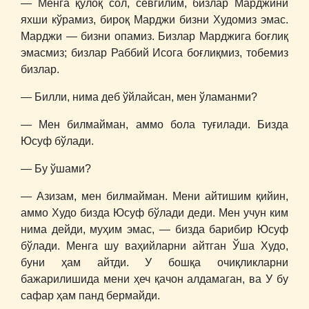
― Менга қулоқ сол, севгилим, бизлар Марджини
яхши кўрамиз, бироқ Марджи бизни Худомиз эмас.
Марджи ― бизни опамиз. Бизлар Марджига боғлиқ
эмасмиз; бизлар Раббий Исога боғлиқмиз, тобемиз
бизлар.
― Билли, нима деб ўйлайсан, мен ўламанми?
― Мен билмайман, аммо бола туғилади. Бизда
Юсуф бўлади.
― Бу ўшами?
― Азизам, мен билмайман. Мени айтишим қийин,
аммо Худо бизда Юсуф бўлади деди. Мен учун ким
нима дейди, муҳим эмас, ― бизда барибир Юсуф
бўлади. Менга шу ваҳийларни айтган Ўша Худо,
буни ҳам айтди. У бошқа очиқликларни
бажарилишида мени ҳеч қачон алдамаган, ва У бу
сафар ҳам панд бермайди.