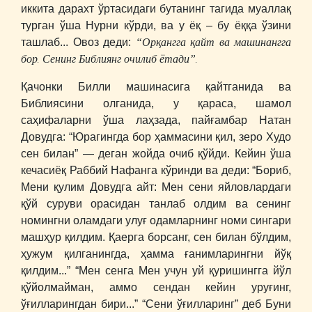
иккита дарахт ўртасидаги бутанинг тагида муаллақ
турган ўша Нурни кўрди, ва у ёқ – бу ёққа ўзини
“Орқангга қайт ва машинангга
ташлаб... Овоз деди:
бор. Сенинг Библиянг очилиб ётади”.
Қачонки Билли машинасига қайтганида ва
Библиясини олганида, у қараса, шамол
саҳифаларни ўша лаҳзада, пайғамбар Натан
Довудга: “Юрагингда бор ҳаммасини қил, зеро Худо
сен билан” ― деган жойда очиб қўйди. Кейин ўша
кечасиёқ Раббий Нафанга кўринди ва деди: “Бориб,
Мени қулим Довудга айт: Мен сени яйловлардаги
қўй суруви орасидан танлаб олдим ва сенинг
номингни оламдаги улуғ одамларнинг номи сингари
машҳур қилдим. Қаерга борсанг, сен билан бўлдим,
ҳужум қилганингда, ҳамма ғанимларингни йўқ
қилдим...” “Мен сенга Мен учун уй қуришингга йўл
қўйолмайман, аммо сендан кейин уруғинг,
ўғилларингдан бири...” “Сени ўғилларинг” деб Буни