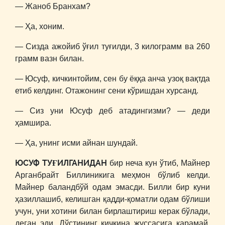
― Жаноб Бранхам?
― Ҳа, хоним.
― Сизда ажойиб ўғил туғилди, 3 килограмм ва 260
грамм вазн билан.
― Юсуф, кичкинтойим, сен бу ёққа анча узоқ вақтда
етиб келдинг. Отажонинг сени кўришдан хурсанд.
― Сиз уни Юсуф деб атадингизми? ― деди
ҳамшира.
― Ҳа, унинг исми айнан шундай.
ЮСУФ ТУҒИЛГАНИДАН
бир неча кун ўтиб, Майнер
Арганбрайт Биллиникига меҳмон бўлиб келди.
Майнер баландбўй одам эмасди. Билли бир куни
ҳазиллашиб, келишган қадди-қоматли одам бўлиши
учун, уни хотини билан бирлаштириш керак бўлади,
деган эди. Дўстининг кичкина жуссасига қарамай,