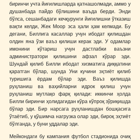
биринчи учта йиғилишларда қатнашолмади, аммо у
душанбада пайдо бўлишини ваъда берди. Энди
бўлса, сешанбадаги кечқурунги йиғилишни ўтказиш
вақти келди, Жек Моор эса ҳали ҳам келмади. Бу
дегани, Биллига касаллар учун ибодат қилишдан
олдин яна ўзи ваъз қилиши керак эди. У одамлар
имонини кўтариш учун дастлабки ваъзни
администратори қилишини афзал кўрар эди.
Шундай қилиб Билли ибодат хизматига диққатини
қаратган бўлар, шунда Уни кучини эҳтиёт қилиб
туришига ёрдам бўлар эди. Ваъз қилишда
руҳланиш ва ваҳийларни идрок қилиш учун
руҳланиш мутлақо фарқ қилади: иккинчи ҳолда
Билли биринчи ҳолидагидан кўра кўпроқ зўриқишда
бўлар эди. Бир нарсага руҳланишдан бошқасига
ўтаётиб, у қўшимча нагрузка олар эди, бироқ эҳтиёт
бўлганда, у буни уддалар эди.
Мейкондаги бу кампания футбол стадионида очиқ