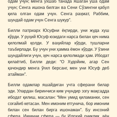
одам учун; менга ўхшаб танада яшаган ўша одам
учун; Сенга ишона билган ва Сени Сўзингни қабул
қила олган одам учун. Сенга раҳмат, Раббим,
шундай одам учун Сенга шукур”.
Билли патриарх Юсуфни ёқтирди, уни жуда хуш
кўрди. У руҳий Юсуф юзидаги нарса билан ҳеч нима
қилолмай қолди. У ваҳийлар кўрди, тушларни
таъбирлади. Бу учун уни ҳамма ёмон кўрди. У ўзини
шундайлиги учун, ҳеч нарса қилолмади ҳам. Ибодат
қилаётиб, Билли деди: “О Худойим, агар Сен
қачондир менга ўғил берсанг, мен уни Юсуф деб
атайман”.
Билли одамлар яшайдиган учта сферани билар
эди. Улардан биринчиси ким учундир эзгу мақсадда
ибодат қилиш, масалан: “Мен умид қиламанки, сен
соғайиб кетасан. Мен имоним етгунича, бор имоним
билан сен билан бирга ишонаман”. Бу инсоний
сфера. Иккинчи сфера ― бу Илоҳий очиқлик, аён