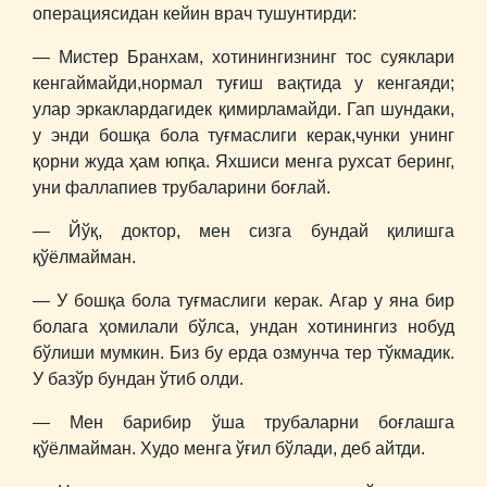
операциясидан кейин врач тушунтирди:
― Мистер Бранхам, хотинингизнинг тос суяклари
кенгаймайди,нормал туғиш вақтида у кенгаяди;
улар эркаклардагидек қимирламайди. Гап шундаки,
у энди бошқа бола туғмаслиги керак,чунки унинг
қорни жуда ҳам юпқа. Яхшиси менга рухсат беринг,
уни фаллапиев трубаларини боғлай.
― Йўқ, доктор, мен сизга бундай қилишга
қўёлмайман.
― У бошқа бола туғмаслиги керак. Агар у яна бир
болага ҳомилали бўлса, ундан хотинингиз нобуд
бўлиши мумкин. Биз бу ерда озмунча тер тўкмадик.
У базўр бундан ўтиб олди.
― Мен барибир ўша трубаларни боғлашга
қўёлмайман. Худо менга ўғил бўлади, деб айтди.