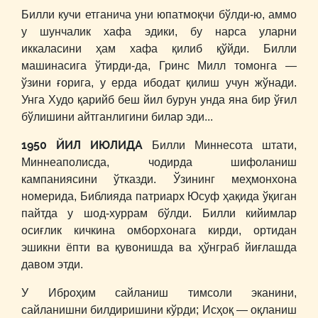
Билли кучи етганича уни юпатмоқчи бўлди-ю, аммо
у шунчалик хафа эдики, бу нарса уларни
иккаласини ҳам хафа қилиб қўйди. Билли
машинасига ўтирди-да, Гринс Милл томонга ―
ўзини ғорига, у ерда ибодат қилиш учун жўнади.
Унга Худо қарийб беш йил бурун унда яна бир ўғил
бўлишини айтганлигини билар эди...
1950 ЙИЛ ИЮЛИДА
Билли Миннесота штати,
Миннеаполисда, чодирда шифоланиш
кампаниясини ўтказди. Ўзининг меҳмонхона
номерида, Библияда патриарх Юсуф ҳақида ўқиган
пайтда у шод-хуррам бўлди. Билли кийимлар
осиғлик кичкина омборхонага кирди, ортидан
эшикни ёпти ва қувонишда ва ҳўнграб йиғлашда
давом этди.
У Иброҳим сайланиш тимсоли эканини,
сайланишни билдиришини кўрди; Исҳоқ ― оқланиш