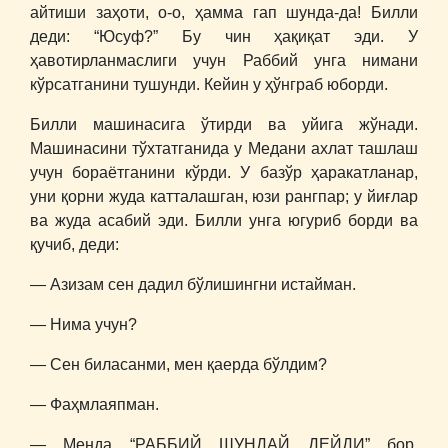
айтиши заҳоти, о-о, ҳамма гап шунда-да! Билли
деди: “Юсуф?” Бу чин ҳақиқат эди. У
ҳавотирланмаслиги учун Раббий унга нимани
кўрсатганини тушунди. Кейин у ҳўнграб юборди.
Билли машинасига ўтирди ва уйига жўнади.
Машинасини тўхтатганида у Медани ахлат ташлаш
учун бораётганини кўрди. У базўр ҳаракатланар,
уни қорни жуда катталашган, юзи рангпар; у йиғлар
ва жуда асабий эди. Билли унга югуриб борди ва
қучиб, деди:
― Азизам сен дадил бўлишингни истайман.
― Нима учун?
― Сен биласанми, мен қаерда бўлдим?
― Фаҳмлаяпман.
― Менда “РАББИЙ ШУНДАЙ ДЕЙДИ” бор.