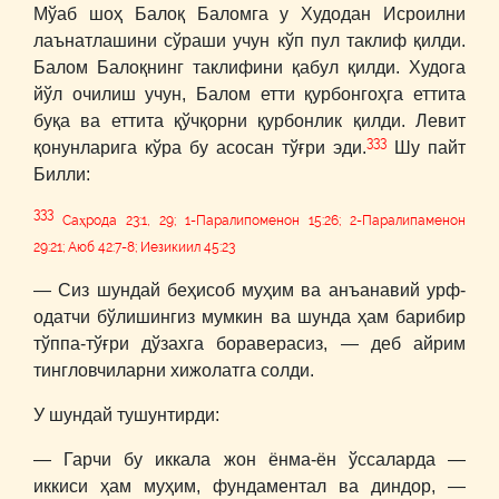
Мўаб шоҳ Балоқ Баломга у Худодан Исроилни
лаънатлашини сўраши учун кўп пул таклиф қилди.
Балом Балоқнинг таклифини қабул қилди. Худога
йўл очилиш учун, Балом етти қурбонгоҳга еттита
буқа ва еттита қўчқорни қурбонлик қилди. Левит
333
қонунларига кўра бу асосан тўғри эди.
Шу пайт
Билли:
333
Саҳрода 23:1, 29; 1-Паралипоменон 15:26; 2-Паралипаменон
29:21; Аюб 42:7-8; Иезикиил 45:23
― Сиз шундай беҳисоб муҳим ва анъанавий урф-
одатчи бўлишингиз мумкин ва шунда ҳам барибир
тўппа-тўғри дўзахга бораверасиз, ― деб айрим
тингловчиларни хижолатга солди.
У шундай тушунтирди:
― Гарчи бу иккала жон ёнма-ён ўссаларда ―
иккиси ҳам муҳим, фундаментал ва диндор, ―