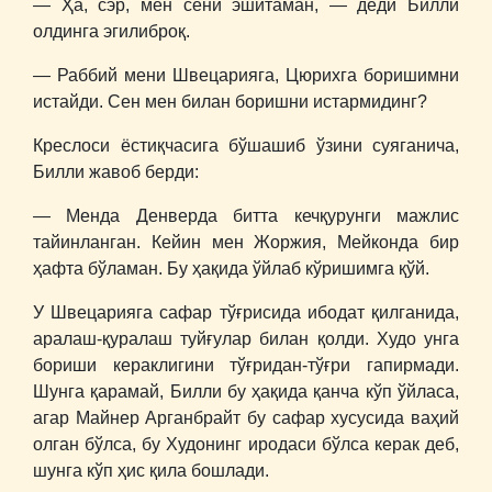
― Ҳа, сэр, мен сени эшитаман, ― деди Билли
олдинга эгилиброқ.
― Раббий мени Швецарияга, Цюрихга боришимни
истайди. Сен мен билан боришни истармидинг?
Креслоси ёстиқчасига бўшашиб ўзини суяганича,
Билли жавоб берди:
― Менда Денверда битта кечқурунги мажлис
тайинланган. Кейин мен Жоржия, Мейконда бир
ҳафта бўламан. Бу ҳақида ўйлаб кўришимга қўй.
У Швецарияга сафар тўғрисида ибодат қилганида,
аралаш-қуралаш туйғулар билан қолди. Худо унга
бориши кераклигини тўғридан-тўғри гапирмади.
Шунга қарамай, Билли бу ҳақида қанча кўп ўйласа,
агар Майнер Арганбрайт бу сафар хусусида ваҳий
олган бўлса, бу Худонинг иродаси бўлса керак деб,
шунга кўп ҳис қила бошлади.