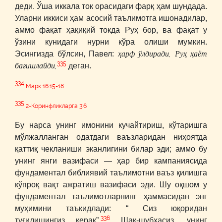
деди. Ўша иккала ток орасидаги фарқ ҳам шундада.
Уларни иккиси ҳам асосий таълимотга ишонадилар,
аммо фақат ҳақиқий токда Руҳ бор, ва фақат у
ўзини кунидаги нурни кўра олиши мумкин.
ҳарф ўлдиради, Руҳ ҳаёт
Эсингизда бўлсин, Павел:
335
бағишлайди,
деган.
334
Марк 16:15-18
335
2-Коринфликларга 3:6
Бу нарса унинг имонини кучайтириш, кўтаришга
мўлжалланган одатдаги ваъзларидан ниҳоятда
қаттиқ чекланиши эканлигини билар эди; аммо бу
унинг янги вазифаси ― ҳар бир кампаниясида
фундаментал библиявий таълимотни ваъз қилишга
кўпроқ вақт ажратиш вазифаси эди. Шу оқшом у
фундаментал таълимотларнинг ҳаммасидан энг
муҳимини таъкидлади: “ Сиз юқоридан
336
туғилишингиз керак”.
Шак-шубҳасиз, унинг