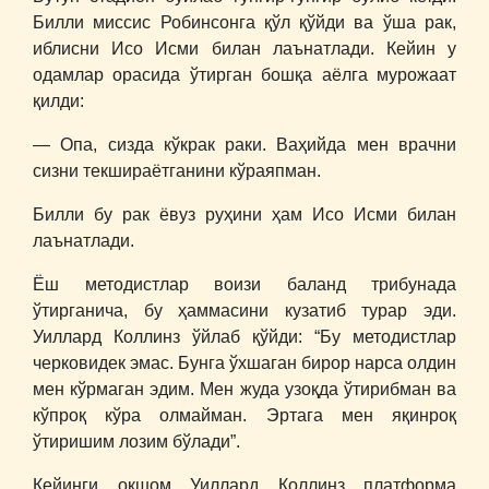
Билли миссис Робинсонга қўл қўйди ва ўша рак,
иблисни Исо Исми билан лаънатлади. Кейин у
одамлар орасида ўтирган бошқа аёлга мурожаат
қилди:
― Опа, сизда кўкрак раки. Ваҳийда мен врачни
сизни текшираётганини кўраяпман.
Билли бу рак ёвуз руҳини ҳам Исо Исми билан
лаънатлади.
Ёш методистлар воизи баланд трибунада
ўтирганича, бу ҳаммасини кузатиб турар эди.
Уиллард Коллинз ўйлаб қўйди: “Бу методистлар
черковидек эмас. Бунга ўхшаган бирор нарса олдин
мен кўрмаган эдим. Мен жуда узоқда ўтирибман ва
кўпроқ кўра олмайман. Эртага мен яқинроқ
ўтиришим лозим бўлади”.
Кейинги оқшом Уиллард Коллинз платформа