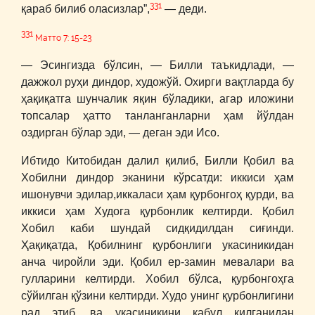
331
қараб билиб оласизлар”,
― деди.
331
Матто 7: 15-23
― Эсингизда бўлсин, ― Билли таъкидлади, ―
дажжол руҳи диндор, художўй. Охирги вақтларда бу
ҳақиқатга шунчалик яқин бўладики, агар иложини
топсалар ҳатто танланганларни ҳам йўлдан
оздирган бўлар эди, ― деган эди Исо.
Ибтидо Китобидан далил қилиб, Билли Қобил ва
Хобилни диндор эканини кўрсатди: иккиси ҳам
ишонувчи эдилар,иккаласи ҳам қурбонгоҳ қурди, ва
иккиси ҳам Худога қурбонлик келтирди. Қобил
Хобил каби шундай сидқидилдан сиғинди.
Ҳақиқатда, Қобилнинг қурбонлиги укасиникидан
анча чиройли эди. Қобил ер-замин мевалари ва
гулларини келтирди. Хобил бўлса, қурбонгоҳга
сўйилган қўзини келтирди. Худо унинг қурбонлигини
рад этиб, ва укасиникини қабул қилганидан