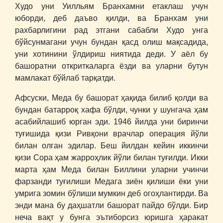
Худо уни Уилльям Бранхамни етаклаш учун
юборди, деб даъво қилди, ва Бранхам уни
рахбарлигини рад этгани сабабли Худо унга
бўйсунмагани учун бундан қасд олиш мақсадида,
уни хотинини ўлдириш ниятида деди. У аёл бу
башоратни откриткаларга ёзди ва уларни бутун
мамлакат бўйлаб тарқатди.
Афсуски, Меда бу башорат ҳақида билиб қолди ва
бундан батарроқ хафа бўлди, чунки у шунгача ҳам
асабийлашиб юрган эди. 1946 йилда уни биринчи
туғишида қизи Ривқони врачлар операция йўли
билан олган эдилар. Беш йилдан кейин иккинчи
қизи Сора ҳам жарроҳлик йўли билан туғилди. Икки
марта ҳам Меда билан Биллини уларни учинчи
фарзанди туғилиши Медага зиён қилиши ёки уни
умрига зомин бўлиши мумкин деб огоҳлантирди. Ва
энди мана бу даҳшатли башорат пайдо бўлди. Бир
неча вақт у бунга эътиборсиз юришга ҳаракат