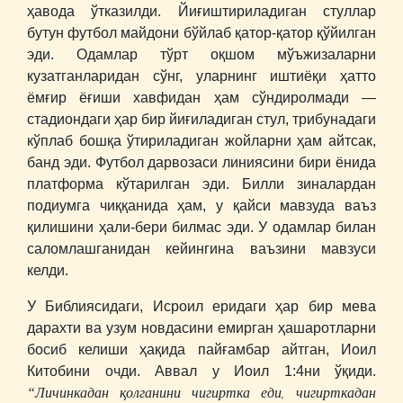
ҳавода ўтказилди. Йиғиштириладиган стуллар
бутун футбол майдони бўйлаб қатор-қатор қўйилган
эди. Одамлар тўрт оқшом мўъжизаларни
кузатганларидан сўнг, уларнинг иштиёқи ҳатто
ёмғир ёғиши хавфидан ҳам сўндиролмади ―
стадиондаги ҳар бир йиғиладиган стул, трибунадаги
кўплаб бошқа ўтириладиган жойларни ҳам айтсак,
банд эди. Футбол дарвозаси линиясини бири ёнида
платформа кўтарилган эди. Билли зиналардан
подиумга чиққанида ҳам, у қайси мавзуда ваъз
қилишини ҳали-бери билмас эди. У одамлар билан
саломлашганидан кейингина ваъзини мавзуси
келди.
У Библиясидаги, Исроил еридаги ҳар бир мева
дарахти ва узум новдасини емирган ҳашаротларни
босиб келиши ҳақида пайғамбар айтган, Иоил
Китобини очди. Аввал у Иоил 1:4ни ўқиди.
“Личинкадан қолганини чигиртка еди, чигирткадан