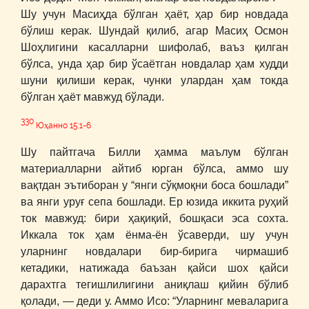
Шу учун Масиҳда бўлган ҳаёт, ҳар бир новдада
бўлиш керак. Шундай қилиб, агар Масиҳ Осмон
Шоҳлигини касалларни шифолаб, ваъз қилган
бўлса, унда ҳар бир ўсаётган новдалар ҳам худди
шуни қилиши керак, чунки улардан ҳам токда
бўлган ҳаёт мавжуд бўлади.
330
Юҳанно 15:1-6
Шу пайтгача Билли ҳамма маълум бўлган
материалларни айтиб юрган бўлса, аммо шу
вақтдан эътиборан у “янги сўқмоқни боса бошлади”
ва янги уруғ сепа бошлади. Ер юзида иккита руҳий
ток мавжуд: бири ҳақиқий, бошқаси эса сохта.
Иккала ток ҳам ёнма-ён ўсаверди, шу учун
уларнинг новдалари бир-бирига чирмашиб
кетадики, натижада баъзан қайси шох қайси
дарахтга тегишлилигини аниқлаш қийин бўлиб
қолади, ― деди у. Аммо Исо: “Уларнинг меваларига