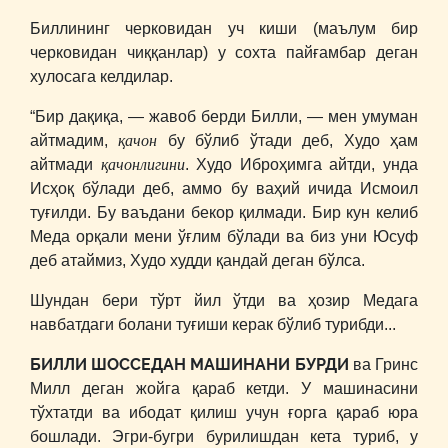
Биллининг черковидан уч киши (маълум бир
черковидан чиққанлар) у сохта пайғамбар деган
хулосага келдилар.
“Бир дақиқа, ― жавоб берди Билли, ― мен умуман
қачон
айтмадим,
бу бўлиб ўтади деб, Худо ҳам
қачонлигини
айтмади
. Худо Иброҳимга айтди, унда
Исҳоқ бўлади деб, аммо бу ваҳий ичида Исмоил
туғилди. Бу ваъдани бекор қилмади. Бир кун келиб
Меда орқали мени ўғлим бўлади ва биз уни Юсуф
деб атаймиз, Худо худди қандай деган бўлса.
Шундан бери тўрт йил ўтди ва ҳозир Медага
навбатдаги болани туғиши керак бўлиб турибди...
БИЛЛИ ШОССЕДАН МАШИНАНИ БУРДИ
ва Гринс
Милл деган жойга қараб кетди. У машинасини
тўхтатди ва ибодат қилиш учун ғорга қараб юра
бошлади. Эгри-бугри бурилишдан кета туриб, у