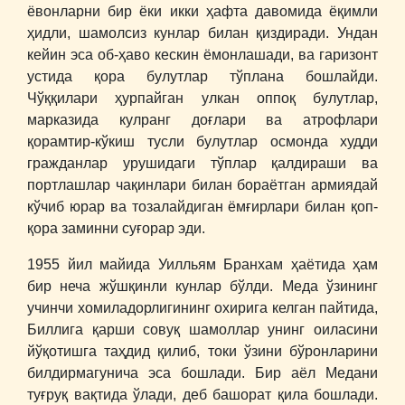
ёвонларни бир ёки икки ҳафта давомида ёқимли
ҳидли, шамолсиз кунлар билан қиздиради. Ундан
кейин эса об-ҳаво кескин ёмонлашади, ва гаризонт
устида қора булутлар тўплана бошлайди.
Чўққилари ҳурпайган улкан оппоқ булутлар,
марказида кулранг доғлари ва атрофлари
қорамтир-кўкиш тусли булутлар осмонда худди
гражданлар урушидаги тўплар қалдираши ва
портлашлар чақинлари билан бораётган армиядай
кўчиб юрар ва тозалайдиган ёмғирлари билан қоп-
қора заминни суғорар эди.
1955 йил майида Уилльям Бранхам ҳаётида ҳам
бир неча жўшқинли кунлар бўлди. Меда ўзининг
учинчи хомиладорлигининг охирига келган пайтида,
Биллига қарши совуқ шамоллар унинг оиласини
йўқотишга таҳдид қилиб, токи ўзини бўронларини
билдирмагунича эса бошлади. Бир аёл Медани
туғруқ вақтида ўлади, деб башорат қила бошлади.