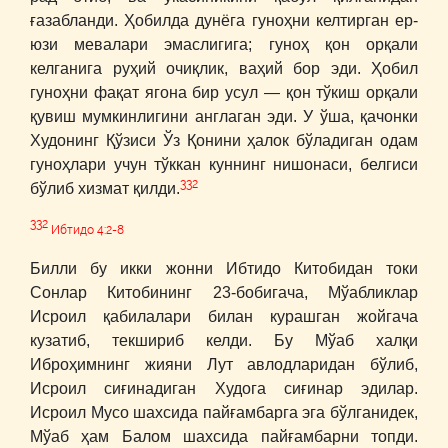
ғазабланди. Ҳобилда дунёга гуноҳни келтирган ер-
юзи мевалари эмаслигига; гуноҳ қон орқали
келганига руҳий очиқлик, ваҳий бор эди. Ҳобил
гуноҳни фақат ягона бир усул ― қон тўкиш орқали
қувиш мумкинлигини англаган эди. У ўша, қачонки
Худонинг Қўзиси Ўз Қонини ҳалок бўладиган одам
гуноҳлари учун тўккан куннинг нишонаси, белгиси
332
бўлиб хизмат қилди.
332
Ибтидо 4:2-8
Билли бу икки жонни Ибтидо Китобидан токи
Сонлар Китобининг 23-бобигача, Мўабликлар
Исроил қабилалари билан курашган жойгача
кузатиб, текшириб келди. Бу Мўаб халқи
Иброҳимнинг жияни Лут авлодларидан бўлиб,
Исроил сиғинадиган Худога сиғинар эдилар.
Исроил Мусо шахсида пайғамбарга эга бўлганидек,
Мўаб ҳам Балом шахсида пайғамбарни топди.