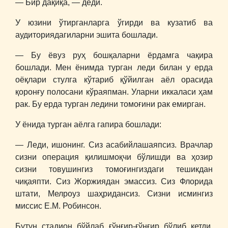
― Бир дақиқа, ― деди.
У юзини ўтирганларга ўгирди ва кузатиб ва
аудиториядагиларни эшита бошлади.
― Бу ёвуз руҳ бошқаларни ёрдамга чақира
бошлади. Мен ёнимда турган леди билан у ерда
оёқлари стулга кўтариб қўйилган аёл орасида
қоронғу полосани кўраяпман. Уларни иккаласи ҳам
рак. Бу ерда турган ледини томоғини рак емирган.
У ёнида турган аёлга гапира бошлади:
― Леди, ишонинг. Сиз асабийлашаяпсиз. Врачлар
сизни операция қилишмоқчи бўлишди ва ҳозир
сизни товушингиз томоғингиздаги тешикдан
чиқаяпти. Сиз Жоржиядан эмассиз. Сиз Флорида
штати, Мелроуз шаҳридансиз. Сизни исмингиз
миссис Е.М. Робинсон.
Бутун стадион бўйлаб ғўнғир-ғўнғир бўлиб кетди.