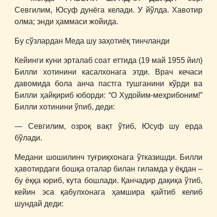
Севгилим, Юсуф дунёга келади. У йўлда. Хавотир
олма; энди ҳаммаси жойида.
Бу сўзлардан Меда шу заҳотиёқ тинчланди
Кейинги куни эрталаб соат еттида (19 май 1955 йил)
Билли хотинини касалхонага этди. Врач кечаси
давомида бола анча пастга тушганини кўрди ва
Билли ҳайқириб юборди: “О Худойим-меҳрибоним!”
Билли хотинини ўпиб, деди:
― Севгилим, озроқ вақт ўтиб, Юсуф шу ерда
бўлади.
Медани шошилинч туғриқхонага ўтказишди. Билли
ҳавотирдаги бошқа оталар билан гиламда у ёқдан –
бу ёққа юриб, кута бошлади. Қанчадир дақиқа ўтиб,
кейин эса қабулхонага ҳамшира қайтиб келиб
шундай деди: