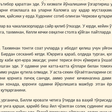
эътибор қаратган эди. Ўз хизмати йўналишини ўзгартириш у
ларни етаклашга ва уларни Каломга шу қадар мустаҳкам
ик, қайсики у ерда Худонинг сотиб олинган Черкови қутқари
р ва чакалакзорларда сайр қилиб ўтказди. У юрди, кейин ў
га, тахминан, Келли кечки овқатни столга қўйган пайтларда
 Тахминан тонгги соат учларда у ибодат қилиш учун уйғон
. Бирдан сесканиб кетди. Юқорига қараб, олдида турган, қо
ду каби қоп-қора эмасди; унинг териси ёғоч кўмирига ўхш
ушган эди. У одамни уни катта-катта қўллари билан томоғ
ммо ундан қутила олмади. У аста-секин бўғаётганларини се
мни қорнига пичоқ санчди, аммо унинг кичкинагина дами
ган хонада, қоронғи одамни йўқолишига мажбур этган ё
қутқарганини.
урганича, Билли кровати четига ўтирди ва ваҳий тўғрисида
 унга қарши, қарийб беш йил чўзилган солиқ судининг иш