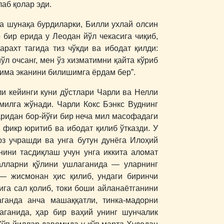
аб қолар эди.
га шунақа бурдиларки, Билли ухлай олсин
 бир ерида у Леодан йўл чекасига чиқиб,
рахт тагида тиз чўкди ва ибодат қилди:
ўл очсанг, мен ўз хизматимни қайта кўриб
нима эканини билишимга ёрдам бер”.
ли кейинги куни дўстлари Чарли ва Нелли
 милга жўнади. Чарли Кокс Бэнкс Вуднинг
аридан бор-йўғи бир неча мил масофадаги
 фикр юритиб ва ибодат қилиб ўтказди. У
з учрашди ва унга бутун дунёга Илоҳий
ини тасдиқлаш учун унга иккита аломат
салларни қўлини ушлаганида ― уларнинг
 ― жисмонан ҳис қилиб, ундаги биринчи
ига сал қолиб, токи боши айланаётганини
ганда анча машаққатли, тинка-мадорни
аганида, ҳар бир ваҳий унинг шунчалик