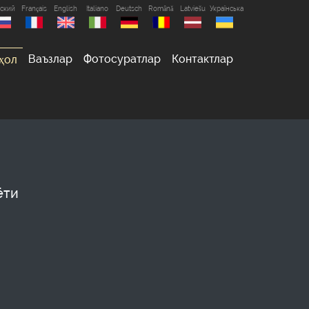
сский
Français
English
Italiano
Deutsch
Română
Latviešu
Українська
Ваъзлар
Фотосуратлар
Контактлар
ҳол
ёти