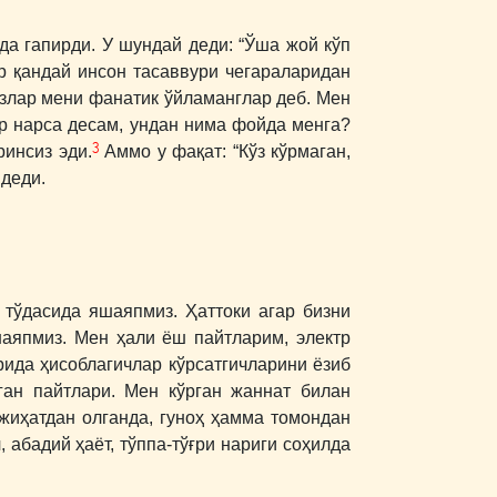
да гапирди. У шундай деди: “Ўша жой кўп
ар қандай инсон тасаввури чегараларидан
излар мени фанатик ўйламанглар деб. Мен
ор нарса десам, ундан нима фойда менга?
3
ринсиз эди.
Аммо у фақат: “Кўз кўрмаган,
деди.
т тўдасида яшаяпмиз. Ҳаттоки агар бизни
шаяпмиз. Мен ҳали ёш пайтларим, электр
ида ҳисоблагичлар кўрсатгичларини ёзиб
ган пайтлари. Мен кўрган жаннат билан
 жиҳатдан олганда, гуноҳ ҳамма томондан
 абадий ҳаёт, тўппа-тўғри нариги соҳилда