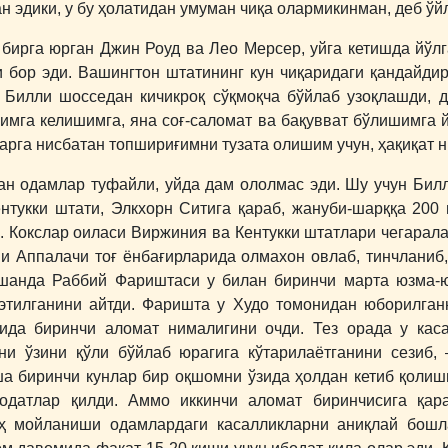
н эдики, у бу ҳолатидан умуман чиқа олармикинман, деб ўйл
бирга юрган Джин Роуд ва Лео Мерсер, уйга кетишда йўл
 бор эди. Вашингтон штатининг кун чиқаридаги қандайдир
 Билли шосседан кичикроқ сўқмоқча бўйлаб узоқлашди, да
зимга келишимга, яна соғ-саломат ва бақувват бўлишимга й
арга нисбатан топшириғимни тузата олишим учун, ҳақиқат 
ан одамлар туфайли, уйда дам ололмас эди. Шу учун Бил
нтукки штати, Элкхорн Ситига қараб, жануби-шарққа 200
и. Кокслар оиласи Виржиния ва Кентукки штатлари чегарал
и Аппалачи тоғ ёнбағирларида олмахон овлаб, тинчланиб,
шанда Раббий Фариштаси у билан биринчи марта юзма-ю
тилганини айтди. Фаришта у Худо томонидан юборилганн
дида биринчи аломат нималигини очди. Тез орада у ка
и ўзини қўли бўйлаб юрагига кўтарилаётганини сезиб,
а биринчи кунлар бир оқшомни ўзида ҳолдан кетиб қолиш
бодатлар қилди. Аммо иккинчи аломат биринчисига қара
уҳ мойланиши одамлардаги касалликларни аниқлай бошл