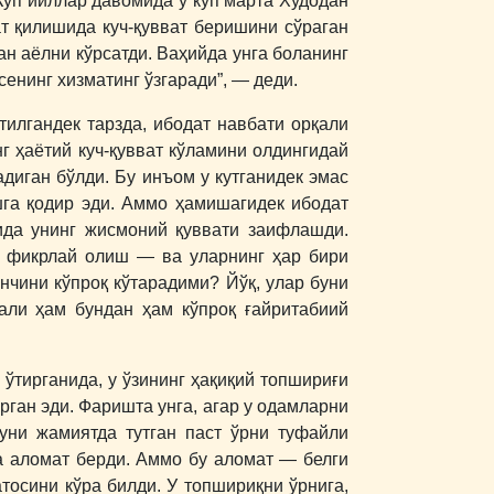
 Кўп йиллар давомида у кўп марта Худодан
т қилишида куч-қувват беришини сўраган
ан аёлни кўрсатди. Ваҳийда унга боланинг
енинг хизматинг ўзгаради”, ― деди.
тилгандек тарзда, ибодат навбати орқали
нг ҳаётий куч-қувват кўламини олдингидай
диган бўлди. Бу инъом у кутганидек эмас
ишга қодир эди. Аммо ҳамишагидек ибодат
ида унинг жисмоний қуввати заифлашди.
й фикрлай олиш ― ва уларнинг ҳар бири
нчини кўпроқ кўтарадими? Йўқ, улар буни
али ҳам бундан ҳам кўпроқ ғайритабиий
 ўтирганида, у ўзининг ҳақиқий топшириғи
рган эди. Фаришта унга, агар у одамларни
 уни жамиятда тутган паст ўрни туфайли
а аломат берди. Аммо бу аломат ― белги
атосини кўра билди. У топшириқни ўрнига,