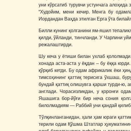
уни кўрсатиб турувчи устунчага алоҳида 
“Худойим, мени кечир. Менга бу одам
Иордандан Ваҳда этилган Ерга ўта билайл
Билли кунинг қолганини ям-яшил тепаликла
қилди, ўйланди, тинчланди. У Чарлини уйи
режалаштирди.
Шу кеча у ётиши билан ухлаб қололмади.
хонада аста-аста у ёқдан – бу ёққа юрди
қўрқиб кетди. Бу одам африкалик ёки ҳин
тимсоҳининг қаттиқ терисига ўхшаш, бур
бундай қаттиқ олишувга қарши турди-ю, а
англади. Чорасизликдан, у қоронғи ода
Яшашига бор-йўғи бир неча сония қол
билолмадиям ― Раббий уни қандай қилиб 
Тўлқинланганидан, ҳали ҳам юраги қаттиқ 
терили одам Қўшма Штатлар ҳукуматининг