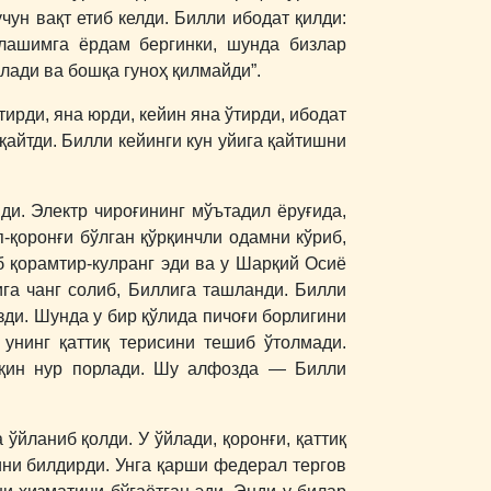
чун вақт етиб келди. Билли ибодат қилди:
лашимга ёрдам бергинки, шунда бизлар
лади ва бошқа гуноҳ қилмайди”.
тирди, яна юрди, кейин яна ўтирди, ибодат
 қайтди. Билли кейинги кун уйига қайтишни
ди. Электр чироғининг мўътадил ёруғида,
п-қоронғи бўлган қўрқинчли одамни кўриб,
аб қорамтир-кулранг эди ва у Шарқий Осиё
ига чанг солиб, Биллига ташланди. Билли
зди. Шунда у бир қўлида пичоғи борлигини
 унинг қаттиқ терисини тешиб ўтолмади.
рқин нур порлади. Шу алфозда ― Билли
 ўйланиб қолди. У ўйлади, қоронғи, қаттиқ
ини билдирди. Унга қарши федерал тергов