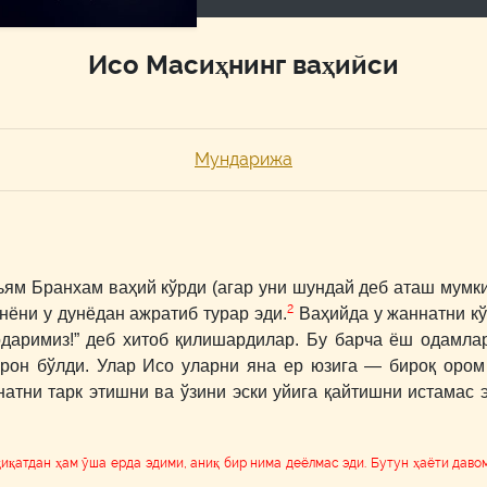
Исо Масиҳнинг ваҳийси
Мундарижа
ьям Бранхам ваҳий кўрди (агар уни шундай деб аташ мумки
2
нёни у дунёдан ажратиб турар эди.
Ваҳийда у жаннатни кў
одаримиз!” деб хитоб қилишардилар. Бу барча ёш одамлар
йрон бўлди. Улар Исо уларни яна ер юзига ― бироқ ором
атни тарк этишни ва ўзини эски уйига қайтишни истамас 
қиқатдан ҳам ўша ерда эдими, аниқ бир нима деёлмас эди. Бутун ҳаёти давом