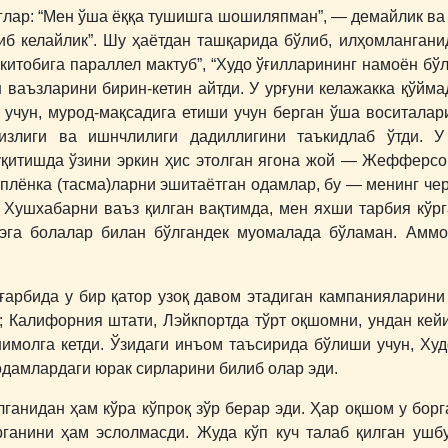
глар: “Мен ўша ёққа тушишга шошиляпман”, ― демайлик ва 
иб келайлик”. Шу ҳаётдан ташқарида бўлиб, илҳомланган
китобига параллел мактуб”, “Худо ўғилларининг намоён бўл
ваъзларини бирин-кетин айтди. У урғуни келажакка қўймад
учун, мурод-мақсадига етиши учун берган ўша воситалар
злиги ва ишнчлилиги дадиллигини таъкидлаб ўтди. У
ўқитишда ўзини эркин ҳис этолган ягона жой ― Жефферс
у плёнка (тасма)ларни эшитаётган одамлар, бу ― менинг че
 Хушхабарни ваъз қилган вақтимда, мен яхши тарбия кўрг
эга болалар билан бўлгандек муомалада бўламан. Аммо,
ғарбида у бир қатор узоқ давом этадиган кампанияларини
; Калифорния штати, Лэйкпортда тўрт оқшомни, ундан ке
имолга кетди. Ўзидаги инъом таъсирида бўлиши учун, Худо 
одамлардаги юрак сирларини билиб олар эди.
лганидан ҳам кўра кўпроқ зўр берар эди. Ҳар оқшом у борг
рганини ҳам эслолмасди. Жуда кўп куч талаб қилган уш