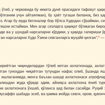
 ўтиб, у черковида бу иккита дунё орасидаги тафовут ҳақи
бўлганим учун айтаяпман), бу ҳаёт тугаши биланоқ, биз ҳ
з. Агар бу ерда бегоналар бор бўлса Худодан сўрайман, с
тишни истайман. Мен агар сизларга ҳақиқат бўлмаган бир
эди ва у шундай нарсаларни кўрдики, у ҳақида гапириши ў
4
ган нарсаларни Худо Ўзини севганларга муҳайё қилган”,
― 
ириётган чиқиндилардан тўлиб кетган ахлатхонада, ахла
ётган гуноҳдан чиқаётган тутундан нафас олиб, ўшанда я
а ишлаганимда, менга баъзан шаҳар ахлатхонаси атрофлар
алишдан жуда қўрқар эдим, айниқса ахлатхона ёниб тур
ски ахлатхонага ўхшаб, қўланса ҳид билан сасийди. Руҳий
мусаффо шабада эсиб, ва ҳамма жойда севги, ором, қувонч,