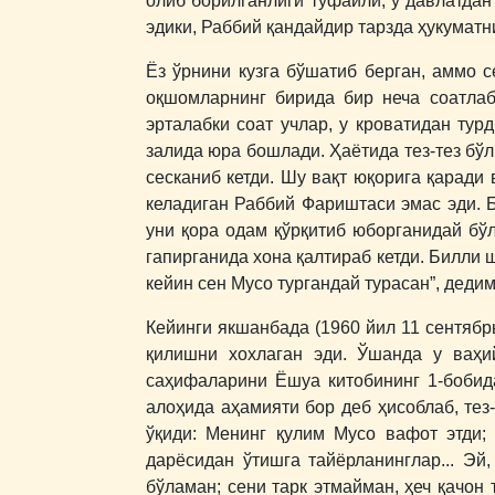
олиб борилганлиги туфайли, у давлатдан
эдики, Раббий қандайдир тарзда ҳукуматн
Ёз ўрнини кузга бўшатиб берган, аммо 
оқшомларнинг бирида бир неча соатлаб
эрталабки соат учлар, у кроватидан турд
залида юра бошлади. Ҳаётида тез-тез бўл
сесканиб кетди. Шу вақт юқорига қаради 
келадиган Раббий Фариштаси эмас эди. 
уни қора одам қўрқитиб юборганидай бў
гапирганида хона қалтираб кетди. Билли 
кейин сен Мусо тургандай турасан”, дедим
Кейинги якшанбада (1960 йил 11 сентябр
қилишни хохлаган эди. Ўшанда у ваҳий
саҳифаларини Ёшуа китобининг 1-бобида
алоҳида аҳамияти бор деб ҳисоблаб, тез
ўқиди: Менинг қулим Мусо вафот этди;
дарёсидан ўтишга тайёрланинглар... Эй
бўламан; сени тарк этмайман, ҳеч қачон