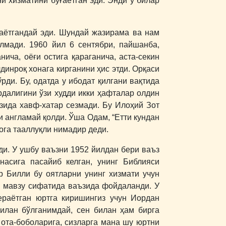
и хизматини бўғаётган эди. Энди у билар
маётгандай эди. Шундай жазирама ва нам
лмади. 1960 йил 6 сентябри, пайшанба,
нича, оёғи остига қараганича, аста-секин
динроқ хонага кирганини ҳис этди. Орқаси
рди. Бу, одатда у ибодат қилгани вақтида
далигини ўзи худди икки ҳафталар олдин
зида хавф-хатар сезмади. Бу Илоҳий Зот
и англамай қолди. Ўша Одам, “Етти кундан
сога тааллуқли нимадир деди.
ди. У ушбу ваъзни 1952 йилдан бери ваъз
насига пасайиб келган, унинг Библияси
р Билли бу оятларни унинг хизмати учун
ни мавзу сифатида ваъзида фойдаланди. У
ераётган юртга киришингиз учун Иордан
билан бўлганимдай, сен билан ҳам бирга
 ота-боболарига, сизларга мана шу юртни