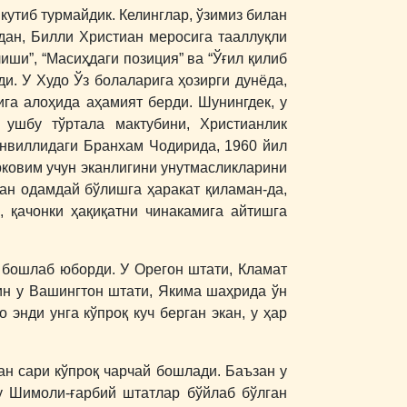
кутиб турмайдик. Келинглар, ўзимиз билан
идан, Билли Христиан меросига тааллуқли
иши”, “Масиҳдаги позиция” ва “Ўғил қилиб
и. У Худо Ўз болаларига ҳозирги дунёда,
ига алоҳида аҳамият берди. Шунингдек, у
 ушбу тўртала мактубини, Христианлик
онвиллидаги Бранхам Чодирида, 1960 йил
рковим учун эканлигини унутмасликларини
ан одамдай бўлишга ҳаракат қиламан-да,
 қачонки ҳақиқатни чинакамига айтишга
 бошлаб юборди. У Орегон штати, Кламат
йин у Вашингтон штати, Якима шаҳрида ўн
энди унга кўпроқ куч берган экан, у ҳар
ан сари кўпроқ чарчай бошлади. Баъзан у
бу Шимоли-ғарбий штатлар бўйлаб бўлган