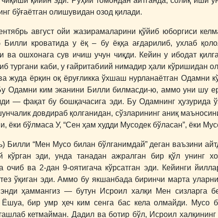
 чиқиши қийин эди. Руҳий томондан айтганда, солиқ иши ун
инг бўғаётган олишувидан озод қилади.
сентябрь август ойи жазирамаларини қўйиб юборгиси кел
 Билли кроватида у ёқ – бу ёққа ағдарилиб, ухлаб қоло
и ва ошхонага сув ичиш учун чиқди. Кейин у ибодат қилга
иб тургани каби, у ғайритабиий нимадир ҳали кўришидан ол
ва жуда ёрқин оқ ёруғликка ўхшаш нурланаётган Одамни кў
Бу Одамни ким эканини Билли билмасди-ю, аммо уни шу ер
лди ― фақат бу бошқачасига эди. Бу Одамнинг ҳузурида ў
шунчалик довдираб қолганидан, сўзларининг аниқ маъносин
и, ёки бўлмаса У, “Сен ҳам худди Мусодек бўласан”, ёки Му
ь) Билли “Мен Мусо билан бўлганимдай” деган ваъзини айт
 кўрган эди, унда танадан ажралган бир қўл унинг хо
 очиб ва 2-дан 9-оятигача кўрсатган эди. Кейинги йилла
-тез ўқиган эди. Аммо бу якшанбада биринчи марта улар
 энди ҳаммангиз ― бутун Исроил халқи Мен сизларга б
, Ёшуа, бир умр ҳеч ким сенга бас кела олмайди. Мусо 
 ташлаб кетмайман. Дадил ва ботир бўл, Исроил халқининг