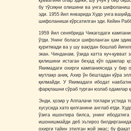
қувватини олар эдики, шу учун у бир оқш
бу тўсиқни олишини ва унга шифоланиш 
эди. 1955 йил январида Худо унга ваҳийд
шифоланиши кўрсатилган эди. Кейин Рабби
1959 йил сенябрида Чикагодаги кампания
ўтди. Унинг боласи шифоланган ҳам эдики
қуритмади ва у шу вақтдан бошлаб йиғил
экан. Чинданам, ўзида катта куч-қувват
қилишини истаган беҳад кўп одамлар қ
Якимадаги охирги кампаниясида у бир 
мутлақо аниқ. Ахир ўн бештадан кўра эл
қилмайди. У Якимадаги ибодат навбати
фарқлашни сўраб турган юзлаб одамлар қ
Энди, ҳозир у Аппалачи тоғлари устида т
хусусида хато қилганини англаб етди. Ху
ўзига ишонтира билса, унинг ибодатига
ишонишмайди деб эътироз билдирганида,
охирги тайин этилган жой эмас; бу фақат