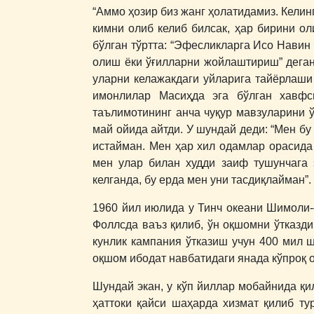
“Аммо ҳозир биз жанг ҳолатидамиз. Келин
кимни олиб келиб билсак, ҳар бирини ол
бўлган тўртта: “Эфесликларга Исо Навин 
олиш ёки ўғилларни жойлаштириш” деган 
уларни келажакдаги уйларига тайёрлаши 
имонлилар Масиҳда эга бўлган хавфси
таълимотининг анча чуқур мавзуларини 
май ойида айтди. У шундай деди: “Мен б
истайман. Мен ҳар хил одамлар орасида
мен улар билан худди заиф тушунчага 
келганда, бу ерда мен уни тасдиқлайман”.
1960 йил июлида у Тинч океани Шимоли-
Фоллсда ваъз қилиб, ўн оқшомни ўтказди
кунлик кампания ўтказиш учун 400 мил ш
оқшом ибодат навбатидаги янада кўпроқ 
Шундай экан, у кўп йиллар мобайнида қи
ҳаттоки қайси шаҳарда хизмат қилиб ту