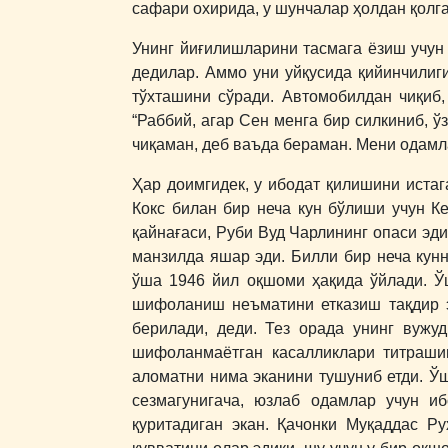
сафари охирида, у шунчалар ҳолдан қолга
Унинг йиғилишларини тасмага ёзиш учун 
дедилар. Аммо уни уйқусида қийинчилиги
тўхташини сўради. Автомобилдан чиқиб,
“Раббий, агар Сен менга бир силкиниб, ў
чиқаман, деб ваъда бераман. Мени одамл
Ҳар доимгидек, у ибодат қилишини истаг
Кокс билан бир неча кун бўлиши учун Ке
қайнағаси, Руби Вуд Чарлининг опаси эд
манзилда яшар эди. Билли бир неча кунн
ўша 1946 йил оқшоми ҳақида ўйлади. Ў
шифоланиш неъматини етказиш тақдир э
берилади, деди. Тез орада унинг вужу
шифоланмаётган касалликлари титрашин
аломатни нима эканини тушуниб етди. Ўш
сезмагунигача, юзлаб одамлар учун и
қуритадиган экан. Қачонки Муқаддас Р