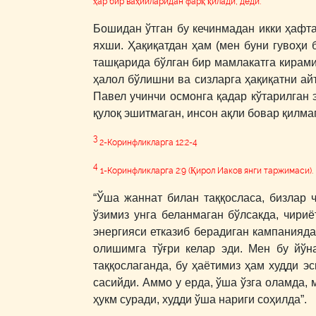
ҳар бир ваҳийларидан фарқ қилади, деди.
Бошидан ўтган бу кечинмадан икки ҳафта
яхши. Ҳақиқатдан ҳам (мен буни гувоҳи 
ташқарида бўлган бир мамлакатга кирами
ҳалол бўлишни ва сизларга ҳақиқатни ай
Павел учинчи осмонга қадар кўтарилган 
қулоқ эшитмаган, инсон ақли бовар қилма
3
2-Коринфликларга 12:2-4
4
1-Коринфликларга 2:9 (Қирол Иаков янги таржимаси).
“Ўша жаннат билан таққосласа, бизлар ч
ўзимиз унга беланмаган бўлсакда, чири
энергияси етказиб берадиган кампанияд
олишимга тўғри келар эди. Мен бу йўн
таққослаганда, бу ҳаётимиз ҳам худди э
сасийди. Аммо у ерда, ўша ўзга оламда, 
ҳукм суради, худди ўша нариги соҳилда”.