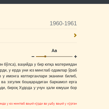
1960-1961
Аа
н бўлса), ваҳийда у бир юпқа материядан
рди, у ерда уни юз минглаб одамлар ўраб
 у имонга келтирганлари эканини билиб,
 ва эзгулик бошқарадиган баркамол ерга
эди, бироқ Худода у учун ҳали юмуши бор
ида у юз минглаб ваҳий кўрди ва ушбу ваҳий у кўрган