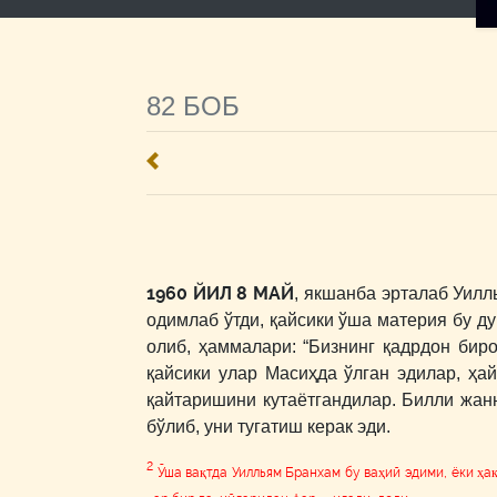
82 БОБ
1960 ЙИЛ 8 МАЙ
, якшанба эрталаб Уилл
одимлаб ўтди, қайсики ўша материя бу ду
олиб, ҳаммалари: “Бизнинг қадрдон бир
қайсики улар Масиҳда ўлган эдилар, ҳа
қайтаришини кутаётгандилар. Билли жанн
бўлиб, уни тугатиш керак эди.
2
Ўша вақтда Уилльям Бранхам бу ваҳий эдими, ёки ҳа