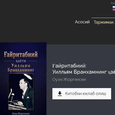
Ру
Асосий
Таржимаи 
Ғайритабиий:
Уилльям Бранхамнинг ҳа
Оуэн Жоргенсен
Китобни юклаб олиш