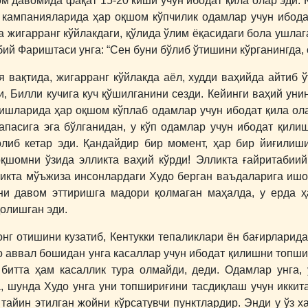
ом давомида фақат 15-20 киши учун ибодат қила олар эди.
кампанияларида ҳар оқшом кўпчилик одамлар учун ибода
а жигарранг кўйлакдаги, қўлида ўлим ёқасидаги бола ушлаг
й Фариштаси унга: “Сен буни бўлиб ўтишини кўрганингда, с
 вақтида, жигарранг кўйлакда аёл, худди ваҳийда айтиб ў
, Билли кучига куч қўшилганини сезди. Кейинги ваҳий уни
ишларида ҳар оқшом кўплаб одамлар учун ибодат қила ола
 запасига эга бўлганидан, у кўп одамлар учун ибодат қил
олиб кетар эди. Қандайдир бир момент, ҳар бир йиғилиш
оқшомни ўзида элликта ваҳий кўрди! Элликта ғайритабии
ликта мўъжиза инсонлардаги Худо берган ваъдаларига ишо
ни давом эттиришга мадори қолмаган маҳалда, у ерда ҳ
олишган эди.
онг отишини кузатиб, Кентукки тепаликлари ён бағирларида
до аввал бошидан унга касаллар учун ибодат қилишни топши
 битта ҳам касаллик тура олмайди, деди. Одамлар унга,
 шунда Худо унга уни топшириғини тасдиқлаш учун иккит
 тайин этилган жойни кўрсатувчи пунктлардир. Энди у ўз х