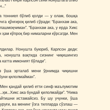
талаб Генри Карлсон сени нонуштага олиб
...”
а тонниел бўлиб қолди ― у олам, бошқа
га қўнғироқ қилиб сўради: “Бранхам ака,
лашмоқчиман”. “Бранхам ака, у ерда Хикс
ан ҳам кўпроқ бир нималарни кўрсатди. Мен
илдилар. Нонушта буюриб, Карлсон деди:
, нонушта вақтида сизнинг чиқишингиз
 катта имконият бўлади”.
из ўша эрталаб мени ўрнимда чиқишни
 буни қилолмайман”.
 Мен қандай қилиб етти синф маълумотим
..ҳм...Хикс ака бундай қилолмайди”. “Нима
айтишни истамайсиз. Бу шу учунки, ўша
уруғи, ва менинг ўзга тилларда сўзлаш ―