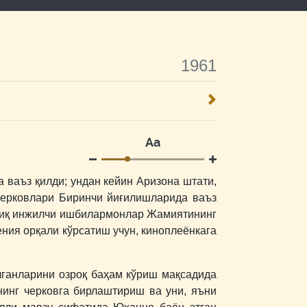
1961
Аа
ваъз қилди; ундан кейин Аризона штати,
 черковлари Биринчи йиғилишларида ваъз
ўлиқ инжилчи ишбилармонлар Жамиятининг
ения орқали кўрсатиш учун, киноплеёнкага
лганларини озроқ баҳам кўриш мақсадида
нинг черковга бирлаштириш ва уни, яъни