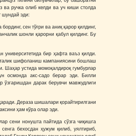
ранцуз тилини билувчилар, бу башоратни
оз ва ручка олиб келди ва уч киши столда
т шундай эди:
бординг, сен тўғри ва аниқ қарор қилдинг,
анчалик шонли қарорни қабул қилдинг. Бу
н университетида бир ҳафта ваъз қилди.
афталик шифоланиш кампаниясини бошлаш
ди. Шаҳар устида момоқалдироқ гумбурлар
ун осмонда акс-садо берар эди. Билли
р ўзгаришдан дарак берувчи мавжудлиги
 қаради. Дераза шишалари қорайтирилгани
аксини ҳам кўра олар эди.
лар сени нонушта пайтида сўзга чиқишга
 сенга бехосдан ҳужум қилиб, уялтириб,