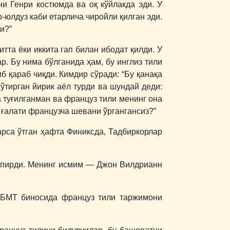
ни Генри костюмда ва оқ кўйлакда эди. У
о-юлдуз каби етарлича чиройли қилган эди.
и?”
тта ёки иккита гап билан ибодат қилди. У
р. Бу нима бўлганида ҳам, бу инглиз тили
б қараб чиқди. Кимдир сўради: “Бу қанақа
 ўтирган йирик аёл турди ва шундай деди:
а туғилганман ва француз тили менинг она
й ғалати французча шевани ўргангансиз?”
арса ўтган ҳафта Финиксда, Тадбиркорлар
 гапирди. Менинг исмим ― Джон Вилдрианн
, БМТ биносида француз тили таржимони