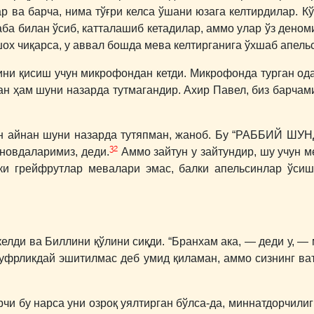
р ва барча, нима тўғри келса ўшани юзага келтирдилар. К
аба билан ўсиб, катталашиб кетадилар, аммо улар ўз дено
шох чиқарса, у аввал бошда мева келтирганига ўхшаб апель
лини қисиш учун микрофондан кетди. Микрофонда турган од
тан ҳам шуни назарда тутмагандир. Ахир Павел, биз барча
ен айнан шуни назарда тутяпман, жаноб. Бу “РАББИЙ ШУ
32
 новдаларимиз, деди.
Аммо зайтун у зайтундир, шу учун м
ки грейфрутлар мевалари эмас, балки апельсинлар ўсиш
келди ва Биллини қўлини сиқди. “Бранхам ака, ― деди у, ―
уфрликдай эшитилмас деб умид қиламан, аммо сизнинг ва
рчи бу нарса уни озроқ уялтирган бўлса-да, миннатдорчилиг