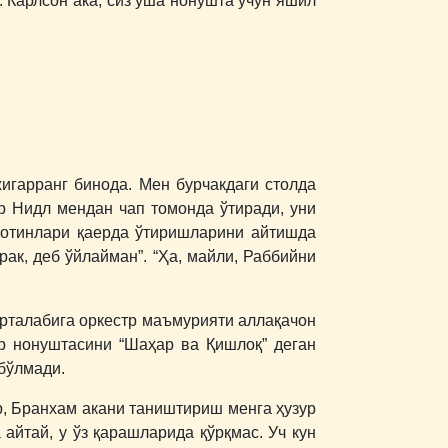
 Карлсон ака, сиз ўша нонушта учун яшил
игарранг бинода. Мен бурчакдаги столда
ор Нидл мендан чап томонда ўтиради, уни
 хотинлари қаерда ўтиришларини айтишда
ак, деб ўйлайман”. “Ҳа, майли, Раббийни
эрталабига оркестр маъмурияти аллақачон
ар нонуштасини “Шаҳар ва Қишлоқ” деган
 бўлмади.
р, Бранхам акани таништириш менга ҳузур
айтай, у ўз қарашларида қўрқмас. Уч кун