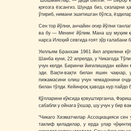
“Шошманглар, ― деди Билли. ― Бирор ки
қоғозга ёзсангиз. Шунда биз, сизларни ҳ
ўтириб, нимани эшитишган бўлса, ёздилар
Сен тор йўлни, анчайин оғир йўлни танлаг
ва бу ― Менинг йўлим. Мана шу муҳим қа
нарса Илоҳий севгида ғоят зўр ғалабани 
Уилльям Бранхам 1961 йил апрелини кўп
Шанба куни, 22 апрелда, у Чикагода Т
учун келди. Биринчи йиғилишидан кейин 
эди. Вақти-вақти билан яшин чақнар,
пижамасини олиш учун чемадонини очди
билан тўлди. Кейинроқ ҳавода нур пайдо 
Қўлларини кўксида қовуштирганча, Фариш
сабабли у ойнага ўхшар, шу учун у бир в
“Чикаго Хизматчилар Ассоциацияси сен 
таклиф қиладилар, у ерда улар чўқинти