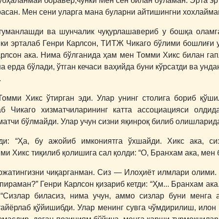
шубҳаланмай боравер,чунки Мен сен билан бўламан. Эрта эр
расан. Мен сени уларга мана буларни айтишингни хохлайман
 туманлашди ва шунчалик чуқурлашавериб у бошқа оламг
нки эрталаб Генри Карлсон, ТИТЖ Чикаго бўлими бошлиғи ун
арлсон ака. Нима бўлганида ҳам мен Томми Хикс билан гап
ша ерда бўлади, ўтган кечаси ваҳийда буни кўрсатди ва унд
.
Томми Хикс ўтирган эди. Улар унинг столига бориб қўш
аб Чикаго хизматчиларининг катта ассоциацияси олдида
атчи бўлмайди. Улар учун сизни яқинроқ билиб олишларида
ди: “Ҳа, бу ажойиб имкониятга ўхшайди. Хикс ака, с
ми Хикс тиқилиб қолишига сал қолди: “О, Бранхам ака, мен
ҳожатингизни чиқарганман. Сиз ― Илоҳиёт илмлари олими.
раман?” Генри Карлсон қизариб кетди: “Ҳм... Бранхам ака.
“Сизлар биласиз, нима учун, аммо сизлар буни менга 
тайёрлаб қўйишибди. Улар менинг сувга чўмдирилиш, илон 