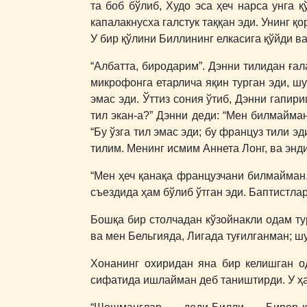
та боб бўлиб, Худо эса ҳеч нарса унга 
капалакнусха галстук таққан эди. Унинг қ
У бир қўлини Биллининг елкасига қўйди ва
“Албатта, биродарим”. Дэнни тилидан ғал
микрофонга етарлича яқин турган эди, шу
эмас эди. Ўттиз сония ўтиб, Дэнни гапир
тил экан-а?” Дэнни деди: “Мен билмайман
“Бу ўзга тил эмас эди; бу француз тили 
тилим. Менинг исмим Аннета Лонг, ва энд
“Мен ҳеч қанақа французчани билмайман,
съездида ҳам бўлиб ўтган эди. Баптистла
Бошқа бир столчадан кўзойнакли одам ту
ва мен Бельгияда, Лигада туғилганман; ш
Хонанинг охиридан яна бир келишган о
сифатида ишлайман деб таништирди. У ҳа