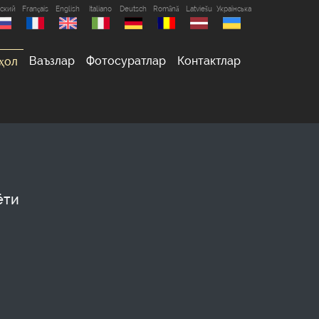
сский
Français
English
Italiano
Deutsch
Română
Latviešu
Українська
Ваъзлар
Фотосуратлар
Контактлар
ҳол
ёти