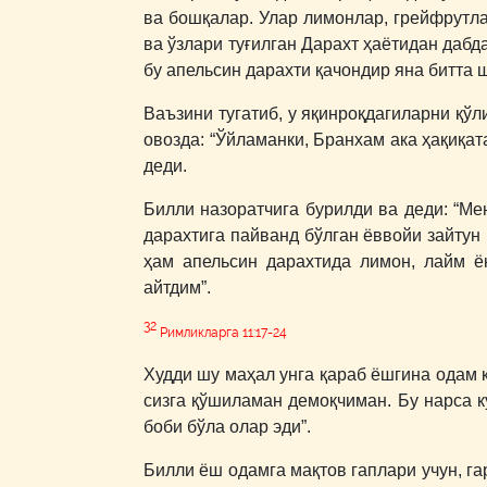
ва бошқалар. Улар лимонлар, грейфрутла
ва ўзлари туғилган Дарахт ҳаётидан дабд
бу апельсин дарахти қачондир яна битта 
Ваъзини тугатиб, у яқинроқдагиларни қў
овозда: “Ўйламанки, Бранхам ака ҳақиқа
деди.
Билли назоратчига бурилди ва деди: “М
дарахтига пайванд бўлган ёввойи зайтун
ҳам апельсин дарахтида лимон, лайм ё
айтдим”.
32
Римликларга 11:17-24
Худди шу маҳал унга қараб ёшгина одам 
сизга қўшиламан демоқчиман. Бу нарса к
боби бўла олар эди”.
Билли ёш одамга мақтов гаплари учун, га