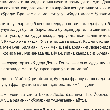
қўшилмаслиги ва ундан олинмаслиги лозим деган эди. Дэн
ора сочлари, квадрат чакаги ва чиройли юз тузилиши уни кин
 сўради: “Бранхам ака, мен сиз учун ибодат қилсам бўладим
ати товушлар чиқиб кетиши олдидан инглиз тилида фақат би
 учун залда бўлган барча одам бу оҳангдор тилни эшитдила
ишни тўхтатди ва худди нимадандир уялгандай, зални тикили
”. Кимдир яна айтди: “У ўзга тилда гапирди”. Қўшни столда
эди. Мен буни биламан, чунки мен Швейцариянинг Люцернид
и, ҳозир мен Луизианада яшайман. Йигит, қаерда сиз бунда
 ― озроқ тортиниб деди Дэнни Генри, ― аммо худди шу н
р черковида менга бу нарсаларни ўргатишмаган”.
рди ва: “У аёл тўғри айтяпти; бу одам французча шевада
у учун француз тили менинг ҳам она тилим”, ― деди.
дам турди ва ўзини Виктор ЛеДо, француз, Нью-Йоркда
м ўша одамнинг сўзларини тушунганини айтди.