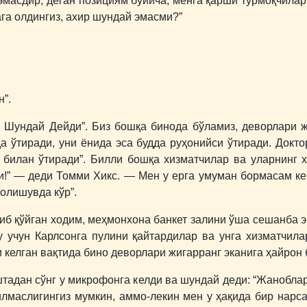
эмасдир, деган позициям бўйича, менга қарши турмоқчилар.
га олдингиз, ахир шундай эмасми?”
н”.
й Шундай Дейди”. Биз бошқа бинода бўламиз, деворлари ж
а ўтиради, уни ёнида эса будда руҳонийси ўтиради. Докт
и билан ўтиради”. Билли бошқа хизматчилар ва уларнинг
!” ― деди Томми Хикс. ― Мен у ерга умуман бормасам кер
олишувда кўр”.
иб қўйган ходим, меҳмонхона банкет залини ўша сешанба 
у учун Карлсонга пулини қайтардилар ва унга хизматчил
и келган вақтида бино деворлари жигарранг эканига ҳайрон
штадан сўнг у микрофонга келди ва шундай деди: “Жанобла
лмаслигингиз мумкин, аммо-лекин мен у ҳақида бир нарса 