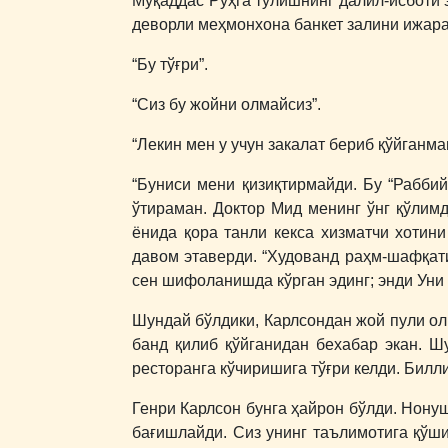
Муқаддас Руҳга тўлишнинг далил-исботи 
деворли меҳмонхона банкет залини ижара
“Бу тўғри”.
“Сиз бу жойни олмайсиз”.
“Лекин мен у учун закалат бериб қўйганма
“Буниси мени қизиқтирмайди. Бу “Рабби
ўтираман. Доктор Мид менинг ўнг қўлимд
ёнида қора танли кекса хизматчи хотин
давом этаверди. “Худованд раҳм-шафқати
сен шифоланишда кўрган эдинг; энди Уни 
Шундай бўлдики, Карлсондан жой пули ол
банд қилиб қўйганидан бехабар экан. Ш
ресторанга кўчиришига тўғри келди. Билл
Генри Карлсон бунга ҳайрон бўлди. Нону
бағишлайди. Сиз унинг таълимотига қўши