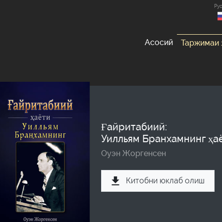
Ру
Асосий
Таржимаи 
Ғайритабиий:
Уилльям Бранхамнинг ҳа
Оуэн Жоргенсен
Китобни юклаб олиш