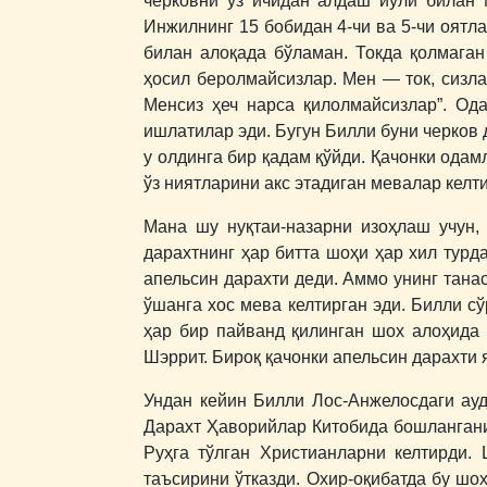
черковни ўз ичидан алдаш йўли билан 
Инжилнинг 15 бобидан 4-чи ва 5-чи оятл
билан алоқада бўламан. Токда қолмаган
ҳосил беролмайсизлар. Мен ― ток, сизла
Менсиз ҳеч нарса қилолмайсизлар”. Од
ишлатилар эди. Бугун Билли буни черков
у олдинга бир қадам қўйди. Қачонки одам
ўз ниятларини акс этадиган мевалар келт
Мана шу нуқтаи-назарни изоҳлаш учун,
дарахтнинг ҳар битта шоҳи ҳар хил турд
апельсин дарахти деди. Аммо унинг тана
ўшанга хос мева келтирган эди. Билли с
ҳар бир пайванд қилинган шох алоҳида 
Шэррит. Бироқ қачонки апельсин дарахти 
Ундан кейин Билли Лос-Анжелосдаги ауд
Дарахт Ҳаворийлар Китобида бошлангани
Руҳга тўлган Христианларни келтирди.
таъсирини ўтказди. Охир-оқибатда бу шо