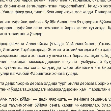
ши бирор нарса демай туриб, мен истардимки, сизлар, ф
ар бирингизни ёзганларингизни таққослаймиз”. Кимдир қоғ
. Учала фикр ҳам, тиниш белгиларигача мос келди. Башора
анинг туфайли, қайсики бу йўл билан сен ўз қароринг бўйича 
роринг туфайли сени осмоннинг йирик қисми кутмоқда. Қ
бағш этадиганни ўзидир.
роқ қисмини Иллинойсда ўтказди. У Иллинойснинг Уэслиа
ўлиқ Инжилчи Тадбиркорлар Жамияти ҳомийлигидаги бир ҳ
меҳмонхонадаги хонасига у кечки соат бирларга яқин қайт
 унинг ортидан момоқалдироқнинг кучли гумбурлаши бут
. Кутилмаганда хона қандайдир ғайритабиийликнинг биро
бўлди ва Раббий Фариштаси хонага тушди.
та деди: “Бориб дераза олдида тур!” Билли деразага бориб
ақтнинг ўзида ташқаридаги момоқалдироқни ҳам, Фариштани 
учун тузоқ қўйди, ― деди Фаришта. ― Кейинги сешанба у
риш таълимотинг бўйича сенга қарши чиқмоқчилар. Улар