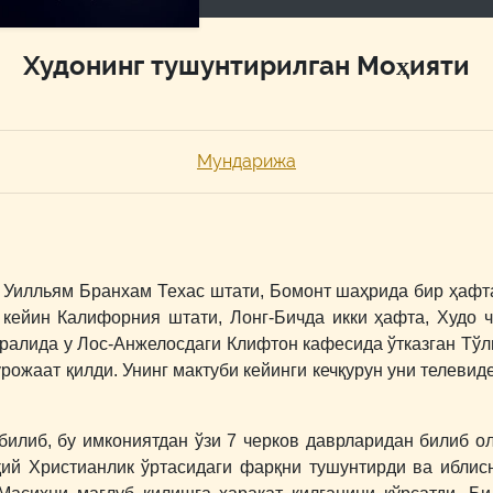
Худонинг тушунтирилган Моҳияти
Мундарижа
Уилльям Бранхам Техас штати, Бомонт шаҳрида бир ҳафта 
 кейин Калифорния штати, Лонг-Бичда икки ҳафта, Худо
вралида у Лос-Анжелосдаги Клифтон кафесида ўтказган Т
рожаат қилди. Унинг мактуби кейинги кечқурун уни телевид
билиб, бу имкониятдан ўзи 7 черков даврларидан билиб о
ий Христианлик ўртасидаги фарқни тушунтирди ва иблис