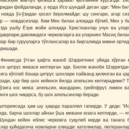
Масиҳни мағлуб қилишга ҳаракат қилганини кўрсатди. Б
аридан фойдаланди, у ерда Исо шундай деган эди: “Мен би
 новда ўз-ўзидан ҳосил беролмайди: шу сингари, агар си
р ― новдасизлар. Ким Мен билан алоқада бўлиб, Мен у би
атда ушбу Ёзув жойи алоҳида Христианлар учун ва улар
 даврлари давомидаги черковларга ва уларнинг Масиҳ билан
лар бир гуруҳларга тўплансалар ва биргаликда кимни орти
иришади.
 Финиксда ўтган ҳафта жаноб Шэрритнинг уйида кўрган ғ
аги цитрус меваси келтирган эди. Билли жаноби Шэрритдан,
сига кўплаб бошқа цитрус шохлари пайванд қилинган ва ҳар
ўради, ҳар бир шох кейинги йилда апельсин келтирадими? 
ўзига хос мева: апельсин, мандарин, грейпфрут, лимон 
янги шох чиқарса, бу шох апельсинлар беради.
иториясида ҳам шу ҳақида параллел гапирди. У деди: “И
да, барча шохлар айнан ўша мевани юзага келтирди, ― я
 Шундан кейин иблис черковга суқулиб кирди ва танага
хлар қуйидагича номларни олишди: католиклар, лютеранлар