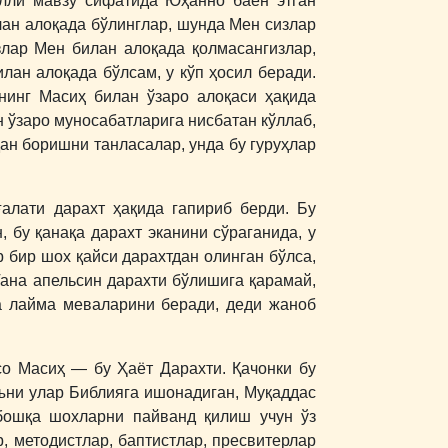
илли мавзу сифатида Юҳанно баён этган
лан алоқада бўлинглар, шунда Мен сизлар
злар Мен билан алоқада қолмасангизлар,
лан алоқада бўлсам, у кўп ҳосил беради.
нинг Масиҳ билан ўзаро алоқаси ҳақида
 ўзаро муносабатларига нисбатан кўллаб,
дан боришни танласалар, унда бу гуруҳлар
алати дарахт ҳақида гапириб берди. Бу
 бу қанақа дарахт эканини сўраганида, у
 бир шох қайси дарахтдан олинган бўлса,
Тана апельсин дарахти бўлишига қарамай,
ва лайма меваларини беради, деди жаноб
со Масиҳ ― бу Ҳаёт Дарахти. Қачонки бу
ъни улар Библияга ишонадиган, Муқаддас
 бошқа шохларни пайванд қилиш учун ўз
, методистлар, баптистлар, пресвитерлар