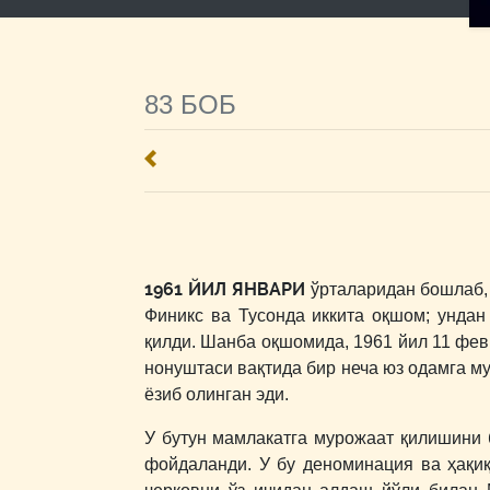
83 БОБ
1961 ЙИЛ ЯНВАРИ
ўрталаридан бошлаб, 
Финикс ва Тусонда иккита оқшом; ундан
қилди. Шанба оқшомида, 1961 йил 11 фе
нонуштаси вақтида бир неча юз одамга му
ёзиб олинган эди.
У бутун мамлакатга мурожаат қилишини 
фойдаланди. У бу деноминация ва ҳақиқ