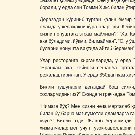
ҳижолат қилиш умидида. Сен у ёққа ҳеч 
боради, у ерда сен Томми Хикс билан ўти
Деразадан кўриниб турган қалин ёмғир
оламда у келажакни кўра олар эди. Кейи
сизни нонуштага этсам майлими?” “Ҳа, К
ака бўладими, йўқми, билмайман”. “О, у ў
буларни нонушта вақтида айтиб бераман”
Улар ресторанга кирганларида, у ерда 
“Бранхам ака, кейинги сешанба эртал
режалаштирилган. У ерда 350дан кам хизм
Билли тушунарли дегандай бош силки
хохлармидингиз?” Оғзидаги гречкадан Том
“Нимага йўқ? Мен сизни неча марталаб 
билан бу барча маълумотли одамларга гапи
учун?” Билли эзди. Жавоб беришмади. 
хизматчилар мен учун тузоқ-саволларни 