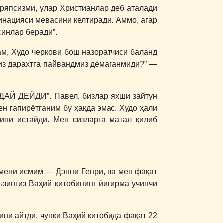
ўряпсизми, улар Христианлар деб аталади
минацияси мевасини келтиради. Аммо, агар
синлар беради”.
ам, Худо черкови бош назоратчиси баланд
миз дарахтга пайвандмиз демаганмиди?” ―
НДАЙ ДЕЙДИ”. Павел, бизлар яхши зайтун
ен гапирётганим бу ҳақда эмас. Худо ҳали
ини истайди. Мен сизларга матал қилиб
 мени исмим ― Дэнни Генри, ва мен фақат
ъзингиз Ваҳий китобининг йигирма учинчи
ини айтди, чунки Ваҳий китобида фақат 22