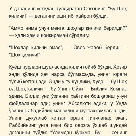
У даранинг устидан гулдираган Овознинг: “Бу Шоҳ
қиличи!” ― деганини эшитиб, ҳайрон бўлди.
“Аммо нима учун менга шоҳлар қиличи берилди?”
― ҳали ҳам ишонқирамай сўради у.
“Шоҳлар қиличи эмас”, ― Овоз жавоб берди. ―
“Шоҳ қиличи!”
Қуёш нурлари шуъласида қилич ғойиб бўлди. Ҳозир
энди қўлида ҳеч нарса бўлмаса-да, унинг юраги
тўлиб кетган эди. Энди у тушундики, Худо ― бу Шоҳ
ва Шоҳ қиличи ― бу Унинг Сўзи ― Библия, Компас
эдики, Билли уни ўзининг ҳаётини бошқариш учун
фойдаланар эди; унинг Абсолюти эдики, у Унда
ўзининг абадийлик манзилини мустаҳкамлаган эди.
Унинг дукуллаб кетган юраги тинчланар экан,
Раббийнинг унга ички бир овозга ўхшаб шундай
деганини туйди: “Ўлимдан қўрқма. Бу ― сенинг