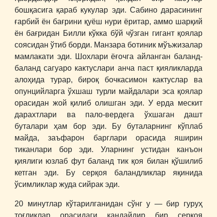
бошқасига қараб кукулар эди. Сабино дарасининг
ғарбий ён бағрини қуёш нури ёритар, аммо шарқий
ён бағридан Билли кўкка бўй чўзган гигант қоялар
соясидан ўтиб борди. Манзара ботиник мўъжизалар
мамлакати эди. Шохлари ёғочга айланган баланд-
баланд сагуаро кактуслари анча паст қияликларда
алоҳида турар, бироқ бочкасимон кактуслар ва
опунцийларга ўхшаш турли майдалари эса қоялар
орасидан жой қилиб олишган эди. У ерда мескит
дарахтлари ва пало-вердега ўхшаган дашт
буталари ҳам бор эди. Бу буталарнинг кўплаб
майда, заъфарон барглари орасида яширин
тиканлари бор эди. Уларнинг устидан канъон
қиялиги юзлаб фут баланд тик қоя билан қўшилиб
кетган эди. Бу серқоя баландликлар яқинида
ўсимликлар жуда сийрак эди.
20 минутлар кўтарилганидан сўнг у ― бир гуруҳ
тоғликлар орасидаги қандайдир бир серқоя