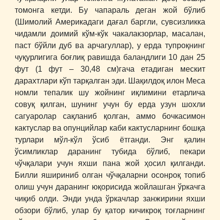
томонга кетди. Бу чапараль деган жой бўлиб
(Шимолий Америкадаги дағал баргли, сувсизликка
чидамли доимий кўм-кўк чакалакзорлар, масалан,
паст бўйли дуб ва арчагуллар), у ерда тупроқнинг
чуқурлигига боғлиқ равишда баландлиги 10 дан 25
фут (1 фут – 30,48 см)гача етадиган мескит
дарахтлари кўп тарқалган эди. Шақилдоқ илон Меса
номли тепалик шу жойнинг иқлимини етарлича
совуқ қилган, шунинг учун бу ерда узун шохли
сагуаролар сақланиб қолган, аммо бочкасимон
кактуслар ва опунцийлар каби кактусларнинг бошқа
турлари мўл-кўл ўсиб ётганди. Энг қалин
ўсимликлар даранинг тубида бўлиб, пекари
чўчқалари учун яхши пана жой ҳосил қилганди.
Билли яшириниб олган чўчқаларни осонроқ топиб
олиш учун даранинг юқорисида жойлашган ўркачга
чиқиб олди. Энди унда ўркачлар занжирини яхши
обзори бўлиб, улар бу қатор кичикроқ тоғларнинг