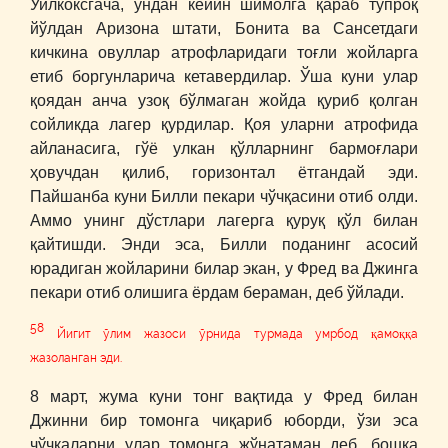
Уилкоксгача, ундан кейин шимолга қараб тупроқ
йўлдан Аризона штати, Бонита ва Сансетдаги
кичкина овуллар атрофларидаги тоғли жойларга
етиб боргунларича кетавердилар. Ўша куни улар
қоядан анча узоқ бўлмаган жойда қуриб қолган
сойликда лагер қурдилар. Қоя уларни атрофида
айланасига, гўё улкан қўлларнинг бармоғлари
ҳовучдан қилиб, горизонтал ётгандай эди.
Пайшанба куни Билли пекари чўчқасини отиб олди.
Аммо унинг дўстлари лагерга қуруқ қўл билан
қайтишди. Энди эса, Билли поданинг асосий
юрадиган жойларини билар экан, у Фред ва Джинга
пекари отиб олишига ёрдам бераман, деб ўйлади.
58
Йигит ўлим жазоси ўрнида турмада умрбод қамоққа
жазоланган эди.
8 март, жума куни тонг вақтида у Фред билан
Джинни бир томонга чиқариб юборди, ўзи эса
чўчқаларни улар томонга жўнатаман деб, бошқа