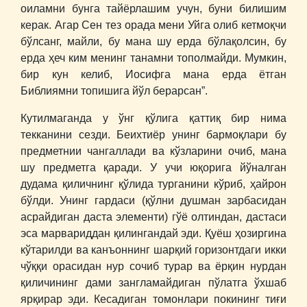
оиламни бунга тайёрлашим учун, буни билишим
керак. Агар Сен тез орада мени Уйга олиб кетмоқчи
бўлсанг, майли, бу мана шу ерда бўлақолсин, бу
ерда ҳеч ким менинг танамни тополмайди. Мумкин,
бир кун келиб, Иосифга мана ерда ётган
Библиямни топишига йўл берарсан”.
Кутилмаганда у ўнг қўлига қаттиқ бир нима
текканини сезди. Беихтиёр унинг бармоқлари бу
предметнии чангаллади ва кўзларини очиб, мана
шу предметга қаради. У учи юқорига йўналган
дудама қиличнинг қўлида турганини кўриб, ҳайрон
бўлди. Унинг гардаси (қўлни душман зарбасидан
асрайдиган даста элементи) гўё олтиндан, дастаси
эса марвариддан қилингандай эди. Қуёш ҳозиргина
кўтарилди ва канъоннинг шарқий горизонтдаги икки
чўққи орасидан нур сочиб турар ва ёрқин нурдан
қиличининг дами зангламайдиган пўлатга ўхшаб
ярқирар эди. Кесадиган томонлари покининг тиғи