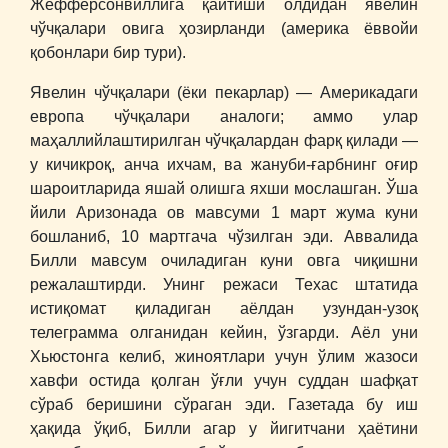
Жефферсонвиллига қайтиши олдидан явелин
чўчқалари овига ҳозирланди (америка ёввойи
қобонлари бир тури).
Явелин чўчқалари (ёки пекарлар) ― Америкадаги
европа чўчқалари аналоги; аммо улар
маҳаллийлаштирилган чўчқалардан фарқ қилади ―
у кичикроқ, анча ихчам, ва жануби-ғарбнинг оғир
шароитларида яшай олишга яхши мослашган. Ўша
йили Аризонада ов мавсуми 1 март жума куни
бошланиб, 10 мартгача чўзилган эди. Аввалида
Билли мавсум очиладиган куни овга чиқишни
режалаштирди. Унинг режаси Техас штатида
истиқомат қиладиган аёлдан узундан-узоқ
телеграмма олганидан кейин, ўзгарди. Аёл уни
Хьюстонга келиб, жиноятлари учун ўлим жазоси
хавфи остида қолган ўғли учун суддан шафқат
сўраб беришини сўраган эди. Газетада бу иш
ҳақида ўқиб, Билли агар у йигитчани ҳаётини