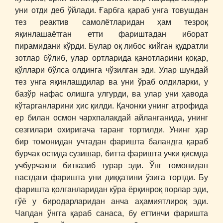
уни отди деб ўйлади. Ғарбга қараб унга товушдан
тез реактив самолётларидан ҳам тезроқ
яқинлашаётган етти фариштадан иборат
пирамидани кўрди. Булар оқ либос кийган қудратли
зотлар бўлиб, улар ортларида қанотларини қоқар,
қўллари бўлса олдинга чўзилган эди. Улар шундай
тез унга яқинлашдилар ва уни ўраб олдиларки, у
базўр нафас олишга улгурди, ва улар уни ҳавода
кўтарганларини ҳис қилди. Қачонки унинг атрофида
ер билан осмон чархпалакдай айланганида, унинг
сезгилари охиригача таранг тортилди. Унинг ҳар
бир томонидан учтадан фаришта баландга қараб
бурчак остида сузишар, битта фаришта учки қисмда
учбурчакни битказиб турар эди. Ўнг томонидан
пастдаги фаришта уни диққатини ўзига тортди. Бу
фаришта қолганларидан кўра ёрқинроқ порлар эди,
гўё у биродарларидан анча аҳамиятлироқ эди.
Чапдан ўнгга қараб санаса, бу еттинчи фаришта