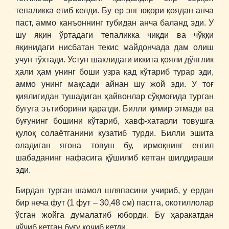
тепаликка етиб келди. Бу ер энг юқори қоядан анча
паст, аммо канъоннинг тубидан анча баланд эди. У
шу яқин ўртадаги тепаликка чиқди ва чўққи
яқинидаги нисбатан текис майдончада дам олиш
учун тўхтади. Устун шаклидаги иккита қояли дўнглик
ҳали ҳам унинг боши узра қад кўтариб турар эди,
аммо унинг мақсади айнан шу жой эди. У тоғ
қиялигидан тушадиган ҳайвонлар сўқмоғида турган
буғуга эътиборини қаратди. Билли қимир этмади ва
буғунинг бошини кўтариб, хавф-хатарли товушга
қулоқ солаётганини кузатиб турди. Билли эшита
оладиган ягона товуш бу, ирмоқнинг енгил
шабаданинг нафасига қўшилиб кетган шилдираши
эди.
Бирдан турган шамол шляпасини учириб, у ердан
бир неча фут (1 фут – 30,48 см) пастга, окотиллолар
ўсган жойга думалатиб юборди. Бу ҳаракатдан
чўчиб кетган буғу қочиб кетди.