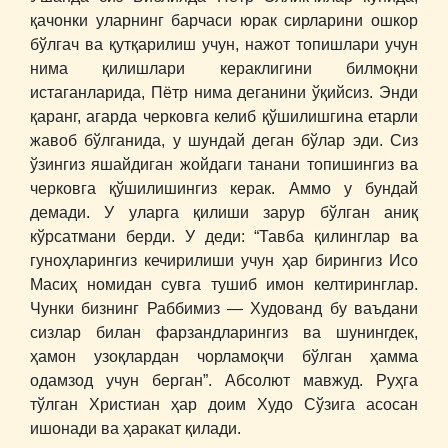
қачонки уларнинг барчаси юрак сирларини ошкор
бўлгач ва қутқарилиш учун, нажот топишлари учун
нима қилишлари кераклигини билмоқни
истаганларида, Пётр нима деганини ўқийсиз. Энди
қаранг, агарда черковга келиб қўшилишгина етарли
жавоб бўлганида, у шундай деган бўлар эди. Сиз
ўзингиз яшайдиган жойдаги танани топишингиз ва
черковга қўшилишингиз керак. Аммо у бундай
демади. У уларга қилиши зарур бўлган аниқ
кўрсатмани берди. У деди: “Тавба қилинглар ва
гуноҳларингиз кечирилиши учун ҳар бирингиз Исо
Масиҳ номидан сувга тушиб имон келтиринглар.
Чунки бизнинг Раббимиз ― Худованд бу ваъдани
сизлар билан фарзандларингиз ва шунингдек,
ҳамон узоқлардан чорламоқчи бўлган ҳамма
одамзод учун берган”. Абсолют мавжуд. Руҳга
тўлган Христиан ҳар доим Худо Сўзига асосан
ишонади ва ҳаракат қилади.