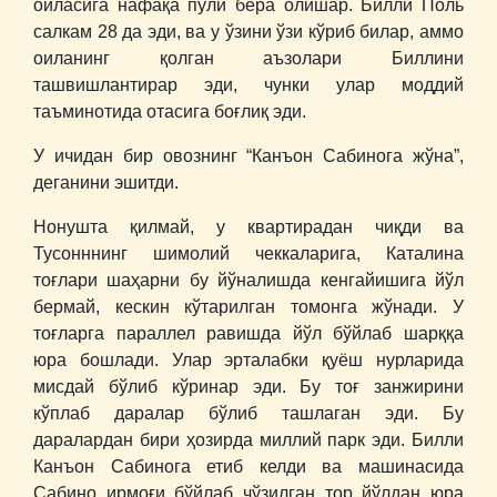
оиласига нафақа пули бера олишар. Билли Поль
салкам 28 да эди, ва у ўзини ўзи кўриб билар, аммо
оиланинг қолган аъзолари Биллини
ташвишлантирар эди, чунки улар моддий
таъминотида отасига боғлиқ эди.
У ичидан бир овознинг “Канъон Сабинога жўна”,
деганини эшитди.
Нонушта қилмай, у квартирадан чиқди ва
Тусонннинг шимолий чеккаларига, Каталина
тоғлари шаҳарни бу йўналишда кенгайишига йўл
бермай, кескин кўтарилган томонга жўнади. У
тоғларга параллел равишда йўл бўйлаб шарққа
юра бошлади. Улар эрталабки қуёш нурларида
мисдай бўлиб кўринар эди. Бу тоғ занжирини
кўплаб даралар бўлиб ташлаган эди. Бу
даралардан бири ҳозирда миллий парк эди. Билли
Канъон Сабинога етиб келди ва машинасида
Сабино ирмоғи бўйлаб чўзилган тор йўлдан юра