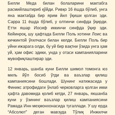
Билли Меда билан болаларини мактабга
расмийлаштириб қўйди. Ривқо 16 ёшда бўлиб, унга
яна мактабда бир ярим йил ўқиши қолган эди.
Сарра 11 ёшда бўлиб, у олтинчи синфда ўқирди.
Етти яшар Иосиф иккинчи синфда ўқир эди.
Кейинроқ, шу ҳафтада Билли Поль хотини Лоис ва
кичкинтой ўғилчаси билан келди. Билли Поль бир
уйни ижарага олди, бу уй бир вақтни ўзида унга ҳам
уй, ҳам офис эдики, унда у отаси кампанияларини
мувофиқлаштирар эди.
12 январь, шанба куни Билли шимол томонга юз
миль йўл босиб ўтди ва ваъзлар қилиш
кампаниясини бошлади. Шунинг натижасида у
Финикс атрофидаги ўнлаб черковларга қолган икки
ҳафта давомида қолиб кетди, 27 январь, якшанба
куни у ўзининг ваъзлар қилиш кампаниясини
Рамада Инн меҳмонхонасида тугаллади. У шу ерда
“Абсолют” деган мавзуда Тўлиқ Инжилчи