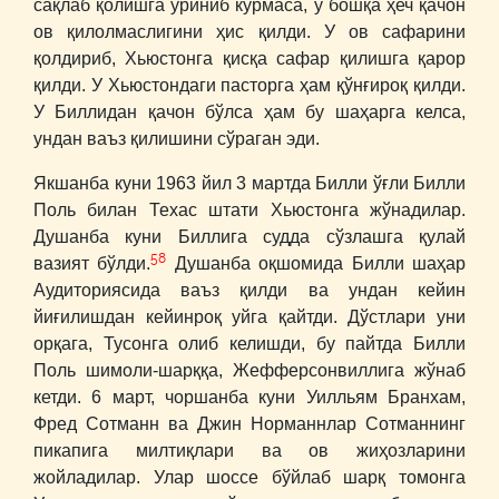
сақлаб қолишга уриниб кўрмаса, у бошқа ҳеч қачон
ов қилолмаслигини ҳис қилди. У ов сафарини
қолдириб, Хьюстонга қисқа сафар қилишга қарор
қилди. У Хьюстондаги пасторга ҳам қўнғироқ қилди.
У Биллидан қачон бўлса ҳам бу шаҳарга келса,
ундан ваъз қилишини сўраган эди.
Якшанба куни 1963 йил 3 мартда Билли ўғли Билли
Поль билан Техас штати Хьюстонга жўнадилар.
Душанба куни Биллига судда сўзлашга қулай
58
вазият бўлди.
Душанба оқшомида Билли шаҳар
Аудиториясида ваъз қилди ва ундан кейин
йиғилишдан кейинроқ уйга қайтди. Дўстлари уни
орқага, Тусонга олиб келишди, бу пайтда Билли
Поль шимоли-шарққа, Жефферсонвиллига жўнаб
кетди. 6 март, чоршанба куни Уилльям Бранхам,
Фред Сотманн ва Джин Норманнлар Сотманнинг
пикапига милтиқлари ва ов жиҳозларини
жойладилар. Улар шоссе бўйлаб шарқ томонга