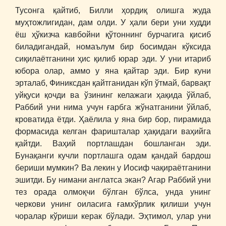
Тусонга қайтиб, Билли ҳордиқ олишга жуда
муҳтожлигидан, дам олди. У ҳали бери уни худди
ёш ҳўкизча кавбойни қўтоннинг бурчагига қисиб
биладигандай, номаълум бир босимдан кўксида
сиқилаётганини ҳис қилиб юрар эди. У уни итариб
юбора олар, аммо у яна қайтар эди. Бир куни
эрталаб, Финиксдан қайтганидан кўп ўтмай, барвақт
уйқуси қочди ва ўзининг келажаги ҳақида ўйлаб,
Раббий уни нима учун ғарбга жўнатганини ўйлаб,
кроватида ётди. Ҳаёлила у яна бир бор, пирамида
формасида келган фаришталар ҳақидаги ваҳийга
қайтди. Ваҳий портлашдан бошланган эди.
Бунақанги кучли портлашга одам қандай бардош
бериши мумкин? Ва лекин у Иосиф чақираётганини
эшитди. Бу нимани англатса экан? Агар Раббий уни
тез орада олмоқчи бўлган бўлса, унда унинг
черкови унинг оиласига ғамхўрлик қилиши учун
чоралар кўриши керак бўлади. Эҳтимол, улар уни