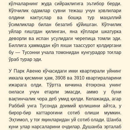
кўлчаларнинг жуда сийраклигига эътибор берди.
Кўпчилик одамлар сувни тежаш учун ҳовлилари
олдини кактуслар ва бошқа тур маҳаллий
ўсимликлар билан безатиб қўйишган. Кўпчилик
уйлар ғиштдан қилинган, яна кўплари шкатурка
деворли ва испан усулидаги черепица томли эди.
Биллига ҳаммадан кўп яхши таассурот қолдиргани
бу ― Тусонни учала томонидан кунгурадор тоғлар
ўраб турар эди.
У Парк Авеню кўчасидаги икки квартирали уйнинг
иккала қисмини ҳам, 3908 ва 3910 квартираларини
ижарага олди. Тўртта кичкина ётоқхона унинг
оиласи учун етарли эмасди, аммо у буни
вақтинчалик чора деб умид қилди. Келажакда, агар
Раббий унга Тусонда доимий қолишини айтса, у
бирор-бир каттароғини сотиб олиши мумкин.
Эҳтимол, у тоғ яқинларидан уй сотиб олади. Шанба
куни улар нарсаларини очдилар. Душанба эрталаб