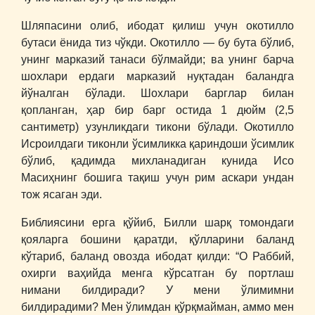
Шляпасини олиб, ибодат қилиш учун окотилло
бутаси ёнида тиз чўкди. Окотилло ― бу бута бўлиб,
унинг марказий танаси бўлмайди; ва унинг барча
шохлари ердаги марказий нуқтадан баландга
йўналган бўлади. Шохлари барглар билан
қопланган, ҳар бир барг остида 1 дюйм (2,5
сантиметр) узунликдаги тикони бўлади. Окотилло
Исроилдаги тиконли ўсимликка қариндоши ўсимлик
бўлиб, қадимда михланадиган кунида Исо
Масиҳнинг бошига тақиш учун рим аскари ундан
тож ясаган эди.
Библиясини ерга қўйиб, Билли шарқ томондаги
қояларга бошини қаратди, қўлларини баланд
кўтариб, баланд овозда ибодат қилди: “О Раббий,
охирги ваҳийда менга кўрсатган бу портлаш
нимани билдиради? У мени ўлимимни
билдирадими? Мен ўлимдан қўрқмайман, аммо мен