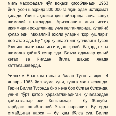
миль масофадаги чўл воҳаси ҳисобланади. 1963
йил Тусон шаҳрида 300 000 га яқин одам истиқомат
қилади. Унинг аҳолиси қиш ойларида, анча совуқ
шимолий штатлардан Аризонанинг анча иссиқ
иқлимидан роҳатланиш учун келганларида, кўпайиб
қолар эди. Маҳаллий аҳоли уларни “қор қушлари”
деб атар эди. Бу “ қор қушлар”нинг кўпчилиги Тусон
ёзининг жазирама иссиғидан қочиб, баҳорда яна
шимолга қайтиб кетар эди. Баъзи одамлар қолиб
кетар ва йилдан йилга шаҳар янада
катталашаверди.
Уилльям Бранхам оиласи билан Тусонга яқин, 4
январь 1963 йил жума куни, тушга яқин келишди.
Гарчи Билли Тусонда бир неча бор бўлган бўлса-да,
унинг тўрт қатор ҳаракатланадиган кўчаларидан
ҳайратланар эди. Кенгликлар ― бу Жануби-
ғарбдаги ошиб-тошиб ётган нарсадир. Бу ерда
етмайдиган нарса ― бу ҳам бўлса сув. Билли