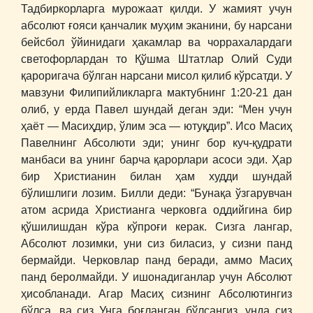
Тадбиркорларга мурожаат қилди. У жамият учун
абсолют ғояси қанчалик муҳим эканини, бу нарсани
бейсбол ўйинидаги ҳакамлар ва чоррахалардаги
светофорлардан то Қўшма Штатлар Олий Суди
қароригача бўлган нарсани мисол қилиб кўрсатди. У
мавзуни Филипийликларга мактубнинг 1:20-21 дан
олиб, у ерда Павел шундай деган эди: “Мен учун
ҳаёт ― Масиҳдир, ўлим эса ― ютуқдир”. Исо Масиҳ
Павелнинг Абсолюти эди; унинг бор куч-қудрати
манбаси ва унинг барча қарорлари асоси эди. Ҳар
бир Христианин билан ҳам худди шундай
бўлишлиги лозим. Билли деди: “Бунақа ўзгарувчан
атом асрида Христианга черковга оддийгина бир
қўшилишдан кўра кўпроғи керак. Сизга лангар,
Абсолют лозимки, уни сиз биласиз, у сизни панд
бермайди. Черковлар панд беради, аммо Масиҳ
панд беролмайди. У ишонадиганлар учун Абсолют
ҳисобланади. Агар Масиҳ сизнинг Абсолютингиз
бўлса, ва сиз Унга боғланган бўлсангиз, унда сиз