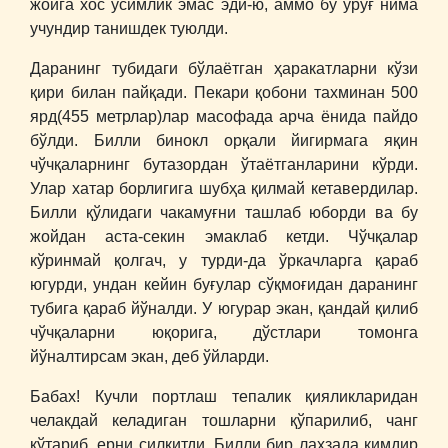
жойга хос ўсимлик эмас эди-ю, аммо бу уруғ нима
учундир танишдек туюлди.
Даранинг тубидаги бўлаётган ҳаракатларни кўзи
қири билан пайқади. Пекари қобони тахминан 500
ярд(455 метрлар)лар масофада арча ёнида пайдо
бўлди. Билли бинокл орқали йигирмага яқин
чўчқаларнинг бутазордан ўтаётганларини кўрди.
Улар хатар борлигига шубҳа қилмай кетавердилар.
Билли қўлидаги чакамуғни ташлаб юборди ва бу
жойдан аста-секин эмаклаб кетди. Чўчқалар
кўринмай қолгач, у турди-да ўркачларга қараб
югурди, ундан кейин буғулар сўқмоғидан даранинг
тубига қараб йўналди. У югурар экан, қандай қилиб
чўчқаларни юқорига, дўстлари томонга
йўналтирсам экан, деб ўйларди.
Бабах! Кучли портлаш тепалик қияликларидан
челакдай келадиган тошларни қўпарилиб, чанг
кўтариб, ерни силкитди. Билли бир лаҳзада кимдир