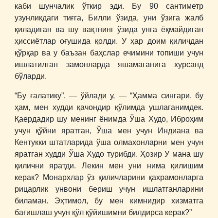
каби шунчалик ўткир эди. Бу 90 сантиметр
узунликдаги тиғга, Билли ўзида, уни ўзига жалб
қиладиган ва шу вақтнинг ўзида унга ёқмайдиган
ҳиссиётлар оғушида қолди. У ҳар доим қиличдан
қўрқар ва у баъзан баҳслар ечимини топиши учун
ишлатилган замонларда яшамаганига хурсанд
бўларди.
“Бу ғалатику”, ― ўйлади у, ― “Ҳамма сингари, бу
ҳам, мен худди қачондир қўлимда ушлаганимдек.
Қаердадир шу менинг ёнимда Ўша Худо, Иброҳим
учун қўйни яратган, Ўша мен учун Индиана ва
Кентукки штатларида ўша олмахонларни мен учун
яратган худди Ўша Худо турибди. Ҳозир У мана шу
қилични яратди. Лекин мен уни нима қилишим
керак? Монархлар ўз қиличларини қахрамонларга
рицарлик унвони бериш учун ишлатганларини
биламан. Эҳтимол, бу мен кимнидир хизматга
бағишлаш учун қўл қўйишимни билдирса керак?”