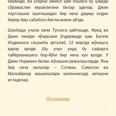
бермади, ва уларни иккиси ҳам яхшиси бу ҳақида
сўрамаслик кераклигини билар эдилар. Джин
портлашни эшитишидан бир неча дақиқа олдин
бирор-бир сабабсиз йиғлаганини айтди.
Шанбада учала овчи Тусонга қайтишди, Фред ва
Джин пекари чўчқасини ўлдирмади ҳам. Билли
Индианага сешанба эрталаб, 12 мартда жўнашга
қарор қилди. Шу учун унда бу сафарга
тайёрланишига бор-йўғи бир неча кун қолди. У
Джин Норманн билан жўнашни режалаштирди. Яна
бир неча оилалар – Сотман, Симпсон ва
Магвайрлар машиналари калоннасида кетишни
истадилар.
Мундарижа