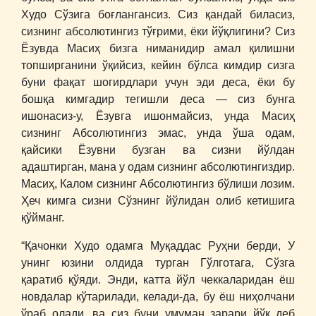
Худо Сўзига боғлангансиз. Сиз қандай биласиз,
сизнинг абсолютингиз тўғрими, ёки йўқлигини? Сиз
Ёзувда Масиҳ бизга ниманидир амал қилишни
топширганини ўқийсиз, кейин бўлса кимдир сизга
буни фақат шогирдлари учун эди деса, ёки бу
бошқа кимгадир тегишли деса ― сиз бунга
ишонасиз-у, Ёзувга ишонмайсиз, унда Масиҳ
сизнинг Абсолютингиз эмас, унда ўша одам,
қайсики Ёзувни бузган ва сизни йўлдан
адаштирган, мана у одам сизнинг абсолютингиздир.
Масиҳ, Калом сизнинг Абсолютингиз бўлиши лозим.
Ҳеч кимга сизни Сўзнинг йўлидан олиб кетишига
қўйманг.
“Қачонки Худо одамга Муқаддас Руҳни берди, У
унинг юзини олдида турган Гўлготага, Сўзга
қаратиб қўяди. Энди, катта йўл чеккаларидан ёш
новдалар кўтарилади, келади-да, бу ёш ниҳолчани
ўраб олади, ва сиз буни умуман зарари йўқ деб