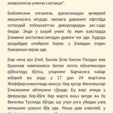
хизматингни учинчи сапчиши”.
Библиясини олганича, қувонганидан қичқириб
машинасига югурди, овозига даранинг офтобда
олтиндай тобланаётган деворларидан акс-садо
берди. Энди у ваҳий унинг бу яқин вақтларда
ўлимини англатмаслигидан думоғи чоғ эди. Худода
қандайдир олийроғи борки, у ўлимдан олдин
бажариши керак эди.
Бир неча кун ўтиб, Билли ўғли Билли Полдан ким
Бранхам кампанияси билан почта жўнатмалари
рўйхатида бўлса, уларнинг барчасига хабар
юбориб ва унда у 17 дан 24 мартгача
Жефферсонвиллида махсус бир қатор йиғилишлар
ўтказишини айтишини сўради. Бу вақт ичида у
февралда бор-йўғи бир марта ваъз қилди ва бу
йиғилиш Тусонда бўлди, шу учун унга уйидан узоқ
кетишини ҳожати йўқ эди. Яхши дам олволиб, у