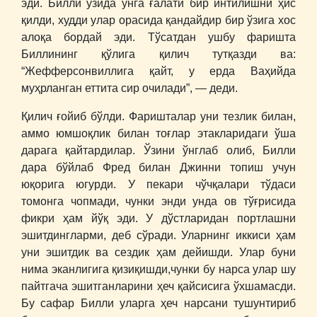
эди. Билли ўзида унга ғалати бир интилишни ҳис
қилди, худди улар орасида қандайдир бир ўзига хос
алоқа бордай эди. Тўсатдан ушбу фаришта
Биллининг қўлига қилич тутқазди ва:
“Жефферсонвиллига қайт, у ерда Ваҳийда
муҳрланган еттита сир очилади”, ― деди.
Қилич ғойиб бўлди. Фаришталар уни тезлик билан,
аммо юмшоқлик билан тоғлар этакларидаги ўша
дарага қайтардилар. Ўзини ўнглаб олиб, Билли
дара бўйлаб Фред билан Джинни топиш учун
юқорига югурди. У пекари чўчқалари тўдаси
томонга чопмади, чунки энди унда ов тўғрисида
фикри ҳам йўқ эди. У дўстларидан портлашни
эшитдингларми, деб сўради. Уларнинг иккиси ҳам
уни эшитдик ва сездик ҳам дейишди. Улар буни
нима эканлигига қизиқишди,чунки бу нарса улар шу
пайтгача эшитганларини ҳеч қайсисига ўхшамасди.
Бу сафар Билли уларга ҳеч нарсани тушунтириб