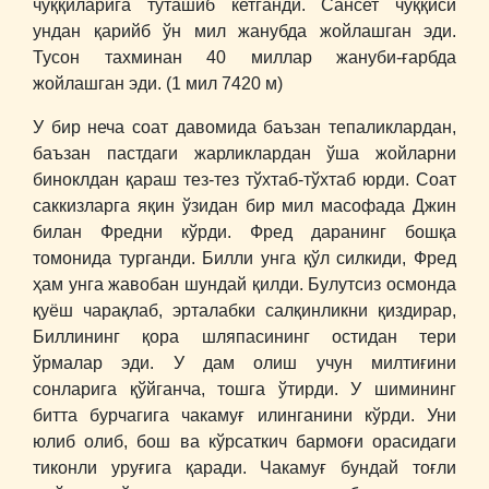
чўққиларига туташиб кетганди. Сансет чўққиси
ундан қарийб ўн мил жанубда жойлашган эди.
Тусон тахминан 40 миллар жануби-ғарбда
жойлашган эди. (1 мил 7420 м)
У бир неча соат давомида баъзан тепаликлардан,
баъзан пастдаги жарликлардан ўша жойларни
биноклдан қараш тез-тез тўхтаб-тўхтаб юрди. Соат
саккизларга яқин ўзидан бир мил масофада Джин
билан Фредни кўрди. Фред даранинг бошқа
томонида турганди. Билли унга қўл силкиди, Фред
ҳам унга жавобан шундай қилди. Булутсиз осмонда
қуёш чарақлаб, эрталабки салқинликни қиздирар,
Биллининг қора шляпасининг остидан тери
ўрмалар эди. У дам олиш учун милтиғини
сонларига қўйганча, тошга ўтирди. У шимининг
битта бурчагига чакамуғ илинганини кўрди. Уни
юлиб олиб, бош ва кўрсаткич бармоғи орасидаги
тиконли уруғига қаради. Чакамуғ бундай тоғли