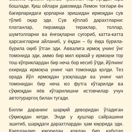
бошлади. Қиш ойлари давомида Лемон тоғлари ён
бағирларидаги қорларни эришидан ирмоқдан сув
тўлиб оқар эди. Сув кўплаб дарахтларни:
платанлар, пирамида тераклар, толлар,
шумтолларни ва ёнғоқларни суғориб, катта-катта
ҳарсангларни айланиб, у ёқдан – бу ёққа бурила-
бурила оқиб ўтган эди. Аввалига ирмоқ унинг ўнг
томонида эди, аммо бир мил юрмай у ирмоқни тор
тош кўприклардан бир неча бор кесиб ўтди, йўлнинг
охирида ирмоқча унинг чап томонида қолди. Тез
орада йўл ирмоқдан узоқлашди ва унинг чап
томонидан бир неча юз футга кўтарилди ва
сўқмоқдан яёв кўтарилишни истовчилар учун
автотураргоҳ билан тугади.
Билли даранинг шарқий деворидан ўтадиган
сўқмоқдан кетди. Энди у қушлар сайрашини
эшитиб, шарқдаги дарахтлардан ҳам юқорида эди.
Қаердандир юқоридан, қоядан бир кабутар