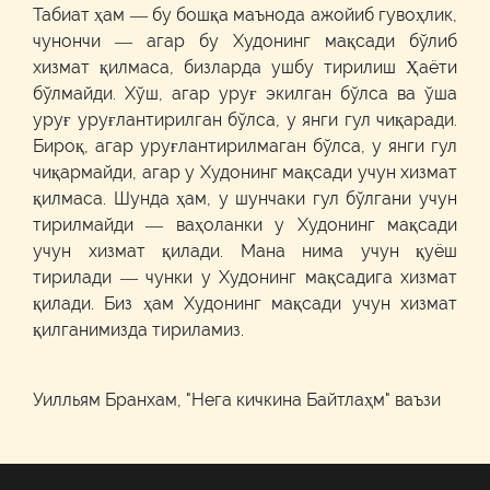
Табиат ҳам — бу бошқа маънода ажойиб гувоҳлик,
чунончи — агар бу Худонинг мақсади бўлиб
хизмат қилмаса, бизларда ушбу тирилиш Ҳаёти
бўлмайди. Хўш, агар уруғ экилган бўлса ва ўша
уруғ уруғлантирилган бўлса, у янги гул чиқаради.
Бироқ, агар уруғлантирилмаган бўлса, у янги гул
чиқармайди, агар у Худонинг мақсади учун хизмат
қилмаса. Шунда ҳам, у шунчаки гул бўлгани учун
тирилмайди — ваҳоланки у Худонинг мақсади
учун хизмат қилади. Мана нима учун қуёш
тирилади — чунки у Худонинг мақсадига хизмат
қилади. Биз ҳам Худонинг мақсади учун хизмат
қилганимизда тириламиз.
Уилльям Бранхам, "Нега кичкина Байтлаҳм" ваъзи