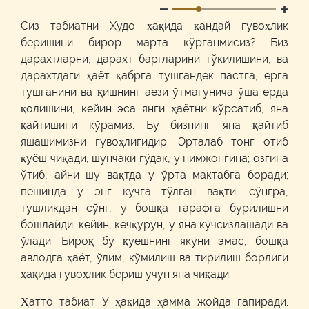
Сиз табиатни Худо ҳақида қандай гувоҳлик
беришини бирор марта кўрганмисиз? Биз
дарахтларни, дарахт баргларини тўкилишини, ва
дарахтдаги ҳаёт қабрга тушгандек пастга, ерга
тушганини ва қишнинг аёзи ўтмагунича ўша ерда
қолишини, кейин эса янги ҳаётни кўрсатиб, яна
қайтишини кўрамиз. Бу бизнинг яна қайтиб
яшашимизни гувоҳлигидир. Эрталаб тонг отиб
қуёш чиқади, шунчаки гўдак, у нимжонгина; озгина
ўтиб, айни шу вақтда у ўрта мактабга боради;
пешинда у энг кучга тўлган вақти; сўнгра,
тушликдан сўнг, у бошқа тарафга бурилишни
бошлайди; кейин, кечқурун, у яна кучсизлашади ва
ўлади. Бироқ бу қуёшнинг якуни эмас, бошқа
авлодга ҳаёт, ўлим, кўмилиш ва тирилиш борлиги
ҳақида гувоҳлик бериш учун яна чиқади.
Ҳатто табиат У ҳақида ҳамма жойда гапиради.